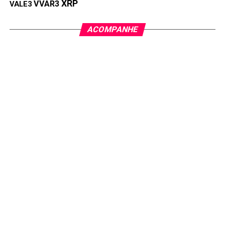
XRP
VVAR3
VALE3
Compartilhar:
ACOMPANHE
Copy
WhatsApp
Twitter
Facebook
Reddit
Email
Link
TÓPICOS RELACIONADOS:
IMPOSTOS
PRÓXIMA:
Bolsa brasileira apaga ganhos após topo de 199 mil
pontos
NÃO PERCA:
Mahle dividendos 2026: R$ 2,03 por ação com
pagamento em maio