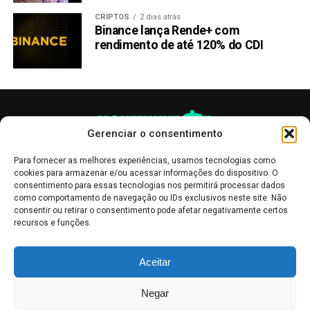
CRIPTOS
2 dias atrás
Binance lança Rende+ com
rendimento de até 120% do CDI
Gerenciar o consentimento
Para fornecer as melhores experiências, usamos tecnologias como
cookies para armazenar e/ou acessar informações do dispositivo. O
consentimento para essas tecnologias nos permitirá processar dados
como comportamento de navegação ou IDs exclusivos neste site. Não
consentir ou retirar o consentimento pode afetar negativamente certos
recursos e funções.
As publicações no site Money Invest têm um caráter meramente
Aceitar
informativo, servindo como boletins de divulgação, e não devem ser
interpretadas como recomendações de investimento.
Leia mais
Negar
Mercado de Criptomoedas,
Bolsa de Valores
.
Money Invest
: O futuro