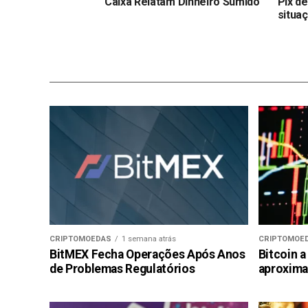
Caixa Relatam Dinheiro Sumido
Pix d
situaç
CRIPTOMOEDAS
1 semana atrás
CRIPTOMOE
BitMEX Fecha Operações Após Anos
Bitcoin a
de Problemas Regulatórios
aproxima