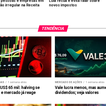
e pessoas e empresas em
Lula recua e evita falar sobre
ão irregular na Receita
novos impostos
TENDÊNCIA
DAS
1 semana atrás
MERCADO DE AÇÕES
1 semana atrás
 US$ 65 mil: halving se
Vale lucra menos, mas aum
 e mercado já reage
dividendos; veja valores