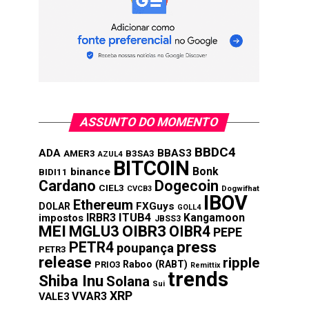
ASSUNTO DO MOMENTO
BBDC4
ADA
BBAS3
AMER3
B3SA3
AZUL4
BITCOIN
Bonk
binance
BIDI11
Cardano
Dogecoin
CIEL3
CVCB3
Dogwifhat
IBOV
Ethereum
FXGuys
DOLAR
GOLL4
IRBR3
ITUB4
Kangamoon
impostos
JBSS3
MEI
MGLU3
OIBR3
OIBR4
PEPE
press
PETR4
poupança
PETR3
release
ripple
Raboo (RABT)
PRIO3
Remittix
trends
Shiba Inu
Solana
Sui
XRP
VVAR3
VALE3