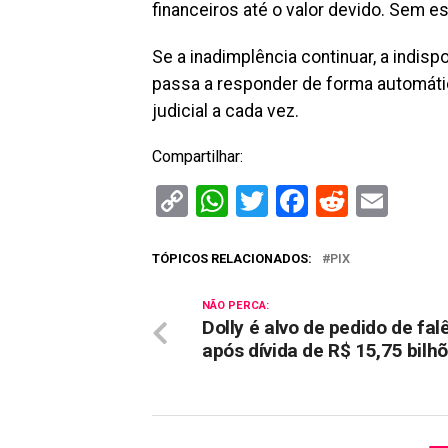
financeiros até o valor devido. Sem es
Se a inadimplência continuar, a indisp
passa a responder de forma automáti
judicial a cada vez.
Compartilhar:
Copy
WhatsApp
Twitter
Facebook
Reddit
Ema
Link
TÓPICOS RELACIONADOS:
PIX
NÃO PERCA:
Dolly é alvo de pedido de fal
após dívida de R$ 15,75 bilh