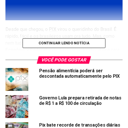
Desde que chegou, o
PIX
virou o queridinho do Brasil. É
rápido, fácil e os brasileiros usam pra tudo. Mas, como
nem tudo são flores, parece que o Pix da
Caixa
CONTINUAR LENDO NOTÍCIA
Econômica Federal
anda dando uma dor de cabeça para
os clientes. Nos últimos dias, a internet virou um palco de
VOCÊ PODE GOSTAR
desabafo!
Pensão alimentícia poderá ser
Imagine: você faz um Pix, o dinheiro
some da sua conta
,
descontada automaticamente pelo PIX
mas não chega ao destino. E o pior: não volta! Foi
exatamente isso que aconteceu com alguns correntistas
que usam a Caixa. As redes sociais, principalmente o X,
Governo Lula prepara retirada de notas
de R$ 1 a R$ 100 de circulação
foram inundadas por relatos de gente desesperada.
Pix Sumido: “Cadê Meu
Pix bate recorde de transações diárias