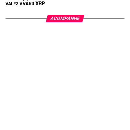
XRP
VVAR3
VALE3
Compartilhar:
ACOMPANHE
Copy
WhatsApp
Twitter
Facebook
Reddit
Email
Link
TÓPICOS RELACIONADOS:
PIX
PRÓXIMA:
BC sobe taxa de juros para 15%, o maior nível desde
julho de 2006
NÃO PERCA:
Empréstimo Bolsa Família: como conseguir até R$
1000