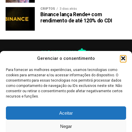
CRIPTOS
3 dias atrás
Binance lança Rende+ com
rendimento de até 120% do CDI
Gerenciar o consentimento
Para fornecer as melhores experiências, usamos tecnologias como
cookies para armazenar e/ou acessar informações do dispositivo. O
consentimento para essas tecnologias nos permitirá processar dados
como comportamento de navegação ou IDs exclusivos neste site. Não
consentir ou retirar o consentimento pode afetar negativamente certos
recursos e funções.
As publicações no site Money Invest têm um caráter meramente
Aceitar
informativo, servindo como boletins de divulgação, e não devem ser
interpretadas como recomendações de investimento.
Leia mais
Negar
Mercado de Criptomoedas,
Bolsa de Valores
.
Money Invest
: O futuro