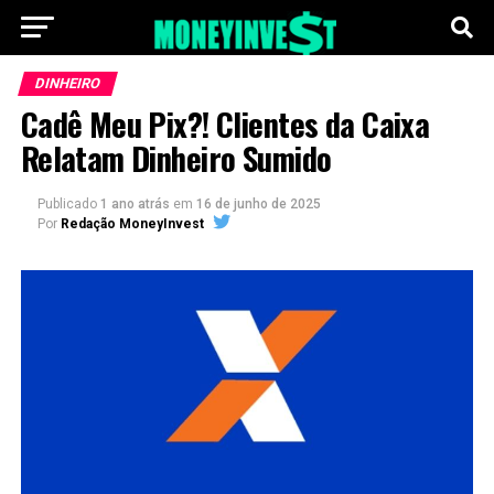
DINHEIRO
Cadê Meu Pix?! Clientes da Caixa
Relatam Dinheiro Sumido
Publicado
1 ano atrás
em
16 de junho de 2025
Por
Redação MoneyInvest