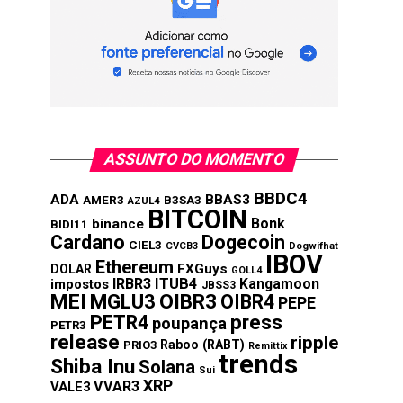
ASSUNTO DO MOMENTO
BBDC4
ADA
BBAS3
AMER3
B3SA3
AZUL4
BITCOIN
Bonk
binance
BIDI11
Cardano
Dogecoin
CIEL3
CVCB3
Dogwifhat
IBOV
Ethereum
FXGuys
DOLAR
GOLL4
IRBR3
ITUB4
Kangamoon
impostos
JBSS3
MEI
MGLU3
OIBR3
OIBR4
PEPE
press
PETR4
poupança
PETR3
release
ripple
Raboo (RABT)
PRIO3
Remittix
trends
Shiba Inu
Solana
Sui
XRP
VVAR3
VALE3