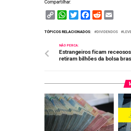
Compartilhar:
Copy
WhatsApp
Twitter
Facebook
Reddit
Ema
Link
TÓPICOS RELACIONADOS:
DIVIDENDOS
LEV
NÃO PERCA:
Estrangeiros ficam receosos
retiram bilhões da bolsa bras
V