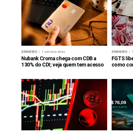
DINHEIRO
1 semana atrás
DINHEIRO
Nubank Croma chega com CDB a
FGTS libe
130% do CDI; veja quem tem acesso
como con