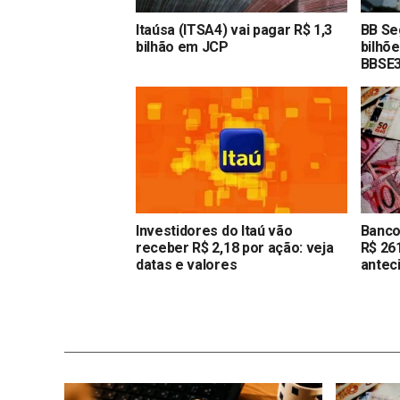
Itaúsa (ITSA4) vai pagar R$ 1,3
BB Se
bilhão em JCP
bilhõ
BBSE3
Investidores do Itaú vão
Banco
receber R$ 2,18 por ação: veja
R$ 26
datas e valores
antec