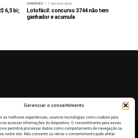
DINHEIRO
1 semana atrás
 6,5 bi;
Lotofácil: concurso 3744 não tem
ganhador e acumula
Gerenciar o consentimento
er as melhores experiências, usamos tecnologias como cookies para
/ou acessar informações do dispositivo. O consentimento para essas
 nos permitirá processar dados como comportamento de navegação ou
 não devem ser interpretadas como recomendações de
os neste site. Não consentir ou retirar o consentimento pode afetar