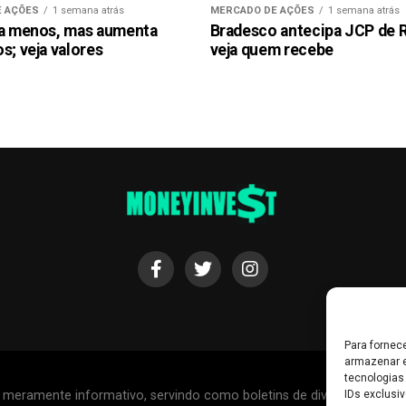
 AÇÕES
1 semana atrás
MERCADO DE AÇÕES
1 semana atrás
ra menos, mas aumenta
Bradesco antecipa JCP de R$
s; veja valores
veja quem recebe
Para fornec
armazenar e
tecnologias
r meramente informativo, servindo como boletins de divulgação, e
IDs exclusiv