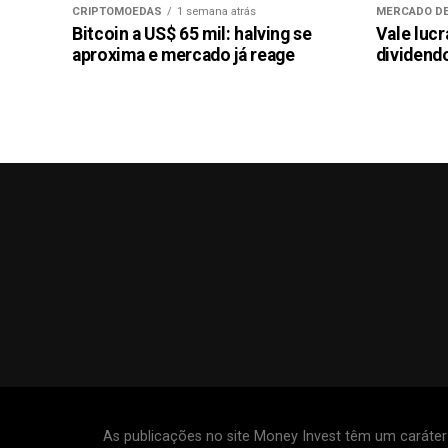
CRIPTOMOEDAS
1 semana atrás
MERCADO DE
Bitcoin a US$ 65 mil: halving se
Vale luc
aproxima e mercado já reage
dividendo
As publicações no site Money Invest têm um caráte