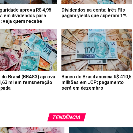
guridade aprova R$ 4,95
Dividendos na conta: três FIIs
es em dividendos para
pagam yields que superam 1%
; veja quem recebe
 do Brasil (BBAS3) aprova
Banco do Brasil anuncia R$ 410,5
1,63 mi em remuneração
milhões em JCP; pagamento
ipada
será em dezembro
TENDÊNCIA