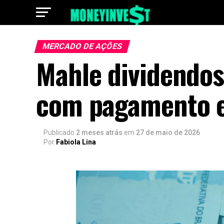
MERCADO DE AÇÕES
Mahle dividendos
com pagamento 
Publicado
2 meses atrás
em
27 de maio de 2026
Por
Fabiola Lina