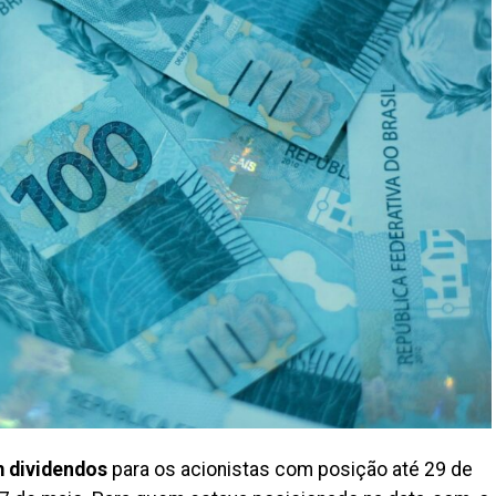
m dividendos
para os acionistas com posição até 29 de