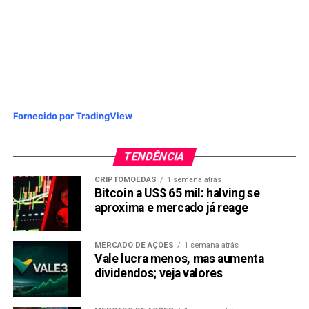
Link
TÓPICOS RELACIONADOS:
C6BANK
NUBANK
PICPAY
PRÓXIMA:
Golpe do PIX oferece R$ 20, mas rouba R$ 800
NÃO PERCA:
Pix: maior transação já feita supera R$ 1 bilhão
Fornecido por TradingView
TENDÊNCIA
CRIPTOMOEDAS
1 semana atrás
Bitcoin a US$ 65 mil: halving se
aproxima e mercado já reage
MERCADO DE AÇÕES
1 semana atrás
Vale lucra menos, mas aumenta
dividendos; veja valores