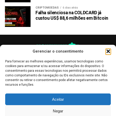
CRIPTOMOEDAS
6 dias atrás
Falha silenciosa na COLDCARD já
custou US$ 88,6 milhões em Bitcoin
Gerenciar o consentimento
Para fornecer as melhores experiências, usamos tecnologias como
cookies para armazenar e/ou acessar informações do dispositivo. O
consentimento para essas tecnologias nos permitirá processar dados
como comportamento de navegação ou IDs exclusivos neste site. Não
consentir ou retirar o consentimento pode afetar negativamente certos
recursos e funções.
As publicações no site Money Invest têm um caráter meramente
Aceitar
informativo, servindo como boletins de divulgação, e não devem ser
interpretadas como recomendações de investimento.
Leia mais
Negar
Mercado de Criptomoedas,
Bolsa de Valores
.
Money Invest
: O futuro