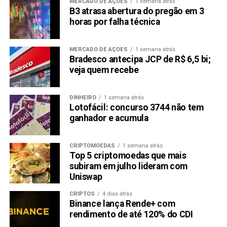
MERCADO DE AÇÕES
1 semana atrás
B3 atrasa abertura do pregão em 3
horas por falha técnica
MERCADO DE AÇÕES
1 semana atrás
Bradesco antecipa JCP de R$ 6,5 bi;
veja quem recebe
DINHEIRO
1 semana atrás
Lotofácil: concurso 3744 não tem
ganhador e acumula
CRIPTOMOEDAS
1 semana atrás
Top 5 criptomoedas que mais
subiram em julho lideram com
Uniswap
CRIPTOS
4 dias atrás
Binance lança Rende+ com
rendimento de até 120% do CDI