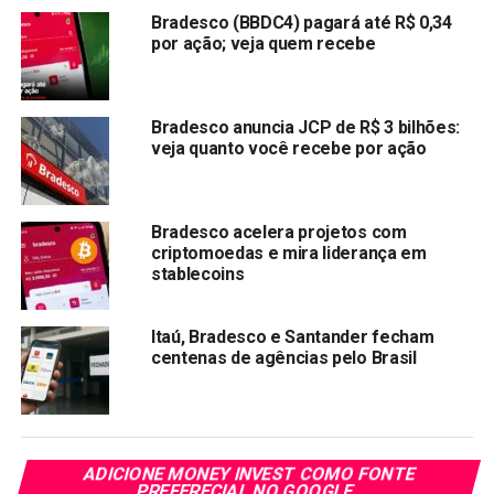
Bradesco (BBDC4) pagará até R$ 0,34
A cliente, então, teve que procurar as pessoas que tinham
por ação; veja quem recebe
feito transferências para ela e cobrá-las novamente. Por
sorte, eram todos conhecidos, então ela conseguiu seu
dinheiro de volta.
Bradesco anuncia JCP de R$ 3 bilhões:
veja quanto você recebe por ação
C6 Bank e PagBank
Há mais casos parecidos com os de Elilda e Gislaine no
Bradesco acelera projetos com
Reclame Aqui e no Twitter. Nos sites, encontramos
criptomoedas e mira liderança em
reclamações contra diversas instituições financeiras, mas
stablecoins
nos episódios que envolvem o Iti, o C6 Bank e o PagBank
(do PagSeguro), a devolução dos valores parece mais
Itaú, Bradesco e Santander fecham
difícil.
centenas de agências pelo Brasil
Banco deve indenizar por encerrar conta sem
notificação prévia ao cliente
Em maio deste ano, a 22ª Câmara de Direito Privado do
ADICIONE MONEY INVEST COMO FONTE
Tribunal de Justiça de São Paulo condenou um banco a
PREFERECIAL NO GOOGLE