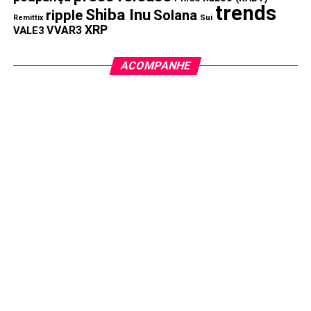
trends
Shiba Inu
ripple
Solana
Remittix
Sui
XRP
VVAR3
VALE3
ACOMPANHE