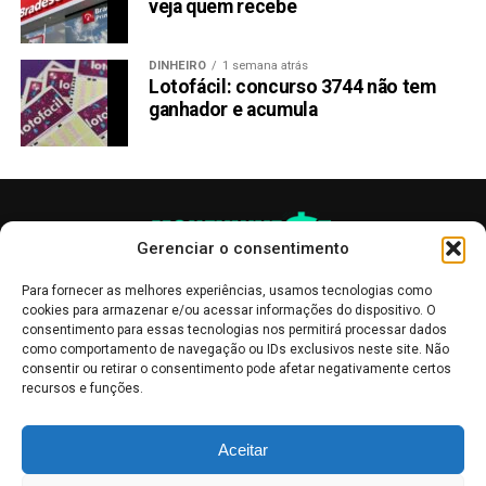
veja quem recebe
DINHEIRO
1 semana atrás
Lotofácil: concurso 3744 não tem
ganhador e acumula
Gerenciar o consentimento
Para fornecer as melhores experiências, usamos tecnologias como
cookies para armazenar e/ou acessar informações do dispositivo. O
consentimento para essas tecnologias nos permitirá processar dados
como comportamento de navegação ou IDs exclusivos neste site. Não
consentir ou retirar o consentimento pode afetar negativamente certos
recursos e funções.
As publicações no site Money Invest têm um caráter meramente
Aceitar
informativo, servindo como boletins de divulgação, e não devem ser
interpretadas como recomendações de investimento.
Leia mais