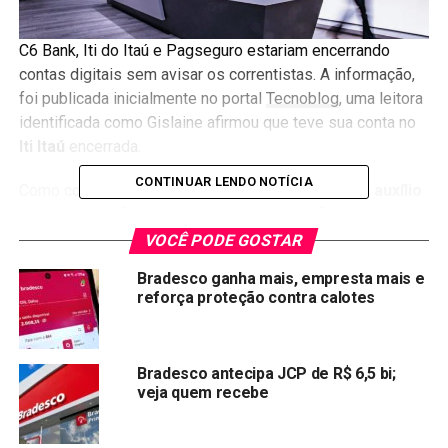
C6 Bank, Iti do Itaú e Pagseguro estariam encerrando
contas digitais sem avisar os correntistas. A informação,
foi publicada inicialmente no portal
Tecnoblog
, uma leitora
identificada como Gislaine afirmou que teve sua conta no
Iti Itaú
encerrada.
CONTINUAR LENDO NOTÍCIA
Como consequência, o dinheiro que ela recebia do
auxílio
emergencial
ficou bloqueado, trazendo dificuldades para
ela sacar ou transferir o dinheiro. O dinheiro do auxílio
VOCÊ PODE GOSTAR
emergencial estava nessa conta, e a consumidora não
Bradesco ganha mais, empresta mais e
estava conseguindo reaver a quantia de volta.
reforça proteção contra calotes
Outra cliente indentificada como Elilda alegou ter recebido
uma notificação do Iti dizendo que sua chave Pix havia
Bradesco antecipa JCP de R$ 6,5 bi;
sido excluída. Ela estranhou, já que não havia feito nada
veja quem recebe
para apagar sua chave.
Elilda afirmou que Iti devolveu o dinheiro um mês depois.