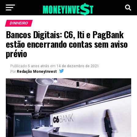
DINHEIRO
Bancos Digitais: C6, Iti e PagBank
estão encerrando contas sem aviso
prévio
Publicado
5 anos atrás
em
14 de dezembro de 2021
Por
Redação MoneyInvest