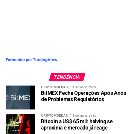
TÓPICOS RELACIONADOS:
BBDC4
PRÓXIMA:
Bombril: Empresa Entra com Recuperação Judicial
por Dívida de R$ 2,3 Bilhões
NÃO PERCA:
Governo Lula leva os Correios novamente à beira da
falência
Fornecido por TradingView
TENDÊNCIA
CRIPTOMOEDAS
1 semana atrás
BitMEX Fecha Operações Após Anos
de Problemas Regulatórios
CRIPTOMOEDAS
1 semana atrás
Bitcoin a US$ 65 mil: halving se
aproxima e mercado já reage