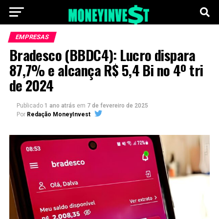
EMPRESAS
Bradesco (BBDC4): Lucro dispara
87,7% e alcança R$ 5,4 Bi no 4º tri
de 2024
Publicado
1 ano atrás
em
7 de fevereiro de 2025
Por
Redação MoneyInvest