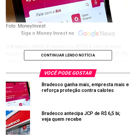
Foto: MoneyInvest
Siga o Money Invest no
O
Bradesco
(BBDC4) encerrou o 4T2024 com um lucro
líquido recorrente de R$ 5,402 bilhões, um salto de 87,7%
CONTINUAR LENDO NOTÍCIA
ante os R$ 2,878 bilhões registrados no mesmo período
de 2023. No acumulado do ano, o banco atingiu R$ 19
VOCÊ PODE GOSTAR
bilhões em lucro, alta de 20%, superando expectativas
internas e reforçando uma trajetória de recuperação após
Bradesco ganha mais, empresta mais e
reforça proteção contra calotes
desafios anteriores.
“Aproveitamos oportunidades em linhas de alta margem, o
que nos permitiu entregar cerca de R$ 2 bilhões a mais do
Bradesco antecipa JCP de R$ 6,5 bi;
que o previsto inicialmente”, destacou Marcelo Noronha,
veja quem recebe
CEO da instituição, em comunicado aos investidores.