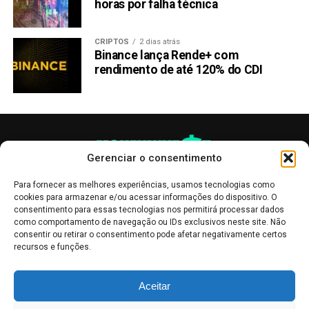
horas por falha técnica
CRIPTOS
2 dias atrás
Binance lança Rende+ com
rendimento de até 120% do CDI
Gerenciar o consentimento
Para fornecer as melhores experiências, usamos tecnologias como
cookies para armazenar e/ou acessar informações do dispositivo. O
consentimento para essas tecnologias nos permitirá processar dados
como comportamento de navegação ou IDs exclusivos neste site. Não
consentir ou retirar o consentimento pode afetar negativamente certos
recursos e funções.
As publicações no site Money Invest têm um caráter meramente
Aceitar
informativo, servindo como boletins de divulgação, e não devem ser
interpretadas como recomendações de investimento.
Leia mais