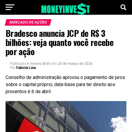
MERCADO DE AÇÕES
Bradesco anuncia JCP de R$ 3
bilhões: veja quanto você recebe
por ação
Publicado
4 meses atrás
em
25 de março de 2026
Por
Fabiola Lina
Conselho de administração aprovou o pagamento de juros
sobre o capital próprio; data-base para ter direito aos
proventos é 6 de abril