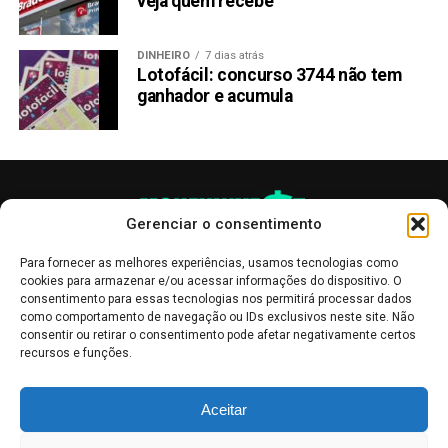
veja quem recebe
DINHEIRO
7 dias atrás
Lotofácil: concurso 3744 não tem
ganhador e acumula
Gerenciar o consentimento
Para fornecer as melhores experiências, usamos tecnologias como
cookies para armazenar e/ou acessar informações do dispositivo. O
consentimento para essas tecnologias nos permitirá processar dados
como comportamento de navegação ou IDs exclusivos neste site. Não
consentir ou retirar o consentimento pode afetar negativamente certos
recursos e funções.
As publicações no site Money Invest têm um caráter meramente
Aceitar
informativo, servindo como boletins de divulgação, e não devem ser
interpretadas como recomendações de investimento.
Leia mais