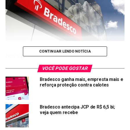
CONTINUAR LENDO NOTÍCIA
VOCÊ PODE GOSTAR
O Bradesco (
BBDC4
) anunciou nesta quarta-feira (25) o
Bradesco ganha mais, empresta mais e
pagamento de juros sobre o capital próprio (JCP) no valor
reforça proteção contra calotes
total de R$ 3 bilhões. A decisão foi aprovada pelo
conselho de administração e comunicada ao mercado no
mesmo dia.
Bradesco antecipa JCP de R$ 6,5 bi;
veja quem recebe
Quanto cada acionista vai
receber