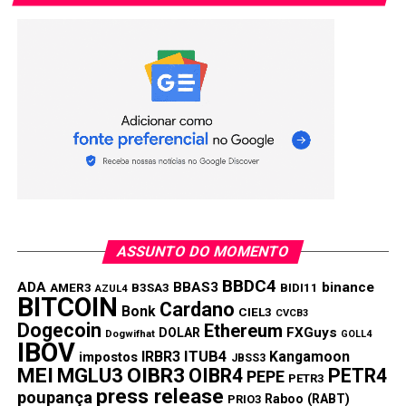
na ação pensando nos dividendos. O prazo é curto, e vale
verificar se a posição já está consolidada na carteira antes
do corte.
Compartilhar:
Copy
WhatsApp
Twitter
Facebook
Reddit
Email
Link
TÓPICOS RELACIONADOS:
BBDC3
BBDC4
TRENDS
PRÓXIMA:
Ibovespa hoje: Marfrig dispara e Braskem despenca;
ASSUNTO DO MOMENTO
Bolsa fecha aos 181 mil pontos
BBDC4
NÃO PERCA:
ADA
BBAS3
binance
AMER3
B3SA3
BIDI11
AZUL4
BITCOIN
Eneva (ENEV3) dispara 15% após leilão de energia e
Cardano
Bonk
CIEL3
CVCB3
puxa altas da bolsa
Dogecoin
Ethereum
FXGuys
DOLAR
Dogwifhat
GOLL4
IBOV
IRBR3
ITUB4
Kangamoon
impostos
JBSS3
MEI
MGLU3
OIBR3
OIBR4
PETR4
PEPE
PETR3
press release
poupança
Raboo (RABT)
PRIO3