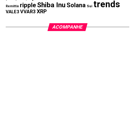
trends
Shiba Inu
ripple
Solana
Remittix
Sui
XRP
VVAR3
VALE3
ACOMPANHE