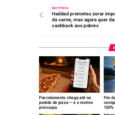
NÃO PERCA:
Haddad prometeu zerar imp
da carne, mas agora quer da
cashback aos pobres
V
Parcelamento chega até no
Fim da
pedido de pizza — e o motivo
compr
preocupa
100%