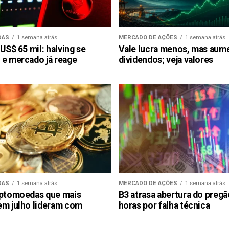
DAS
1 semana atrás
MERCADO DE AÇÕES
1 semana atrás
 US$ 65 mil: halving se
Vale lucra menos, mas aum
 e mercado já reage
dividendos; veja valores
DAS
1 semana atrás
MERCADO DE AÇÕES
1 semana atrás
iptomoedas que mais
B3 atrasa abertura do preg
em julho lideram com
horas por falha técnica