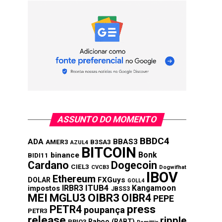
ASSUNTO DO MOMENTO
BBDC4
ADA
BBAS3
AMER3
B3SA3
AZUL4
BITCOIN
Bonk
binance
BIDI11
Cardano
Dogecoin
CIEL3
CVCB3
Dogwifhat
IBOV
Ethereum
FXGuys
DOLAR
GOLL4
IRBR3
ITUB4
Kangamoon
impostos
JBSS3
MEI
MGLU3
OIBR3
OIBR4
PEPE
press
PETR4
poupança
PETR3
release
ripple
Raboo (RABT)
PRIO3