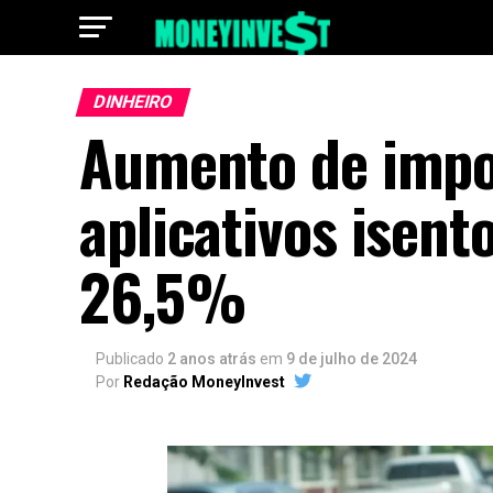
DINHEIRO
Aumento de impo
aplicativos isen
26,5%
Publicado
2 anos atrás
em
9 de julho de 2024
Por
Redação MoneyInvest