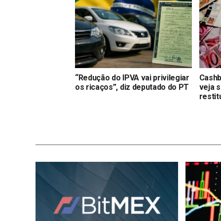
“Redução do IPVA vai privilegiar
Cashb
os ricaços”, diz deputado do PT
veja s
resti