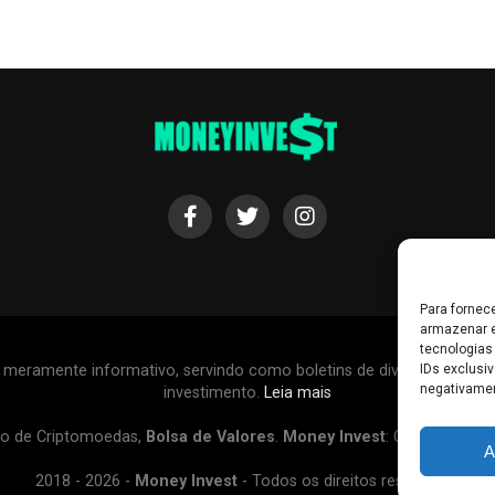
Para fornec
armazenar e
tecnologias
r meramente informativo, servindo como boletins de divulgação, e
IDs exclusiv
negativamen
investimento.
Leia mais
o de Criptomoedas,
Bolsa de Valores
.
Money Invest
: O futuro do
d
A
2018 - 2026 -
Money Invest
- Todos os direitos reservados