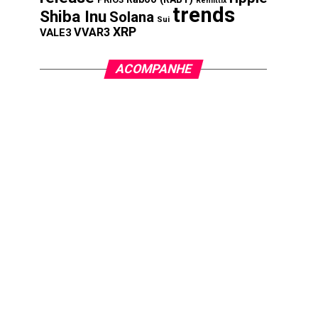
Remittix
trends
Shiba Inu
Solana
Sui
XRP
VVAR3
VALE3
ACOMPANHE