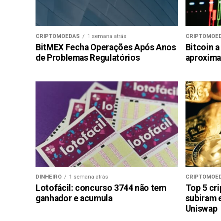
CRIPTOMOEDAS
1 semana atrás
CRIPTOMOE
BitMEX Fecha Operações Após Anos
Bitcoin a
de Problemas Regulatórios
aproxima
DINHEIRO
1 semana atrás
CRIPTOMOE
Lotofácil: concurso 3744 não tem
Top 5 cr
ganhador e acumula
subiram 
Uniswap