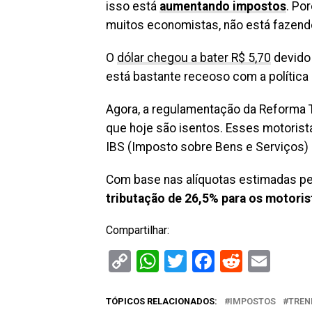
isso está
aumentando impostos
. Po
muitos economistas, não está fazendo
O
dólar chegou a bater R$ 5,70
devido 
está bastante receoso com a política
Agora, a regulamentação da Reforma Tr
que hoje são isentos. Esses motorist
IBS (Imposto sobre Bens e Serviços) 
Com base nas alíquotas estimadas pe
tributação de 26,5% para os motorist
Compartilhar:
Copy
WhatsApp
Twitter
Facebook
Reddit
Ema
Link
TÓPICOS RELACIONADOS:
IMPOSTOS
TREN