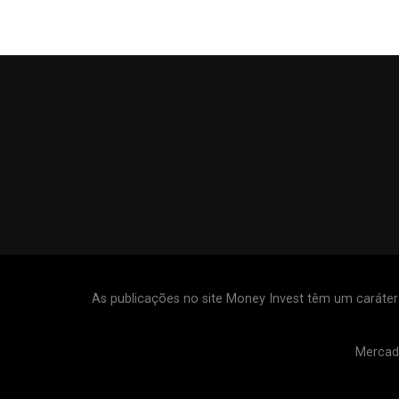
As publicações no site Money Invest têm um caráte
Mercad