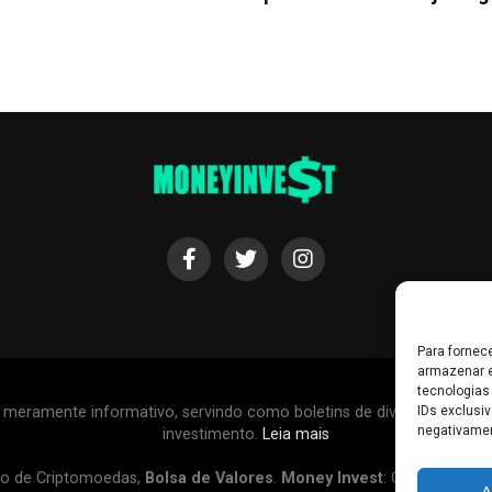
Para fornec
armazenar e
tecnologias
r meramente informativo, servindo como boletins de divulgação, e
IDs exclusiv
negativamen
investimento.
Leia mais
o de Criptomoedas,
Bolsa de Valores
.
Money Invest
: O futuro do
d