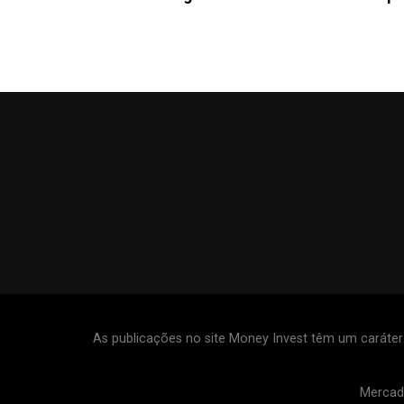
As publicações no site Money Invest têm um caráte
Mercad