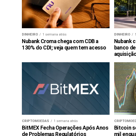
DINHEIRO
1 semana atrás
DINHEIRO
Nubank Croma chega com CDB a
Nubank c
130% do CDI; veja quem tem acesso
banco de
aquisiçã
CRIPTOMOEDAS
1 semana atrás
CRIPTOMOE
BitMEX Fecha Operações Após Anos
Bitcoin s
de Problemas Regulatórios
mil enqu