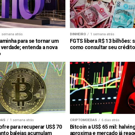
1 semana atrás
DINHEIRO
1 semana atrás
aminha para se tornar um
FGTS libera R$ 13 bilhões: 
 verdade; entenda a nova
como consultar seu crédito
o
DAS
1 semana atrás
CRIPTOMOEDAS
6 dias atrás
ofre para recuperar US$ 70
Bitcoin a US$ 65 mil: halvin
anto baleias acumulam
aproxima e mercado já reag