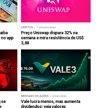
CRIPTOS
1 semana atrás
saiba
Preço Uniswap dispara 32% na
 no app
semana e mira resistência de US$
3,88
MERCADO DE AÇÕES
6 dias atrás
g se
Vale lucra menos, mas aumenta
e
dividendos; veja valores