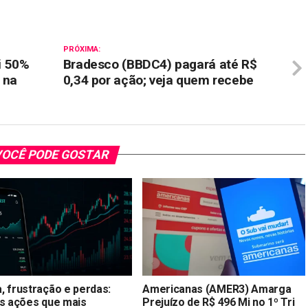
PRÓXIMA:
i 50%
Bradesco (BBDC4) pagará até R$
 na
0,34 por ação; veja quem recebe
OCÊ PODE GOSTAR
, frustração e perdas:
Americanas (AMER3) Amarga
as ações que mais
Prejuízo de R$ 496 Mi no 1º Tri