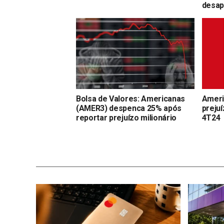
desap
Bolsa de Valores: Americanas
Ameri
(AMER3) despenca 25% após
preju
reportar prejuízo milionário
4T24