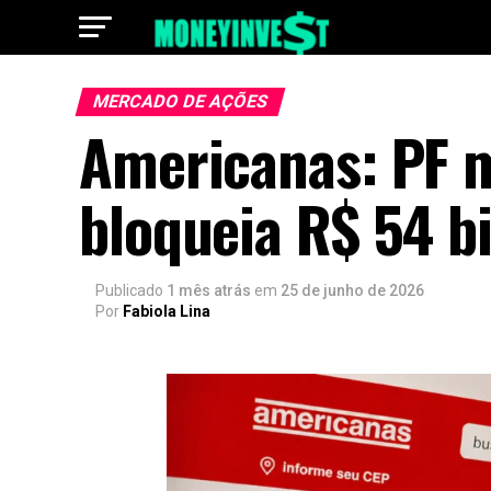
MERCADO DE AÇÕES
Americanas: PF m
bloqueia R$ 54 b
Publicado
1 mês atrás
em
25 de junho de 2026
Por
Fabiola Lina