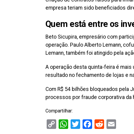
empresa teriam sido beneficiados di
Quem está entre os inv
Beto Sicupira, empresário com partici
operação. Paulo Alberto Lemann, cofun
Lemann, também foi atingido pela ação
A operação desta quinta-feira é mais
resultado no fechamento de lojas e n
Com R$ 54 bilhões bloqueados pela J
processos por fraude corporativa da h
Compartilhar:
Copy
WhatsApp
Twitter
Facebook
Reddit
Ema
Link