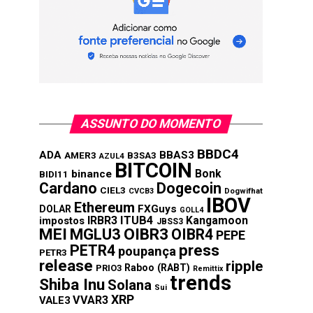
ASSUNTO DO MOMENTO
BBDC4
ADA
BBAS3
AMER3
B3SA3
AZUL4
BITCOIN
Bonk
binance
BIDI11
Cardano
Dogecoin
CIEL3
CVCB3
Dogwifhat
IBOV
Ethereum
FXGuys
DOLAR
GOLL4
IRBR3
ITUB4
Kangamoon
impostos
JBSS3
MEI
MGLU3
OIBR3
OIBR4
PEPE
press
PETR4
poupança
PETR3
release
ripple
Raboo (RABT)
PRIO3
Remittix
trends
Shiba Inu
Solana
Sui
XRP
VVAR3
VALE3