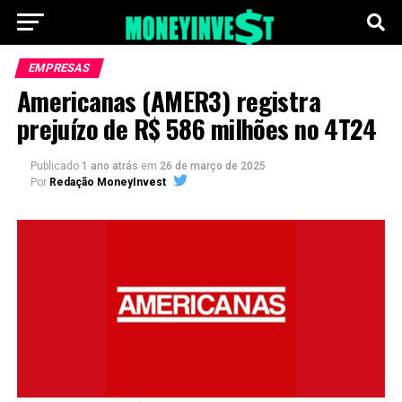
EMPRESAS
Americanas (AMER3) registra
prejuízo de R$ 586 milhões no 4T24
Publicado
1 ano atrás
em
26 de março de 2025
Por
Redação MoneyInvest