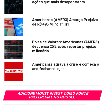
fechou o ano com um lucro líquido de R$ 8,231 milhões,
ações que mais desapontaram
deixando para trás o prejuízo de R$ 2,272 bilhões
registrado em 2023. Um sinal de que, mesmo
cambaleando, a Americanas pode estar encontrando o
Americanas (AMER3) Amarga Prejuízo
caminho de volta à estabilidade.
de R$ 496 Mi no 1º Tri
Compartilhar:
Copy
WhatsApp
Twitter
Facebook
Reddit
Email
Bolsa de Valores: Americanas (AMER3)
despenca 25% após reportar prejuízo
Link
milionário
TÓPICOS RELACIONADOS:
AMER3
Americanas agrava a crise e começa o
PRÓXIMA:
ano fechando lojas
Petrobras perde R$ 23 bilhões em valor de mercado
NÃO PERCA:
FMU entra com pedido de recuperação judicial para
renegociar R$ 130 milhões em dívidas
ADICIONE MONEY INVEST COMO FONTE
PREFERECIAL NO GOOGLE