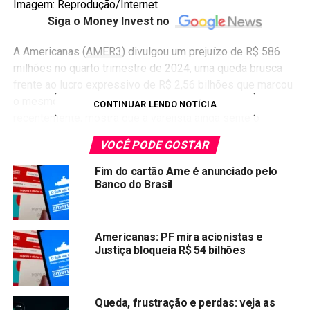
Imagem: Reprodução/Internet
Siga o Money Invest no
A Americanas (
AMER3
) divulgou um prejuízo de R$ 586
milhões no quarto trimestre de 2024, uma queda brusca
frente ao lucro expressivo de R$ 2,56 bilhões que marcou
o mesmo período de 2023. O resultado, anunciado
CONTINUAR LENDO NOTÍCIA
recentemente, mostra que a varejista ainda sente o
impacto de tempos difíceis.
VOCÊ PODE GOSTAR
Em
recuperação judicial
desde a bomba de uma
fraude
Fim do cartão Ame é anunciado pelo
contábil
que explodiu em 2023, deixando um rombo
Banco do Brasil
bilionário nos cofres, a empresa luta para se reerguer. “Os
custos desse processo são altos, mas já conseguimos
enxergar uma saída”, disse Camille Faria, CFO da
Americanas: PF mira acionistas e
Americanas, com um tom que mistura cautela e otimismo.
Justiça bloqueia R$ 54 bilhões
Nem tudo, porém, é sombra no horizonte. O balanço de
2024 trouxe uma boa notícia aos acionistas: a companhia
Queda, frustração e perdas: veja as