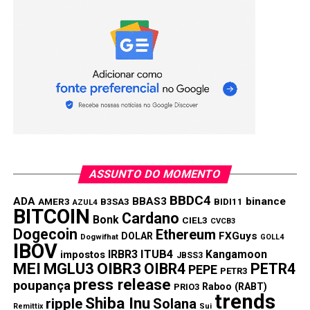
ASSUNTO DO MOMENTO
BBDC4
ADA
BBAS3
binance
AMER3
B3SA3
BIDI11
AZUL4
BITCOIN
Cardano
Bonk
CIEL3
CVCB3
Dogecoin
Ethereum
FXGuys
DOLAR
Dogwifhat
GOLL4
IBOV
IRBR3
ITUB4
Kangamoon
impostos
JBSS3
MEI
MGLU3
OIBR3
OIBR4
PETR4
PEPE
PETR3
press release
poupança
Raboo (RABT)
PRIO3
trends
Shiba Inu
ripple
Solana
Remittix
Sui