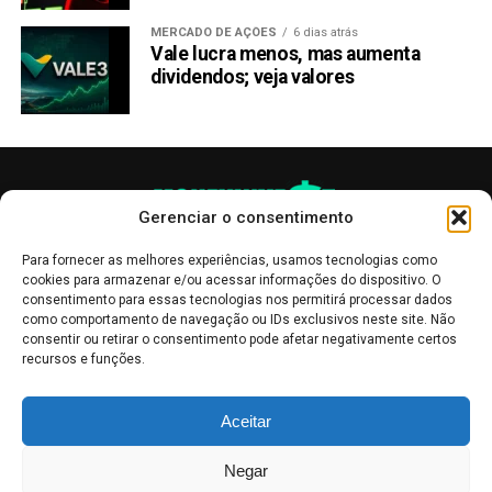
MERCADO DE AÇÕES
6 dias atrás
Vale lucra menos, mas aumenta
dividendos; veja valores
Gerenciar o consentimento
Para fornecer as melhores experiências, usamos tecnologias como
cookies para armazenar e/ou acessar informações do dispositivo. O
consentimento para essas tecnologias nos permitirá processar dados
como comportamento de navegação ou IDs exclusivos neste site. Não
consentir ou retirar o consentimento pode afetar negativamente certos
recursos e funções.
As publicações no site Money Invest têm um caráter meramente
Aceitar
informativo, servindo como boletins de divulgação, e não devem ser
interpretadas como recomendações de investimento.
Leia mais
Negar
Mercado de Criptomoedas,
Bolsa de Valores
.
Money Invest
: O futuro