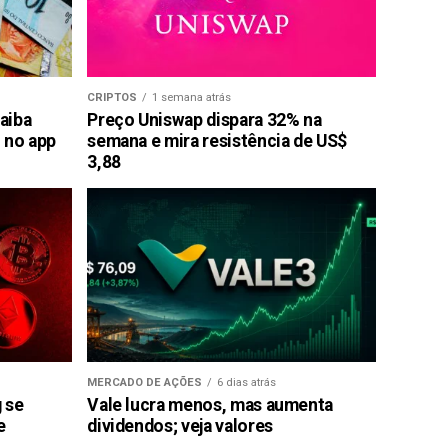
CRIPTOS
1 semana atrás
saiba
Preço Uniswap dispara 32% na
 no app
semana e mira resistência de US$
3,88
MERCADO DE AÇÕES
6 dias atrás
g se
Vale lucra menos, mas aumenta
e
dividendos; veja valores