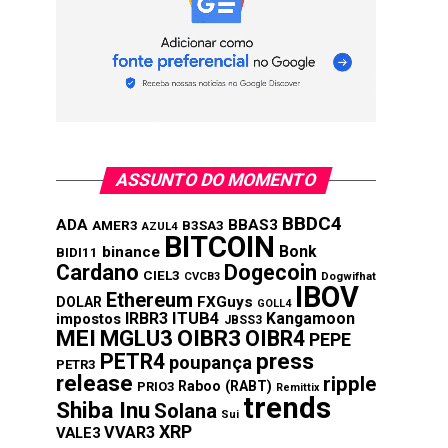
ASSUNTO DO MOMENTO
BBDC4
ADA
BBAS3
AMER3
B3SA3
AZUL4
BITCOIN
Bonk
binance
BIDI11
Cardano
Dogecoin
CIEL3
CVCB3
Dogwifhat
IBOV
Ethereum
FXGuys
DOLAR
GOLL4
IRBR3
ITUB4
Kangamoon
impostos
JBSS3
MEI
MGLU3
OIBR3
OIBR4
PEPE
press
PETR4
poupança
PETR3
release
ripple
Raboo (RABT)
PRIO3
Remittix
trends
Shiba Inu
Solana
Sui
XRP
VVAR3
VALE3