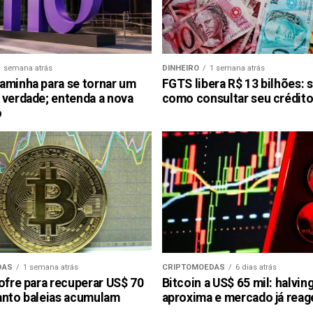
1 semana atrás
DINHEIRO
1 semana atrás
aminha para se tornar um
FGTS libera R$ 13 bilhões: 
 verdade; entenda a nova
como consultar seu crédito
o
DAS
1 semana atrás
CRIPTOMOEDAS
6 dias atrás
ofre para recuperar US$ 70
Bitcoin a US$ 65 mil: halvin
anto baleias acumulam
aproxima e mercado já reag