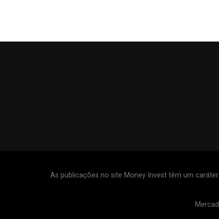
As publicações no site Money Invest têm um caráte
Mercad