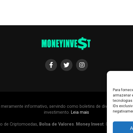
Para fornec
armazenar e
tecnologias
IDs exclusiv
r meramente informativo, servindo como boletins de divulgação, e
negativamen
investimento.
Leia mais
o de Criptomoedas,
Bolsa de Valores
.
Money Invest
: O futuro do
d
A