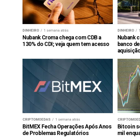
DINHEIRO
1 semana atrás
DINHEIRO
Nubank Croma chega com CDB a
Nubank c
130% do CDI; veja quem tem acesso
banco de
aquisiçã
CRIPTOMOEDAS
1 semana atrás
CRIPTOMOE
BitMEX Fecha Operações Após Anos
Bitcoin s
de Problemas Regulatórios
mil enqu