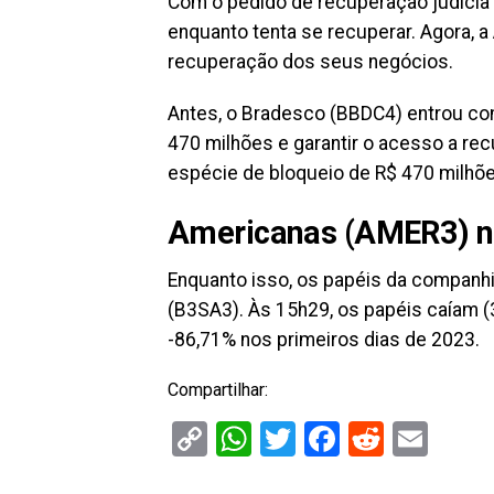
Com o pedido de recuperação judicia 
enquanto tenta se recuperar. Agora, 
recuperação dos seus negócios.
Antes, o Bradesco (BBDC4) entrou com
470 milhões e garantir o acesso a re
espécie de bloqueio de R$ 470 milhõe
Americanas (AMER3) na
Enquanto isso, os papéis da companh
(B3SA3). Às 15h29, os papéis caíam (
-86,71% nos primeiros dias de 2023.
Compartilhar:
Copy
WhatsApp
Twitter
Facebook
Reddit
Ema
Link