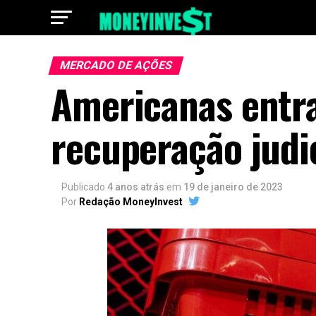
MERCADO DE AÇÕES
Americanas entr
recuperação judi
Publicado
4 anos atrás
em
19 de janeiro de 2023
Por
Redação MoneyInvest