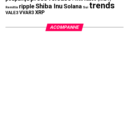
trends
Shiba Inu
ripple
Solana
Remittix
Sui
XRP
VVAR3
VALE3
ACOMPANHE