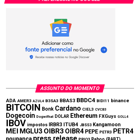
Copy
WhatsApp
Twitter
Facebook
Reddit
Email
Link
TÓPICOS RELACIONADOS:
IMPOSTOS
PRÓXIMA:
Bradesco lança cartão Mastercard Black sem
anuidade
NÃO PERCA:
Saque-aniversário do FGTS em 2024 está disponível,
veja como sacar
ASSUNTO DO MOMENTO
BBDC4
ADA
BBAS3
binance
AMER3
B3SA3
BIDI11
AZUL4
BITCOIN
Cardano
Bonk
CIEL3
CVCB3
Dogecoin
Ethereum
FXGuys
DOLAR
Dogwifhat
GOLL4
IBOV
IRBR3
ITUB4
Kangamoon
impostos
JBSS3
MEI
MGLU3
OIBR3
OIBR4
PETR4
PEPE
PETR3
press release
poupança
Raboo (RABT)
PRIO3