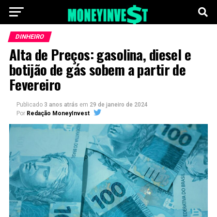
DINHEIRO
Alta de Preços: gasolina, diesel e
botijão de gás sobem a partir de
Fevereiro
Publicado
3 anos atrás
em
29 de janeiro de 2024
Por
Redação MoneyInvest