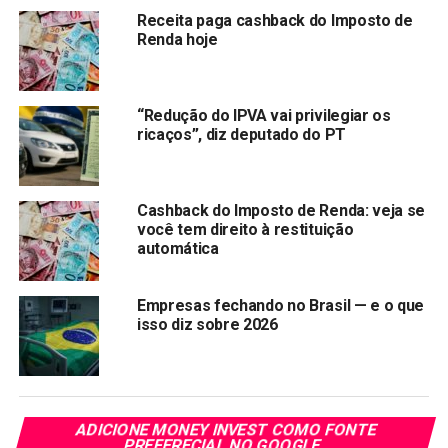
Receita paga cashback do Imposto de
maiores cargas tributárias do
Renda hoje
planeta
O Brasil figura entre as maiores cargas tributárias do
“Redução do IPVA vai privilegiar os
ricaços”, diz deputado do PT
mundo, quando se relacionam esses dados ao Produto
Interno Bruto (PIB) e ao Índice de Desenvolvimento
Humano (IDH) de cada nação. Em 2022, a carga tributária
Cashback do Imposto de Renda: veja se
bruta (CTB) do Governo Geral (União, Estados e
você tem direito à restituição
municípios) foi de 33,71% do PIB.
automática
O Brasil é o país que menos devolve à população, entre os
30 países que mais arrecadam impostos, atrás de
Empresas fechando no Brasil — e o que
isso diz sobre 2026
países como Uruguai e Argentina
, segundo
informações do Instituto Brasileiro de Planejamento
Tributário (IBPT).
Compartilhar:
ADICIONE MONEY INVEST COMO FONTE
PREFERECIAL NO GOOGLE