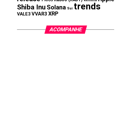
Remittix
trends
Shiba Inu
Solana
Sui
XRP
VVAR3
VALE3
ACOMPANHE