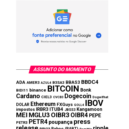
ASSUNTO DO MOMENTO
BBDC4
ADA
BBAS3
AMER3
B3SA3
AZUL4
BITCOIN
Bonk
binance
BIDI11
Cardano
Dogecoin
CIEL3
CVCB3
Dogwifhat
IBOV
Ethereum
FXGuys
DOLAR
GOLL4
IRBR3
ITUB4
Kangamoon
impostos
JBSS3
MEI
MGLU3
OIBR3
OIBR4
PEPE
press
PETR4
poupança
PETR3
release
ripple
Raboo (RABT)
PRIO3