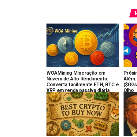
V
WOAMining Mineração em
Próxi
Nuvem de Alto Rendimento:
Além:
Converta facilmente ETH, BTC e
($GGs)
XRP em renda passiva diária
Olho