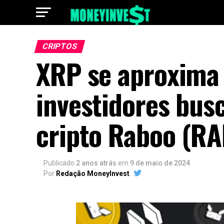
CRIPTOS
XRP se aproxima 
investidores bus
cripto Raboo (RA
Publicado
2 anos atrás
em
9 de maio de 2024
Por
Redação MoneyInvest