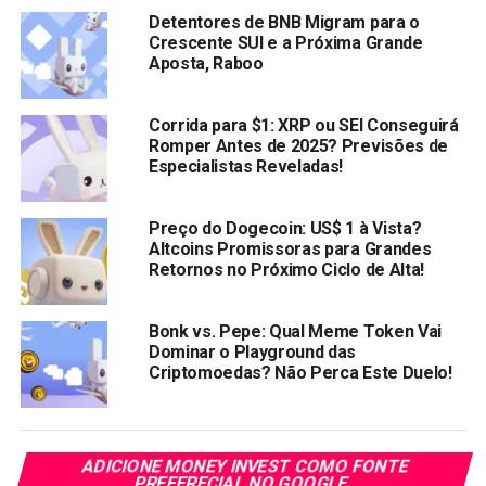
Binance Coin (BNB): Choque com a queda do preço do
Detentores de BNB Migram para o
BNB
Crescente SUI e a Próxima Grande
Aposta, Raboo
Apenas uma semana atrás, o preço do BNB estava tão
perto de seu ATH. Era dado como certo que o BNB iria
Corrida para $1: XRP ou SEI Conseguirá
avançar, mas caiu 10% na última semana e está apenas em
Romper Antes de 2025? Previsões de
queda. Sussurros nervosos de um mercado bear estão
Especialistas Reveladas!
circulando, mas outros analistas são mais otimistas,
dizendo que isso é apenas uma retração normal antes do
Preço do Dogecoin: US$ 1 à Vista?
halving do Bitcoin.
Altcoins Promissoras para Grandes
Retornos no Próximo Ciclo de Alta!
A beleza do preço do BNB é que é uma moeda de
utilidade e os volumes de negociação do BNB são altos,
Bonk vs. Pepe: Qual Meme Token Vai
então mesmo quando os preços caem, o BNB sempre
Dominar o Playground das
será um investimento sólido. O preço do BNB seguirá
Criptomoedas? Não Perca Este Duelo!
naturalmente os altos e baixos do mercado, mas enquanto
a Binance permanecer como está, a moeda BNB não irá a
lugar nenhum.
ADICIONE MONEY INVEST COMO FONTE
PREFERECIAL NO GOOGLE