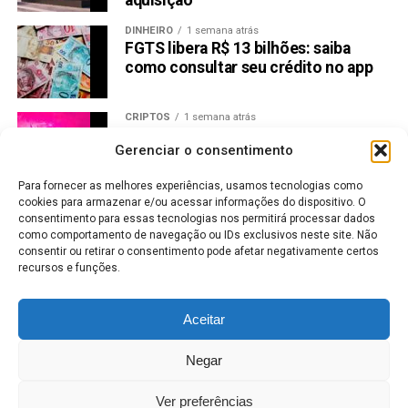
aquisição
aconselhamento de investimento
nem recomendação
de compra de qualquer criptomoeda
. O objetivo é
DINHEIRO
1 semana atrás
manter os interessados em criptomoedas informados
FGTS libera R$ 13 bilhões: saiba
sobre os desenvolvimentos recentes.
como consultar seu crédito no app
Compartilhar:
CRIPTOS
1 semana atrás
Preço Uniswap dispara 32% na
Copy
WhatsApp
Twitter
Facebook
Reddit
Email
Gerenciar o consentimento
semana e mira resistência de US$
Link
3,88
Para fornecer as melhores experiências, usamos tecnologias como
TÓPICOS RELACIONADOS:
RABOO (RABT)
cookies para armazenar e/ou acessar informações do dispositivo. O
CRIPTOMOEDAS
1 semana atrás
consentimento para essas tecnologias nos permitirá processar dados
BitMEX Fecha Operações Após Anos
PRÓXIMA:
como comportamento de navegação ou IDs exclusivos neste site. Não
de Problemas Regulatórios
Koala Coin (KLC): mais uma criptomoeda para os
consentir ou retirar o consentimento pode afetar negativamente certos
recursos e funções.
investidores tentarem ganhar dinheiro?
CRIPTOMOEDAS
1 semana atrás
NÃO PERCA:
Bitcoin sofre para recuperar US$ 70
Trend Rider espera que Cardano se recupere, SHIB
Aceitar
mil enquanto baleias acumulam
supere o valor máximo do ano enquanto token KANG
ganha relevância
Negar
CRIPTOMOEDAS
6 dias atrás
Bitcoin a US$ 65 mil: halving se
Ver preferências