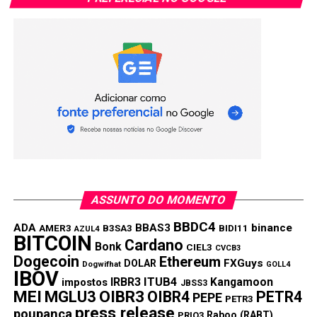
XRP (XRP): Ameaça à existência do XRP pelo
stablecoin da Ripple Labs
A notícia mais significativa do XRP no momento é que o
novo stablecoin da Ripple, ligado ao dólar, levantou
preocupações sobre o XRP. Este stablecoin pretende
competir com o Tether (USDT) e o USDC da Circle. Ele
implica uma mudança para uma moeda digital estável
apoiada por investimentos de baixo risco como depósitos
em dólares americanos e títulos do governo. Esta
estratégia poderia ajudar a Ripple a entrar na lucrativa
indústria de stablecoins.
ASSUNTO DO MOMENTO
Este stablecoin promete melhorar os serviços financeiros
BBDC4
ADA
BBAS3
binance
AMER3
B3SA3
BIDI11
AZUL4
BITCOIN
da Ripple oferecendo uma alternativa mais estável ao XRP
Cardano
Bonk
CIEL3
CVCB3
para transações e liquidações. O XRP ainda será usado no
Dogecoin
Ethereum
FXGuys
DOLAR
Dogwifhat
GOLL4
ecossistema da Ripple, especialmente em seu serviço de
IBOV
IRBR3
ITUB4
Kangamoon
impostos
JBSS3
Liquidez Sob Demanda e na rede de pagamentos
MEI
MGLU3
OIBR3
OIBR4
PETR4
PEPE
PETR3
RippleNet, mas um stablecoin poderia distrair o XRP em
press release
poupança
Raboo (RABT)
PRIO3