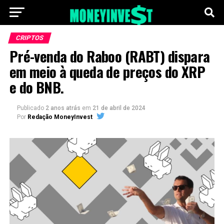
CRIPTOS
Pré-venda do Raboo (RABT) dispara
em meio à queda de preços do XRP
e do BNB.
Publicado
2 anos atrás
em
21 de abril de 2024
Por
Redação MoneyInvest