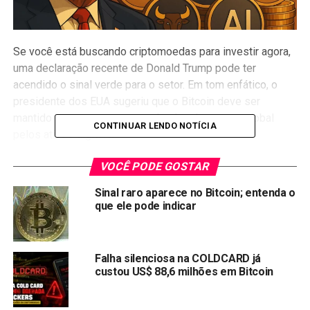
Se você está buscando criptomoedas para investir agora,
uma declaração recente de Donald Trump pode ter
acendido o sinal verde para o setor. Em tom enfático, o
presidente dos EUA sugeriu que o Bitcoin deve ser
mantido para sempre, reacendendo o interesse global
CONTINUAR LENDO NOTÍCIA
pelos ativos digitais.
Aproveitando o embalo, reunimos
6 criptomoedas
VOCÊ PODE GOSTAR
promissoras
que estão chamando atenção do mercado —
Sinal raro aparece no Bitcoin; entenda o
algumas em pré-venda, com forte potencial de
que ele pode indicar
valorização. Confira a seguir por que este pode ser o
momento ideal para diversificar sua carteira com projetos
que unem inovação, utilidade e tendência.
Falha silenciosa na COLDCARD já
custou US$ 88,6 milhões em Bitcoin
Panorama econômico global