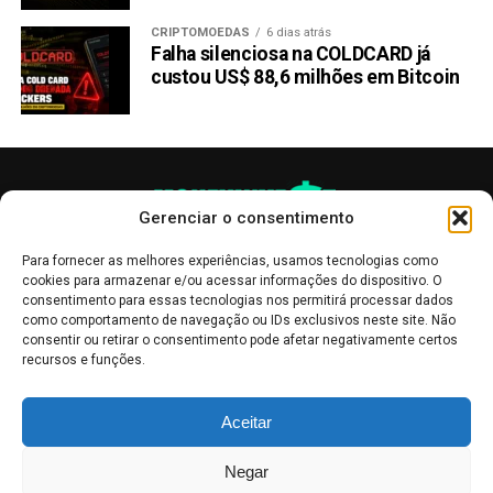
Utilidade
CRIPTOMOEDAS
6 dias atrás
Falha silenciosa na COLDCARD já
Criptomoedas que podem resolver problemas práticos
custou US$ 88,6 milhões em Bitcoin
dos seus detentores criam uma razão adicional para a sua
aquisição e retenção. Dessa maneira, elas contribuem para
o aumento da demanda por elas e, por consequência,
aumentam as chances de que o valor delas suba. Por isso,
não é incomum que altcoins com potencial alto de
Gerenciar o consentimento
valorização costumem ser elementos de projetos para a
solução de problemas relevantes de seus detentores.
Para fornecer as melhores experiências, usamos tecnologias como
cookies para armazenar e/ou acessar informações do dispositivo. O
Volume de negociação e
consentimento para essas tecnologias nos permitirá processar dados
como comportamento de navegação ou IDs exclusivos neste site. Não
capitalização de mercado
consentir ou retirar o consentimento pode afetar negativamente certos
recursos e funções.
Criptomoedas com os mais altos volumes de negociação
As publicações no site Money Invest têm um caráter meramente
e capitalização de mercado tendem a ser criptomoedas
Aceitar
informativo, servindo como boletins de divulgação, e não devem ser
consolidadas. No entanto, grandes altas desses fatores
interpretadas como recomendações de investimento.
Leia mais
tendem a ser sinais de aumento considerável da demanda
Negar
Mercado de Criptomoedas,
Bolsa de Valores
.
Money Invest
: O futuro