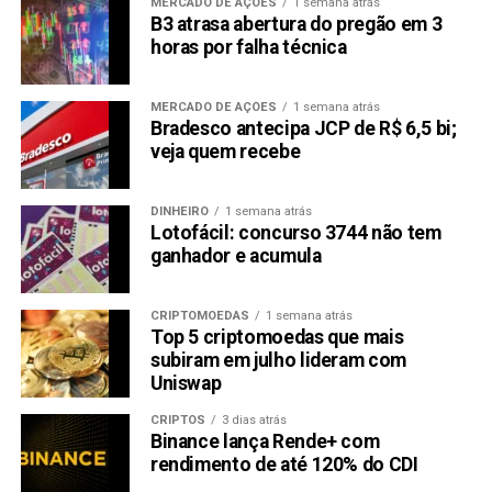
com potencial de valorização. Trataremos em seguida
MERCADO DE AÇÕES
1 semana atrás
B3 atrasa abertura do pregão em 3
daqueles que consideramos os principais.
horas por falha técnica
Tecnologia
MERCADO DE AÇÕES
1 semana atrás
Antes de mais nada, é essencial que a rede de blockchain
Bradesco antecipa JCP de R$ 6,5 bi;
veja quem recebe
que abriga a criptomoeda seja segura e que os contratos
que regem o ativo sejam justos. Além disso, é preferível
que a rede permita concluir transações rápida e
DINHEIRO
1 semana atrás
rotineiramente
Lotofácil: concurso 3744 não tem
ganhador e acumula
Comunidade
CRIPTOMOEDAS
1 semana atrás
Grandes comunidades de detentores da criptomoeda,
Top 5 criptomoedas que mais
sobretudo se têm um alto grau de engajamento, podem
subiram em julho lideram com
contribuir imensamente para a divulgação do ativo. A
Uniswap
atuação desse tipo de comunidade contribuiu, por
CRIPTOS
3 dias atrás
exemplo, para as fortes valorizações por que passaram
Binance lança Rende+ com
as memecoins
PepeCoin
e
Sponge
.
rendimento de até 120% do CDI