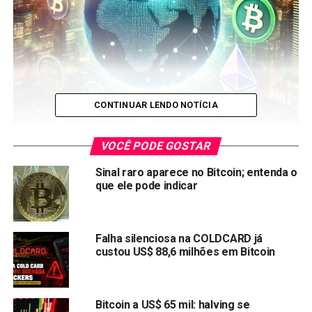
CONTINUAR LENDO NOTÍCIA
VOCÊ PODE GOSTAR
Imagem: Press Release
Sinal raro aparece no Bitcoin; entenda o
Siga o Money Invest no
que ele pode indicar
Mesmo com o mercado em baixa, o
universo das
criptomoedas
promissoras continua oferecendo
Falha silenciosa na COLDCARD já
oportunidades valiosas para investidores atentos. Em
custou US$ 88,6 milhões em Bitcoin
momentos de retração, surgem chances únicas de
identificar projetos inovadores e com grande potencial de
valorização a médio e longo prazo.
Bitcoin a US$ 65 mil: halving se