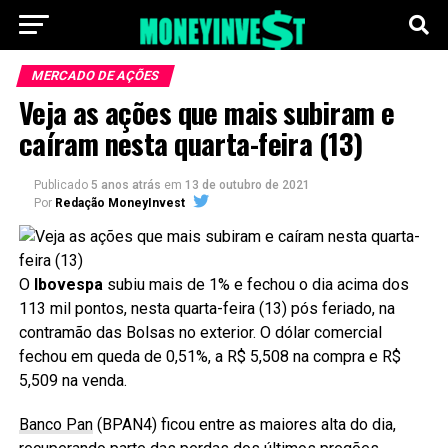
MERCADO DE AÇÕES
Veja as ações que mais subiram e
caíram nesta quarta-feira (13)
Publicado
5 anos atrás
em
13 de outubro de 2021
Por
Redação MoneyInvest
O
Ibovespa
subiu mais de 1% e fechou o dia acima dos
113 mil pontos, nesta quarta-feira (13) pós feriado, na
contramão das Bolsas no exterior. O dólar comercial
fechou em queda de 0,51%, a R$ 5,508 na compra e R$
5,509 na venda.
Banco Pan
(BPAN4) ficou entre as maiores alta do dia,