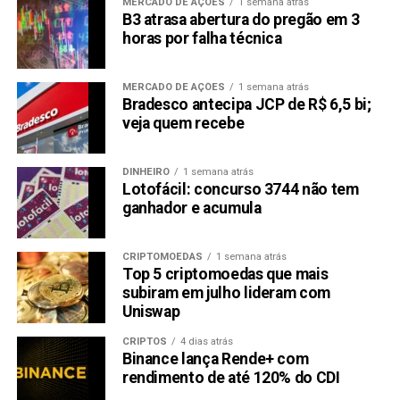
MERCADO DE AÇÕES
1 semana atrás
B3 atrasa abertura do pregão em 3
horas por falha técnica
MERCADO DE AÇÕES
1 semana atrás
Bradesco antecipa JCP de R$ 6,5 bi;
veja quem recebe
DINHEIRO
1 semana atrás
Lotofácil: concurso 3744 não tem
ganhador e acumula
CRIPTOMOEDAS
1 semana atrás
Top 5 criptomoedas que mais
subiram em julho lideram com
Uniswap
CRIPTOS
4 dias atrás
Binance lança Rende+ com
rendimento de até 120% do CDI