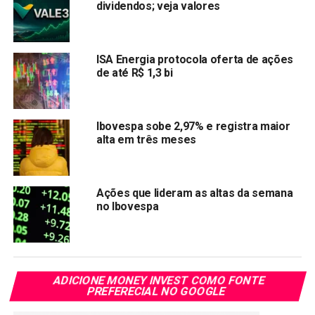
dividendos; veja valores
MAIORES BAIXAS
PRIO3
-3.02%
R$ 26,95
ISA Energia protocola oferta de ações
VALE3
-2.96%
R$ 79,20
de até R$ 1,3 bi
CSNA3
-2.31%
R$ 27,47
BRAP4
-1.40%
R$ 53,96
Ibovespa sobe 2,97% e registra maior
USIM5
-1.33%
R$ 16,31
alta em três meses
*Com Infomoney
Ações que lideram as altas da semana
no Ibovespa
Ações: As maiores altas e as maiores baixas do
Ibovespa
ADICIONE MONEY INVEST COMO FONTE
As 5 maiores altas e as 5 maiores baixas do
PREFERECIAL NO GOOGLE
Ibovespa desta quinta-feira