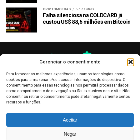
CRIPTOMOEDAS
6 dias atrás
Falha silenciosa na COLDCARD já
custou US$ 88,6 milhões em Bitcoin
Gerenciar o consentimento
Para fornecer as melhores experiências, usamos tecnologias como
cookies para armazenar e/ou acessar informações do dispositivo. O
consentimento para essas tecnologias nos permitirá processar dados
como comportamento de navegação ou IDs exclusivos neste site. Não
consentir ou retirar o consentimento pode afetar negativamente certos
recursos e funções.
As publicações no site Money Invest têm um caráter meramente
Aceitar
informativo, servindo como boletins de divulgação, e não devem ser
interpretadas como recomendações de investimento.
Leia mais
Negar
Mercado de Criptomoedas,
Bolsa de Valores
.
Money Invest
: O futuro