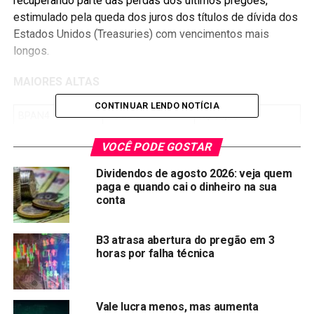
recuperando parte das perdas dos últimos pregões,
estimulado pela queda dos juros dos títulos de dívida dos
Estados Unidos (Treasuries) com vencimentos mais
longos.
MAIORES ALTAS
CONTINUAR LENDO NOTÍCIA
BPAN4
+9.68%
R$ 15,86
BIDI4
+8.71%
R$ 16,47
VOCÊ PODE GOSTAR
BIDI11
+7.79%
R$ 48,40
Dividendos de agosto 2026: veja quem
PETZ3
+6.73%
R$ 23,47
paga e quando cai o dinheiro na sua
conta
PCAR3
+6.71%
R$ 27,64
B3 atrasa abertura do pregão em 3
Entre as maiores baixas do dia na Bolsa de valores
horas por falha técnica
(B3SA3), PetroRio, fechou o dia em queda de (-3.02%), em
um movimento de correção. Nos 10 primeiros meses do
ano, os papéis da PetroRio subiram mais de 80%.
Vale lucra menos, mas aumenta