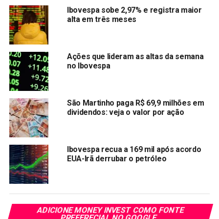
Ibovespa sobe 2,97% e registra maior
PRÓXIMA:
Ações do GPA disparam e do Assaí caem com o fim
alta em três meses
do hipermercado Extra
NÃO PERCA:
Veja as ações que mais subiram e caíram nesta
Ações que lideram as altas da semana
quarta-feira (13)
no Ibovespa
São Martinho paga R$ 69,9 milhões em
dividendos: veja o valor por ação
Ibovespa recua a 169 mil após acordo
EUA-Irã derrubar o petróleo
ADICIONE MONEY INVEST COMO FONTE
PREFERECIAL NO GOOGLE