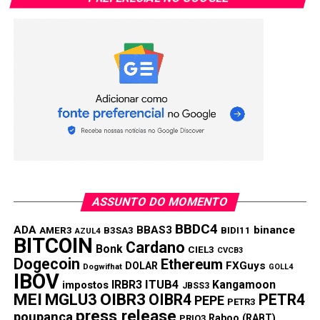
ASSUNTO DO MOMENTO
BBDC4
ADA
BBAS3
binance
AMER3
B3SA3
BIDI11
AZUL4
BITCOIN
Cardano
Bonk
CIEL3
CVCB3
Dogecoin
Ethereum
FXGuys
DOLAR
Dogwifhat
GOLL4
IBOV
IRBR3
ITUB4
Kangamoon
impostos
JBSS3
MEI
MGLU3
OIBR3
OIBR4
PETR4
PEPE
PETR3
press release
poupança
Raboo (RABT)
PRIO3