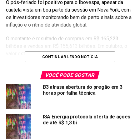
O pós-feriado foi positivo para o Ibovespa, apesar da
cautela vista em boa parte da sessão em Nova York, com
os investidores monitorando bem de perto sinais sobre a
inflação e o ritmo de atividade global.
O montante é resultado de compras em R$ 165,223
bilhões e vendas em R$ 155,613 bilhões. Em outubro, o
valor está positivo em R$ 9,609 bilhões.
CONTINUAR LENDO NOTÍCIA
No acumulado do ano, o fluxo é de entrada de R$ 51,876
bilhões.
VOCÊ PODE GOSTAR
B3 atrasa abertura do pregão em 3
Fonte:
Estadao Conteudo
horas por falha técnica
Compartilhar:
Copy
WhatsApp
Twitter
Facebook
Reddit
Email
ISA Energia protocola oferta de ações
de até R$ 1,3 bi
Link
TÓPICOS RELACIONADOS:
B3SA3
IBOV