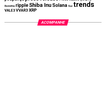
trends
Shiba Inu
ripple
Solana
Remittix
Sui
XRP
VVAR3
VALE3
ACOMPANHE