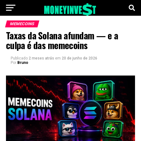
MEMECOINS
Taxas da Solana afundam — e a
culpa é das memecoins
Publicado
2 meses atrás
em
20 de junho de 2026
Por
Bruno