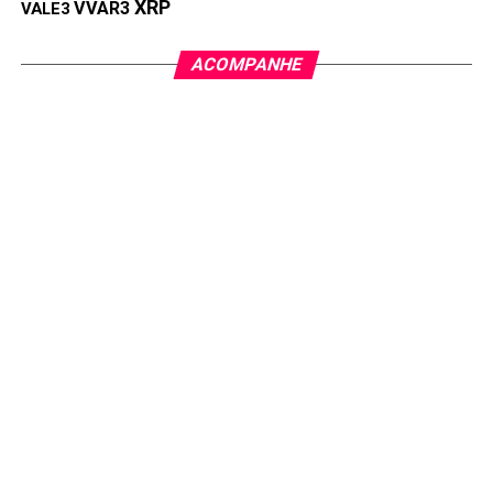
XRP
VVAR3
VALE3
PRÓXIMA:
Trader transforma US$ 2.330 em mais de US$ 600 mil
ACOMPANHE
com a ANSEM
NÃO PERCA:
Shiba Inu perde ritmo e Dogecoin assume o
protagonismo das memecoins