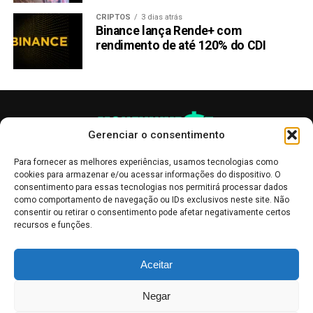
CRIPTOS
3 dias atrás
Binance lança Rende+ com
rendimento de até 120% do CDI
Gerenciar o consentimento
Para fornecer as melhores experiências, usamos tecnologias como
cookies para armazenar e/ou acessar informações do dispositivo. O
consentimento para essas tecnologias nos permitirá processar dados
como comportamento de navegação ou IDs exclusivos neste site. Não
consentir ou retirar o consentimento pode afetar negativamente certos
recursos e funções.
As publicações no site Money Invest têm um caráter meramente
Aceitar
informativo, servindo como boletins de divulgação, e não devem ser
interpretadas como recomendações de investimento.
Leia mais
Negar
Mercado de Criptomoedas,
Bolsa de Valores
.
Money Invest
: O futuro