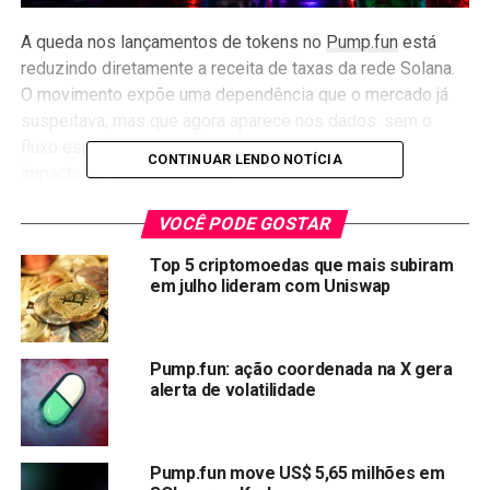
A queda nos lançamentos de tokens no
Pump.fun
está
reduzindo diretamente a receita de taxas da rede Solana.
O movimento expõe uma dependência que o mercado já
suspeitava, mas que agora aparece nos dados: sem o
fluxo especulativo das memecoins, a rede sente o
CONTINUAR LENDO NOTÍCIA
impacto de forma imediata.
Menos lançamentos, menos
VOCÊ PODE GOSTAR
Top 5 criptomoedas que mais subiram
receita
em julho lideram com Uniswap
O Pump.fun funciona como uma das principais portas de
entrada de transações na Solana. Quando os lançamentos
Pump.fun: ação coordenada na X gera
de tokens desaceleram, o volume de transações cai junto
alerta de volatilidade
— e a arrecadação de taxas da rede acompanha essa curva
para baixo.
Pump.fun move US$ 5,65 milhões em
Não é uma correlação indireta. É um mecanismo direto: