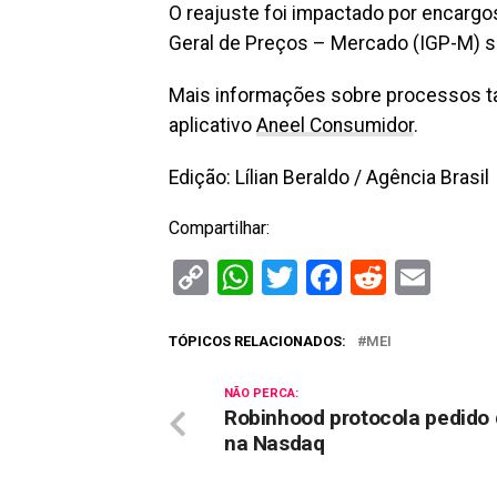
O reajuste foi impactado por encargos
Geral de Preços – Mercado (IGP-M) so
Mais informações sobre processos ta
aplicativo
Aneel Consumidor
.
Edição: Lílian Beraldo / Agência Brasil
Compartilhar:
Copy
WhatsApp
Twitter
Facebook
Reddit
Ema
Link
TÓPICOS RELACIONADOS:
MEI
NÃO PERCA:
Robinhood protocola pedido 
na Nasdaq