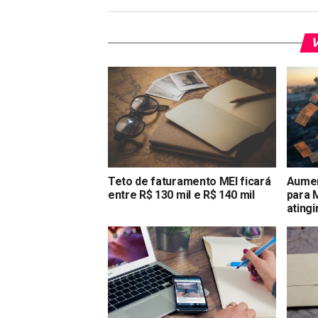
V
Teto de faturamento MEI ficará
Aumen
entre R$ 130 mil e R$ 140 mil
para 
atingi