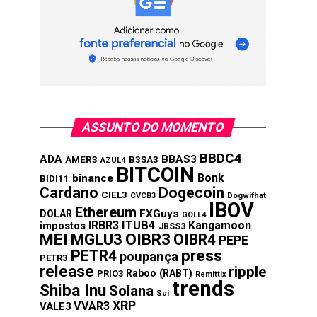
ASSUNTO DO MOMENTO
BBDC4
ADA
BBAS3
AMER3
B3SA3
AZUL4
BITCOIN
Bonk
binance
BIDI11
Cardano
Dogecoin
CIEL3
CVCB3
Dogwifhat
IBOV
Ethereum
FXGuys
DOLAR
GOLL4
IRBR3
ITUB4
Kangamoon
impostos
JBSS3
MEI
MGLU3
OIBR3
OIBR4
PEPE
press
PETR4
poupança
PETR3
release
ripple
Raboo (RABT)
PRIO3
Remittix
trends
Shiba Inu
Solana
Sui
XRP
VVAR3
VALE3