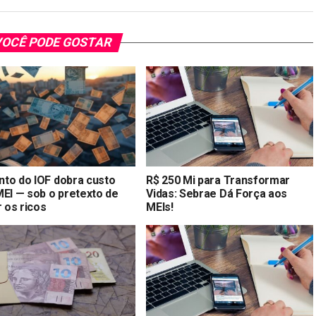
OCÊ PODE GOSTAR
to do IOF dobra custo
R$ 250 Mi para Transformar
MEI — sob o pretexto de
Vidas: Sebrae Dá Força aos
r os ricos
MEIs!