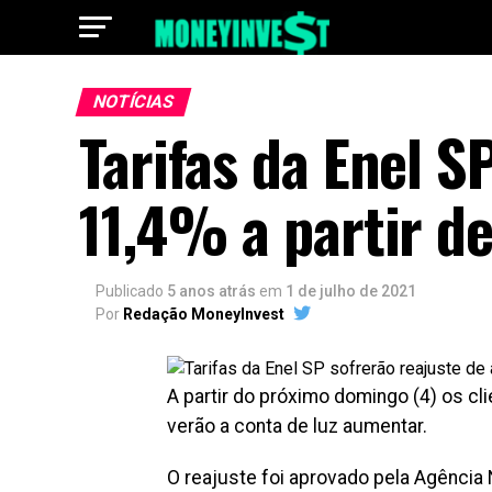
NOTÍCIAS
Tarifas da Enel S
11,4% a partir d
Publicado
5 anos atrás
em
1 de julho de 2021
Por
Redação MoneyInvest
A partir do próximo domingo (4) os cli
verão a conta de luz aumentar.
O reajuste foi aprovado pela Agência N