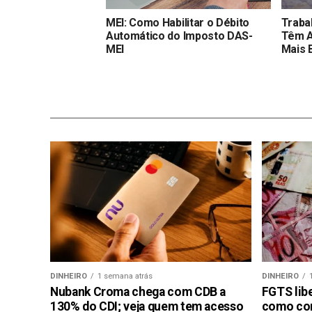
MEI: Como Habilitar o Débito
Traba
Automático do Imposto DAS-
Têm A
MEI
Mais 
DINHEIRO
1 semana atrás
DINHEIRO
Nubank Croma chega com CDB a
FGTS libe
130% do CDI; veja quem tem acesso
como con