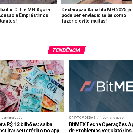
lhador CLT e MEI Agora
Declaração Anual do MEI 2025 já
cesso a Empréstimos
pode ser enviada: saiba como
Baratos!
fazer e evite multas!
TENDÊNCIA
1 semana atrás
CRIPTOMOEDAS
1 semana atrás
ra R$ 13 bilhões: saiba
BitMEX Fecha Operações A
sultar seu crédito no app
de Problemas Regulatórios