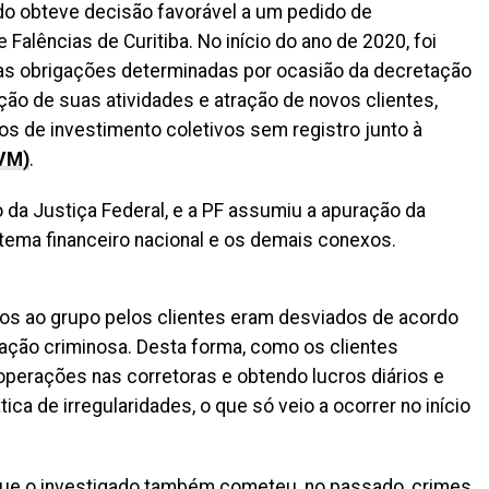
do obteve decisão favorável a um pedido de
 Falências de Curitiba. No início do ano de 2020, foi
as obrigações determinadas por ocasião da decretação
ção de suas atividades e atração de novos clientes,
os de investimento coletivos sem registro junto à
CVM)
.
da Justiça Federal, e a PF assumiu a apuração da
stema financeiro nacional e os demais conexos.
dos ao grupo pelos clientes eram desviados de acordo
zação criminosa. Desta forma, como os clientes
perações nas corretoras e obtendo lucros diários e
ica de irregularidades, o que só veio a ocorrer no início
m que o investigado também cometeu, no passado, crimes