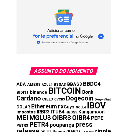
ASSUNTO DO MOMENTO
BBDC4
ADA
BBAS3
AMER3
B3SA3
AZUL4
BITCOIN
Bonk
binance
BIDI11
Cardano
Dogecoin
CIEL3
CVCB3
Dogwifhat
IBOV
Ethereum
FXGuys
DOLAR
GOLL4
IRBR3
ITUB4
Kangamoon
impostos
JBSS3
MEI
MGLU3
OIBR3
OIBR4
PEPE
press
PETR4
poupança
PETR3
release
ripple
Raboo (RABT)
PRIO3