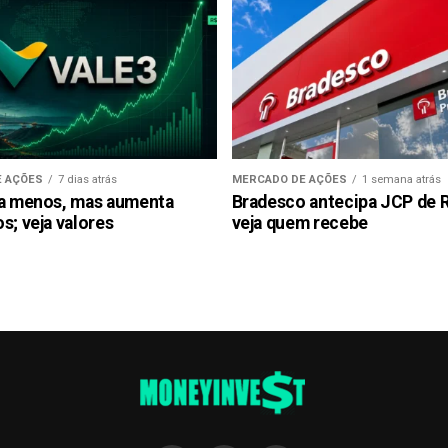
 AÇÕES
7 dias atrás
MERCADO DE AÇÕES
1 semana atrás
ra menos, mas aumenta
Bradesco antecipa JCP de R$
s; veja valores
veja quem recebe