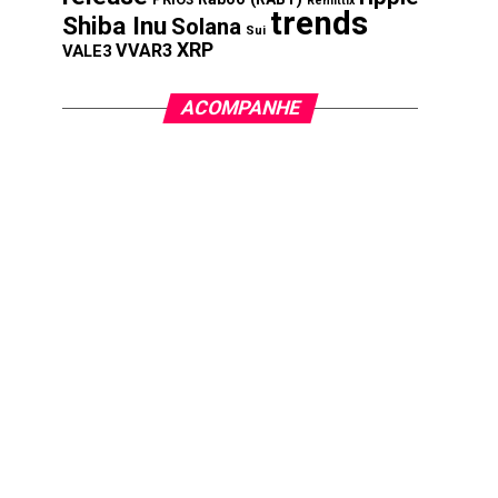
Remittix
trends
Shiba Inu
Solana
Sui
XRP
VVAR3
VALE3
ACOMPANHE