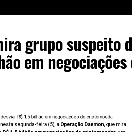
ira grupo suspeito 
ilhão em negociações
 nesta segunda-feira (5), a
Operação Daemon
, que mira