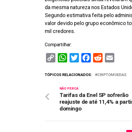
da mesma natureza nos Estados Unido
Segundo estimativa feita pelo adminis
valor devido pelo grupo econômico tota
mil credores.
Compartilhar:
Copy
WhatsApp
Twitter
Facebook
Reddit
Ema
Link
TÓPICOS RELACIONADOS:
CRIPTOMOEDAS
NÃO PERCA:
Tarifas da Enel SP sofrerão
reajuste de até 11,4% a parti
domingo