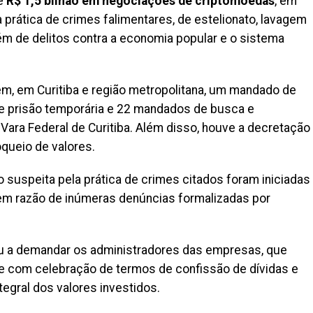
de
R$ 1,5 bilhão em negociações de criptomoedas
, em
 a prática de crimes falimentares, de estelionato, lavagem
lém de delitos contra a economia popular e o sistema
em, em Curitiba e região metropolitana, um mandado de
de prisão temporária e 22 mandados de busca e
Vara Federal de Curitiba. Além disso, houve a decretação
oqueio de valores.
 suspeita pela prática de crimes citados foram iniciadas
, em razão de inúmeras denúncias formalizadas por
u a demandar os administradores das empresas, que
e com celebração de termos de confissão de dívidas e
tegral dos valores investidos.