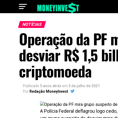
NOTÍCIAS
Operação da PF m
desviar R$ 1,5 b
criptomoeda
Publicado
5 anos atrás
em
5 de julho de 2021
Por
Redação MoneyInvest
A Polícia Federal deflagrou logo cedo,