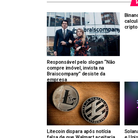
V
Binan
calcu
cript
Responsável pelo slogan “Não
compre imóvel, invista na
Braiscompany” desiste da
empresa
Litecoin dispara após notícia
Solan
falsa de que Walmart aceitaria
e Uni