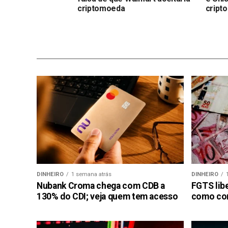
criptomoeda
cript
DINHEIRO
1 semana atrás
DINHEIRO
Nubank Croma chega com CDB a
FGTS libe
130% do CDI; veja quem tem acesso
como con