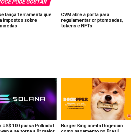
OCÊ PODE GOSTAR
ce lança ferramenta que
CVM abre a porta para
la impostos sobre
regulamentar criptomoedas,
omoedas
tokens e NFTs
a US$ 100 passa Polkadot
Burger King aceita Dogecoin
swap e se torna a 8ª maior
como pagamento no Brasil