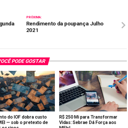
PRÓXIMA:
egunda
Rendimento da poupança Julho
2021
OCÊ PODE GOSTAR
to do IOF dobra custo
R$ 250 Mi para Transformar
MEI — sob o pretexto de
Vidas: Sebrae Dá Força aos
r os ricos
MEIs!