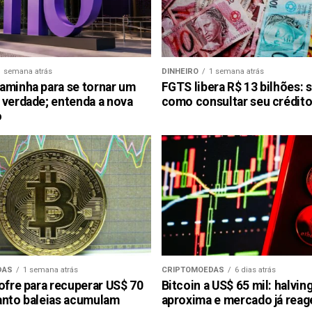
1 semana atrás
DINHEIRO
1 semana atrás
aminha para se tornar um
FGTS libera R$ 13 bilhões: 
 verdade; entenda a nova
como consultar seu crédito
o
DAS
1 semana atrás
CRIPTOMOEDAS
6 dias atrás
ofre para recuperar US$ 70
Bitcoin a US$ 65 mil: halvin
anto baleias acumulam
aproxima e mercado já reag