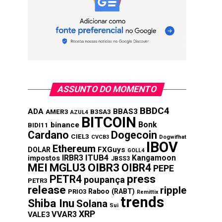
ASSUNTO DO MOMENTO
BBDC4
ADA
BBAS3
AMER3
B3SA3
AZUL4
BITCOIN
Bonk
binance
BIDI11
Cardano
Dogecoin
CIEL3
CVCB3
Dogwifhat
IBOV
Ethereum
FXGuys
DOLAR
GOLL4
IRBR3
ITUB4
Kangamoon
impostos
JBSS3
MEI
MGLU3
OIBR3
OIBR4
PEPE
press
PETR4
poupança
PETR3
release
ripple
Raboo (RABT)
PRIO3
Remittix
trends
Shiba Inu
Solana
Sui
XRP
VVAR3
VALE3