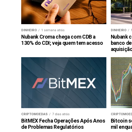
DINHEIRO
1 semana atrás
DINHEIRO
Nubank Croma chega com CDB a
Nubank c
130% do CDI; veja quem tem acesso
banco de
aquisiçã
CRIPTOMOEDAS
7 dias atrás
CRIPTOMOE
BitMEX Fecha Operações Após Anos
Bitcoin s
de Problemas Regulatórios
mil enqu