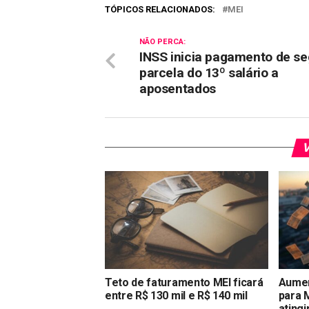
TÓPICOS RELACIONADOS:
MEI
NÃO PERCA:
INSS inicia pagamento de s
parcela do 13º salário a
aposentados
V
Teto de faturamento MEI ficará
Aumen
entre R$ 130 mil e R$ 140 mil
para 
atingi