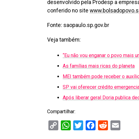
desenvolvido pela Prodesp a empresa
conferido no site
www.bolsadopovo.sp
Fonte: saopaulo.sp.gov.br
Veja também:
“Eu não vou enganar o povo mais um
As famílias mais ricas do planeta
MEI também pode receber o auxíli
SP vai oferecer crédito emergencia
Após liberar geral Doria publica 
Compartilhar:
Copy
WhatsApp
Twitter
Facebook
Reddit
Ema
Link