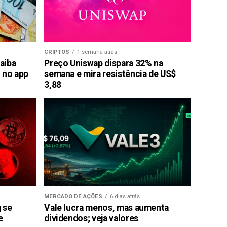
CRIPTOS
1 semana atrás
saiba
Preço Uniswap dispara 32% na
 no app
semana e mira resistência de US$
3,88
MERCADO DE AÇÕES
6 dias atrás
g se
Vale lucra menos, mas aumenta
e
dividendos; veja valores