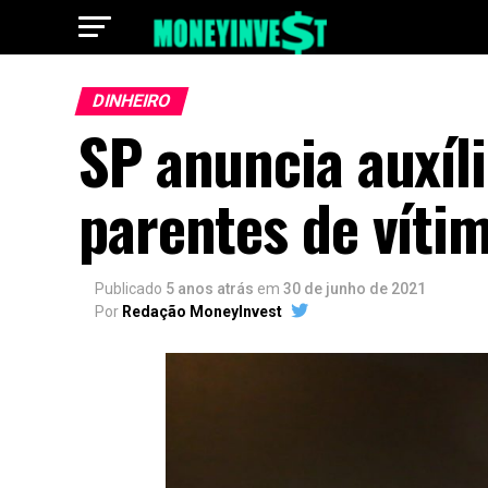
DINHEIRO
SP anuncia auxíl
parentes de víti
Publicado
5 anos atrás
em
30 de junho de 2021
Por
Redação MoneyInvest