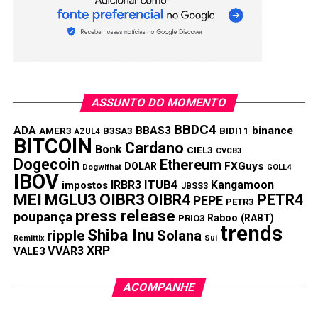
ASSUNTO DO MOMENTO
BBDC4
ADA
BBAS3
binance
AMER3
B3SA3
BIDI11
AZUL4
BITCOIN
Cardano
Bonk
CIEL3
CVCB3
Dogecoin
Ethereum
FXGuys
DOLAR
Dogwifhat
GOLL4
IBOV
IRBR3
ITUB4
Kangamoon
impostos
JBSS3
MEI
MGLU3
OIBR3
OIBR4
PETR4
PEPE
PETR3
press release
poupança
Raboo (RABT)
PRIO3
trends
Shiba Inu
ripple
Solana
Remittix
Sui
XRP
VVAR3
VALE3
ACOMPANHE