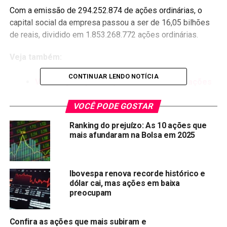
Com a emissão de 294.252.874 de ações ordinárias, o
capital social da empresa passou a ser de 16,05 bilhões
de reais, dividido em 1.853.268.772 ações ordinárias.
Veja também:
CONTINUAR LENDO NOTÍCIA
Via Varejo capta R$4,45 bi em oferta de ações
com oferta de 15 reais por ação
VOCÊ PODE GOSTAR
Ações: As maiores altas do Ibovespa desta
segunda-feira (20)
Ranking do prejuízo: As 10 ações que
mais afundaram na Bolsa em 2025
Banco Inter vai pagar juros sobre capital no
valor de R$ 16 milhões
IRB Brasil RE aprova aumento de capital privado
Ibovespa renova recorde histórico e
a R$6,93 por ação
dólar cai, mas ações em baixa
preocupam
A operação consistiu na distribuição inicial de 235.000.000
novas ações, que foi acrescida em 59.252.874 ações para
Confira as ações que mais subiram e
atender a excesso de demanda constatado no momento