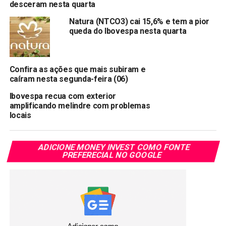
desceram nesta quarta
em que foi fixado o preço.
Natura (NTCO3) cai 15,6% e tem a pior
queda do Ibovespa nesta quarta
Além de pagamento de outorgas, a
Rumo
disse que usará
os recursos para executar diversos projetos estratégicos
que foram impulsionados pela recente renovação
Confira as ações que mais subiram e
antecipada da concessão da Rumo Malha Paulista S.A.
caíram nesta segunda-feira (06)
Compartilhar:
Ibovespa recua com exterior
amplificando melindre com problemas
Copy
WhatsApp
Twitter
Facebook
Reddit
Email
locais
Link
TÓPICOS RELACIONADOS:
RAIL3
ADICIONE MONEY INVEST COMO FONTE
PREFERECIAL NO GOOGLE
PRÓXIMA:
Banco central forma grupo de trabalho para estudar
moedas digitais
NÃO PERCA:
Petrobras novamente eleva diesel em 5% e gasolina
em 6% a partir de sexta-feira