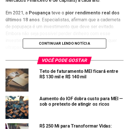
Mercados Financeiro e de Capitais) a cada ano.
Em 2021, a
Poupança
teve o
pior rendimento real dos
últimos 18 anos
. Especialistas, afirmam que a caderneta
de popupaça é um investimento que deve ser evitado.
Embora não seja possível perder dinheiro com esse
investimento, os rendimentos da poupança nem sequer
CONTINUAR LENDO NOTÍCIA
ultrapassar a taxa de inflação.
A
remuneração dos depósitos de poupança
é
VOCÊ PODE GOSTAR
calculada sobre o menor saldo de cada período de
Teto de faturamento MEI ficará entre
rendimento. O período de rendimento é o mês corrido, a
R$ 130 mil e R$ 140 mil
partir da data de aniversário da conta de depósito de
poupança, para os depósitos de pessoas físicas e de
entidades sem fins lucrativos.
Aumento do IOF dobra custo para MEI —
sob o pretexto de atingir os ricos
Quando a taxa de juro básica da economia
SELIC
, chegar
abaixo dos 8,5% ao ano, a Poupança deixa de remunerar o
investidor com 0,5% mais TR ao mês, para 70% da taxa
R$ 250 Mi para Transformar Vidas:
SELIC.