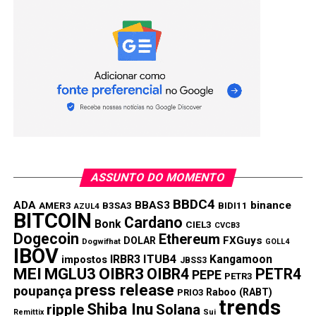
NÃO PERCA:
Rendimento da poupança Julho 2021
ASSUNTO DO MOMENTO
BBDC4
ADA
BBAS3
binance
AMER3
B3SA3
BIDI11
AZUL4
BITCOIN
Cardano
Bonk
CIEL3
CVCB3
Dogecoin
Ethereum
FXGuys
DOLAR
Dogwifhat
GOLL4
IBOV
IRBR3
ITUB4
Kangamoon
impostos
JBSS3
MEI
MGLU3
OIBR3
OIBR4
PETR4
PEPE
PETR3
press release
poupança
Raboo (RABT)
PRIO3
trends
Shiba Inu
ripple
Solana
Remittix
Sui