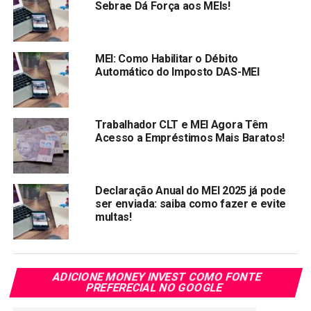
Sebrae Dá Força aos MEIs!
Saiba a rentabilidade hoje
MEI: Como Habilitar o Débito
O
rendimento da poupança
para o mês atual
ficou
Automático do Imposto DAS-MEI
em
0,2446
ao mês para depósitos feitos a partir de
04.05.2012.
Trabalhador CLT e MEI Agora Têm
Acesso a Empréstimos Mais Baratos!
Compartilhar:
Declaração Anual do MEI 2025 já pode
Copy
WhatsApp
Twitter
Facebook
Reddit
Email
ser enviada: saiba como fazer e evite
multas!
Link
TÓPICOS RELACIONADOS:
MEI
PRÓXIMA:
ADICIONE MONEY INVEST COMO FONTE
Governo prorroga auxílio emergencial por mais três
PREFERECIAL NO GOOGLE
meses