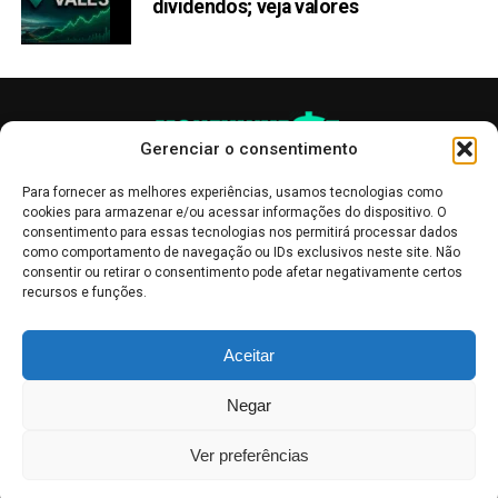
dividendos; veja valores
Gerenciar o consentimento
Para fornecer as melhores experiências, usamos tecnologias como
cookies para armazenar e/ou acessar informações do dispositivo. O
consentimento para essas tecnologias nos permitirá processar dados
como comportamento de navegação ou IDs exclusivos neste site. Não
consentir ou retirar o consentimento pode afetar negativamente certos
recursos e funções.
As publicações no site Money Invest têm um caráter meramente
Aceitar
informativo, servindo como boletins de divulgação, e não devem ser
interpretadas como recomendações de investimento.
Leia mais
Negar
Mercado de Criptomoedas,
Bolsa de Valores
.
Money Invest
: O futuro
do
dinheiro
.
Ver preferências
2018 - 2026 -
Money Invest
- Todos os direitos reservados