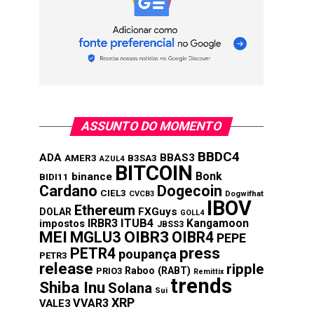
ASSUNTO DO MOMENTO
BBDC4
ADA
BBAS3
AMER3
B3SA3
AZUL4
BITCOIN
Bonk
binance
BIDI11
Cardano
Dogecoin
CIEL3
CVCB3
Dogwifhat
IBOV
Ethereum
FXGuys
DOLAR
GOLL4
IRBR3
ITUB4
Kangamoon
impostos
JBSS3
MEI
MGLU3
OIBR3
OIBR4
PEPE
press
PETR4
poupança
PETR3
release
ripple
Raboo (RABT)
PRIO3
Remittix
trends
Shiba Inu
Solana
Sui
XRP
VVAR3
VALE3