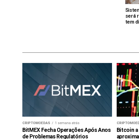
Siste
será 
tem d
CRIPTOMOEDAS
1 semana atrás
CRIPTOMOE
BitMEX Fecha Operações Após Anos
Bitcoin a
de Problemas Regulatórios
aproxima