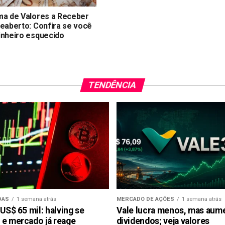
ma de Valores a Receber
reaberto: Confira se você
inheiro esquecido
TENDÊNCIA
DAS
1 semana atrás
MERCADO DE AÇÕES
1 semana atrás
 US$ 65 mil: halving se
Vale lucra menos, mas aum
 e mercado já reage
dividendos; veja valores