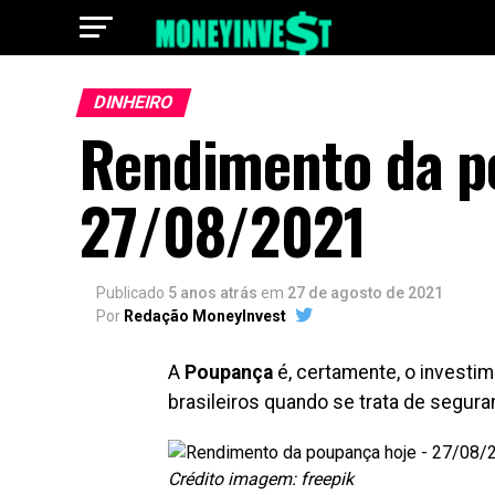
DINHEIRO
Rendimento da p
27/08/2021
Publicado
5 anos atrás
em
27 de agosto de 2021
Por
Redação MoneyInvest
A
Poupança
é, certamente, o investim
brasileiros quando se trata de segura
Crédito imagem: freepik