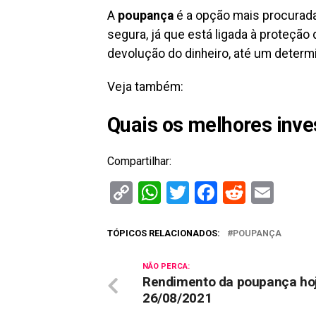
A
poupança
é a opção mais procurada
segura, já que está ligada à proteção
devolução do dinheiro, até um determi
Veja também:
Quais os melhores inve
Compartilhar:
Copy
WhatsApp
Twitter
Facebook
Reddit
Ema
Link
TÓPICOS RELACIONADOS:
POUPANÇA
NÃO PERCA:
Rendimento da poupança ho
26/08/2021