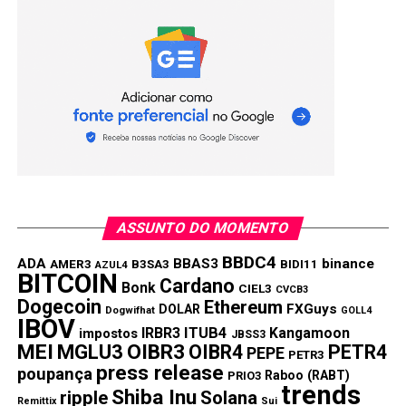
ASSUNTO DO MOMENTO
BBDC4
ADA
BBAS3
binance
AMER3
B3SA3
BIDI11
AZUL4
BITCOIN
Cardano
Bonk
CIEL3
CVCB3
Dogecoin
Ethereum
FXGuys
DOLAR
Dogwifhat
GOLL4
IBOV
IRBR3
ITUB4
Kangamoon
impostos
JBSS3
MEI
MGLU3
OIBR3
OIBR4
PETR4
PEPE
PETR3
press release
poupança
Raboo (RABT)
PRIO3
trends
Shiba Inu
ripple
Solana
Remittix
Sui