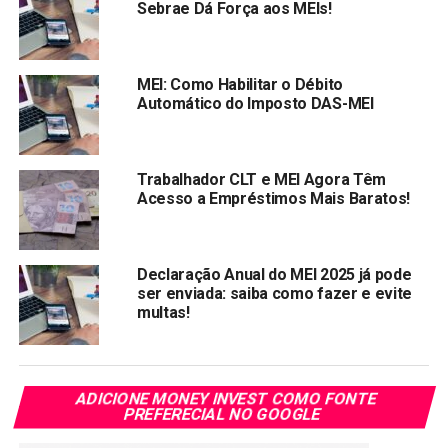
Sebrae Dá Força aos MEIs!
Compartilhar:
MEI: Como Habilitar o Débito
Automático do Imposto DAS-MEI
Copy
WhatsApp
Twitter
Facebook
Reddit
Email
Link
Trabalhador CLT e MEI Agora Têm
TÓPICOS RELACIONADOS:
MEI
POUPANÇA
Acesso a Empréstimos Mais Baratos!
PRÓXIMA:
Rendimento da poupança hoje, 21/07/2021
NÃO PERCA:
Declaração Anual do MEI 2025 já pode
Quais os melhores investimentos para sair da
ser enviada: saiba como fazer e evite
poupança
multas!
ADICIONE MONEY INVEST COMO FONTE
PREFERECIAL NO GOOGLE