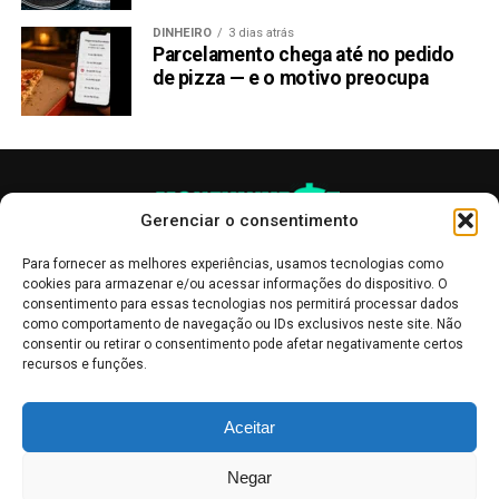
DINHEIRO
3 dias atrás
Parcelamento chega até no pedido
de pizza — e o motivo preocupa
Gerenciar o consentimento
Para fornecer as melhores experiências, usamos tecnologias como
cookies para armazenar e/ou acessar informações do dispositivo. O
consentimento para essas tecnologias nos permitirá processar dados
como comportamento de navegação ou IDs exclusivos neste site. Não
consentir ou retirar o consentimento pode afetar negativamente certos
recursos e funções.
As publicações no site Money Invest têm um caráter meramente
Aceitar
informativo, servindo como boletins de divulgação, e não devem ser
interpretadas como recomendações de investimento.
Leia mais
Negar
Mercado de Criptomoedas,
Bolsa de Valores
.
Money Invest
: O futuro