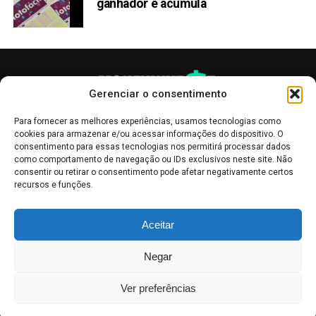
ganhador e acumula
Gerenciar o consentimento
Para fornecer as melhores experiências, usamos tecnologias como
cookies para armazenar e/ou acessar informações do dispositivo. O
consentimento para essas tecnologias nos permitirá processar dados
como comportamento de navegação ou IDs exclusivos neste site. Não
consentir ou retirar o consentimento pode afetar negativamente certos
recursos e funções.
As publicações no site Money Invest têm um caráter meramente
Aceitar
informativo, servindo como boletins de divulgação, e não devem ser
interpretadas como recomendações de investimento.
Leia mais
Negar
Mercado de Criptomoedas,
Bolsa de Valores
.
Money Invest
: O futuro
do
dinheiro
.
Ver preferências
2018 - 2026 -
Money Invest
- Todos os direitos reservados