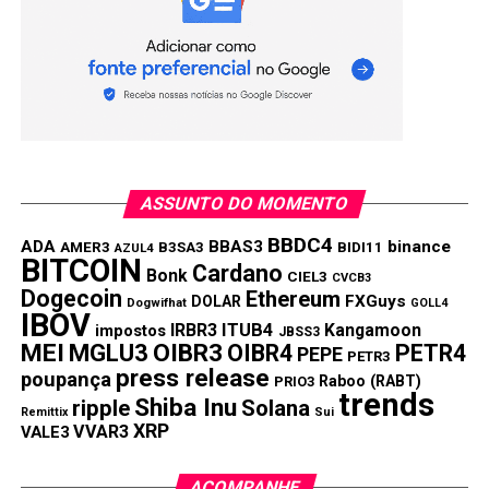
ASSUNTO DO MOMENTO
BBDC4
ADA
BBAS3
binance
AMER3
B3SA3
BIDI11
AZUL4
BITCOIN
Cardano
Bonk
CIEL3
CVCB3
Dogecoin
Ethereum
FXGuys
DOLAR
Dogwifhat
GOLL4
IBOV
IRBR3
ITUB4
Kangamoon
impostos
JBSS3
MEI
MGLU3
OIBR3
OIBR4
PETR4
PEPE
PETR3
press release
poupança
Raboo (RABT)
PRIO3
trends
Shiba Inu
ripple
Solana
Remittix
Sui
XRP
VVAR3
VALE3
ACOMPANHE