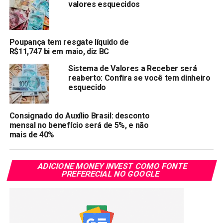
Compartilhar:
valores esquecidos
Copy
WhatsApp
Twitter
Facebook
Reddit
Email
Link
Poupança tem resgate líquido de
R$11,747 bi em maio, diz BC
TÓPICOS RELACIONADOS:
POUPANÇA
Sistema de Valores a Receber será
PRÓXIMA:
reaberto: Confira se você tem dinheiro
Rendimento da poupança hoje: 05/01/2022
esquecido
NÃO PERCA:
Rendimento da poupança hoje: 29/12/2021
Consignado do Auxílio Brasil: desconto
mensal no benefício será de 5%, e não
mais de 40%
ADICIONE MONEY INVEST COMO FONTE
PREFERECIAL NO GOOGLE