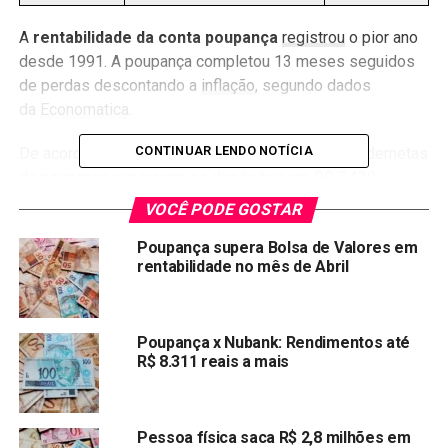
A
rentabilidade da conta poupança
registrou
o pior ano
desde 1991. A poupança completou 13 meses seguidos
de perdas descontando a
inflação
, segundo dados
da
Economatica
.
CONTINUAR LENDO NOTÍCIA
De acordo com o Banco central, os saques nas cadernetas
de poupança superaram os depósitos em R$ 7,430
bilhões em outubro deste ano.
VOCÊ PODE GOSTAR
Como calcular o rendimento
Poupança supera Bolsa de Valores em
rentabilidade no mês de Abril
da poupança?
O copom subiu a
Selic
para 9,25% ao ano, na tentativa de
Poupança x Nubank: Rendimentos até
conter alta da inflação. Agora, a poupança começa a ganhar
R$ 8.311 reais a mais
atratividade, mesmo assim, o rendimento da poupança
ainda perde para inflação.
Pessoa física saca R$ 2,8 milhões em