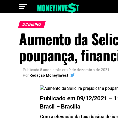
DINHEIRO
Aumento da Selic 
poupança, financ
Publicado
5 anos atrás
em
9 de dezembro de 2021
Por
Redação MoneyInvest
Publicado em 09/12/2021 – 11:
Brasil – Brasília
C
om a elevação da taxa básica de ju