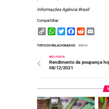
Informações Agência Brasil
Compartilhar:
Copy
WhatsApp
Twitter
Facebook
Reddit
Ema
Link
TÓPICOS RELACIONADOS:
IBOV
NÃO PERCA:
Rendimento da poupança hoj
08/12/2021
V