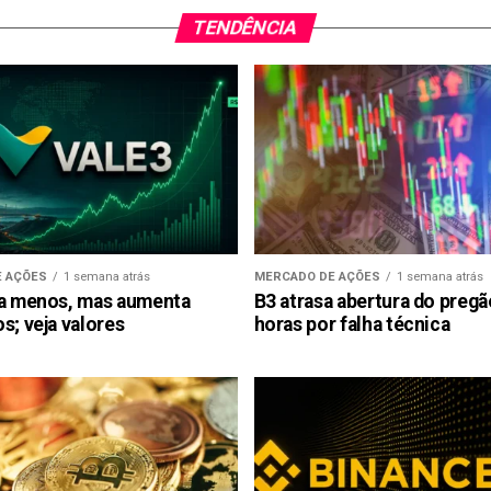
TENDÊNCIA
 AÇÕES
1 semana atrás
MERCADO DE AÇÕES
1 semana atrás
ra menos, mas aumenta
B3 atrasa abertura do preg
s; veja valores
horas por falha técnica