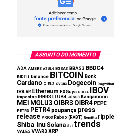
ASSUNTO DO MOMENTO
BBDC4
ADA
BBAS3
AMER3
B3SA3
AZUL4
BITCOIN
Bonk
binance
BIDI11
Cardano
Dogecoin
CIEL3
CVCB3
Dogwifhat
IBOV
Ethereum
FXGuys
DOLAR
GOLL4
IRBR3
ITUB4
Kangamoon
impostos
JBSS3
MEI
MGLU3
OIBR3
OIBR4
PEPE
press
PETR4
poupança
PETR3
release
ripple
Raboo (RABT)
PRIO3
Remittix
trends
Shiba Inu
Solana
Sui
XRP
VVAR3
VALE3