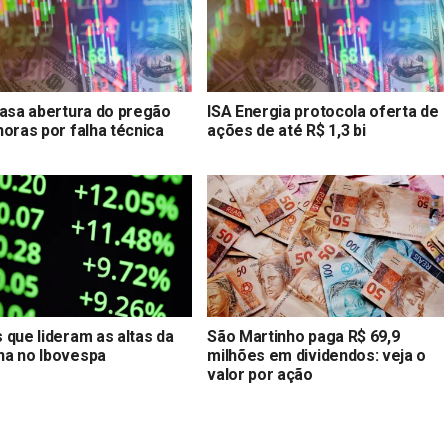
rasa abertura do pregão
ISA Energia protocola oferta de
horas por falha técnica
ações de até R$ 1,3 bi
 que lideram as altas da
São Martinho paga R$ 69,9
a no Ibovespa
milhões em dividendos: veja o
valor por ação