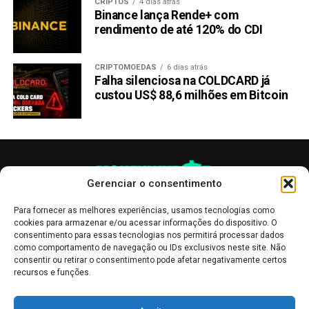
decisões informadas sobre quando comprar ou vender o
CRIPTOS
4 dias atrás
Binance lança Rende+ com
Nucoin.
rendimento de até 120% do CDI
Riscos e considerações ao
CRIPTOMOEDAS
6 dias atrás
investir no Nubank Nucoin
Falha silenciosa na COLDCARD já
custou US$ 88,6 milhões em Bitcoin
Embora o Nubank Nucoin tenha um potencial promissor, é
importante estar ciente dos riscos e considerações
envolvidos ao investir em criptomoedas. Primeiro, as
criptomoedas são altamente voláteis e podem
experimentar flutuações significativas de valor em curtos
Gerenciar o consentimento
períodos de tempo. Além disso, o mercado de
criptomoedas ainda é relativamente novo e pode ser
Para fornecer as melhores experiências, usamos tecnologias como
cookies para armazenar e/ou acessar informações do dispositivo. O
suscetível a manipulações e fraudes. É essencial realizar
consentimento para essas tecnologias nos permitirá processar dados
uma pesquisa completa, diversificar seu portfólio de
como comportamento de navegação ou IDs exclusivos neste site. Não
investimentos e estar preparado para a possibilidade de
consentir ou retirar o consentimento pode afetar negativamente certos
recursos e funções.
perdas ao investir no Nubank Nucoin.
As publicações no site Money Invest têm um caráter meramente