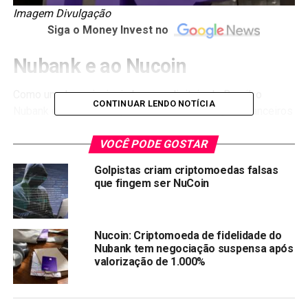
Imagem Divulgação
Siga o Money Invest no
Nubank e ao Nucoin
Como um dos
principais bancos digitais
do Brasil, o
CONTINUAR LENDO NOTÍCIA
Nubank ganhou destaque ao oferecer serviços financeiros
inovadores e desburocratizados. Com seu aplicativo user-
friendly e cartão de crédito sem anuidade, o Nubank
VOCÊ PODE GOSTAR
conquistou milhões de clientes satisfeitos em todo o
Golpistas criam criptomoedas falsas
país. Recentemente, o Nubank lançou a criptomoeda
que fingem ser NuCoin
Nucoin
, que tem despertado interesse. Neste artigo,
veremos o valor atual de 1 Nucoin do Nubank e as
curiosidades da criptomoeda do maior banco digital do
Nucoin: Criptomoeda de fidelidade do
Brasil.
Nubank tem negociação suspensa após
valorização de 1.000%
O que é o Nubank Nucoin?
O Nubank Nucoin é uma criptomoeda lançada pelo Nubank