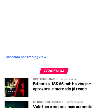
Nucoin.
Desempenho histórico do
Nubank Nucoin
Embora o Nucoin seja uma criptomoeda relativamente
nova, seu desempenho histórico tem sido promissor.
Desde o seu lançamento, o valor do Nucoin tem
apresentado um crescimento constante, refletindo o
Fornecido por TradingView
interesse crescente dos investidores. É importante notar,
no entanto, que o desempenho passado não garante o
TENDÊNCIA
desempenho futuro, e investir em criptomoedas sempre
envolve riscos.
CRIPTOMOEDAS
1 semana atrás
Bitcoin a US$ 65 mil: halving se
Compreendendo o potencial do
aproxima e mercado já reage
Nubank Nucoin
MERCADO DE AÇÕES
1 semana atrás
Vale lucra menos, mas aumenta