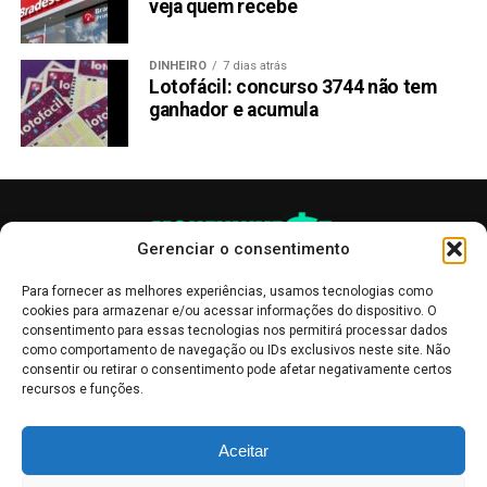
veja quem recebe
DINHEIRO
7 dias atrás
Lotofácil: concurso 3744 não tem
ganhador e acumula
Gerenciar o consentimento
Para fornecer as melhores experiências, usamos tecnologias como
cookies para armazenar e/ou acessar informações do dispositivo. O
consentimento para essas tecnologias nos permitirá processar dados
como comportamento de navegação ou IDs exclusivos neste site. Não
consentir ou retirar o consentimento pode afetar negativamente certos
recursos e funções.
As publicações no site Money Invest têm um caráter meramente
Aceitar
informativo, servindo como boletins de divulgação, e não devem ser
interpretadas como recomendações de investimento.
Leia mais