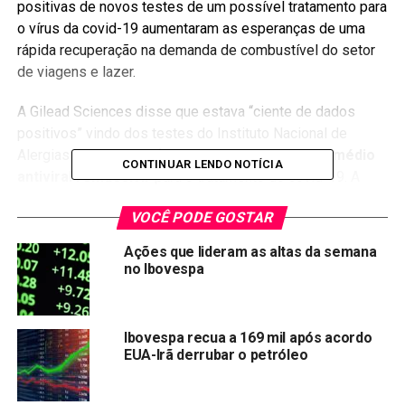
positivas de novos testes de um possível tratamento para
o vírus da covid-19 aumentaram as esperanças de uma
rápida recuperação na demanda de combustível do setor
de viagens e lazer.
A Gilead Sciences disse que estava “ciente de dados
positivos” vindo dos testes do Instituto Nacional de
Alergias e Doenças Infecciosas do uso de seu
remédio
CONTINUAR LENDO NOTÍCIA
antiviral remdesivir
para o tratamento do
covid-19
. A
empresa disse que os resultados mostraram que a droga
VOCÊ PODE GOSTAR
beneficiou os pacientes que a tomaram em um estágio
inicial da doença, embora os pacientes em estágio mais
Ações que lideram as altas da semana
avançado tenham respondido menos.
no Ibovespa
Além disso, um aumento menor do que o esperado nos
estoques de petróleo nos EUA tirou um pouco da pressão
Ibovespa recua a 169 mil após acordo
sobre os contratos futuros de um mês, que estavam
EUA-Irã derrubar o petróleo
sendo vendidos por causa de um espaço de
armazenamento cada vez menor para o petróleo.