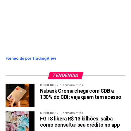
Compartilhar:
Copy
WhatsApp
Twitter
Facebook
Reddit
Email
Link
TÓPICOS RELACIONADOS:
PETR4
PRIO3
PRÓXIMA:
Magazine luiza ações sobem em dia de incertezas
Fornecido por TradingView
NÃO PERCA:
Ação da Via varejo sobe mais de 30% em apenas dois
TENDÊNCIA
dias
DINHEIRO
1 semana atrás
Nubank Croma chega com CDB a
130% do CDI; veja quem tem acesso
DINHEIRO
1 semana atrás
FGTS libera R$ 13 bilhões: saiba
como consultar seu crédito no app