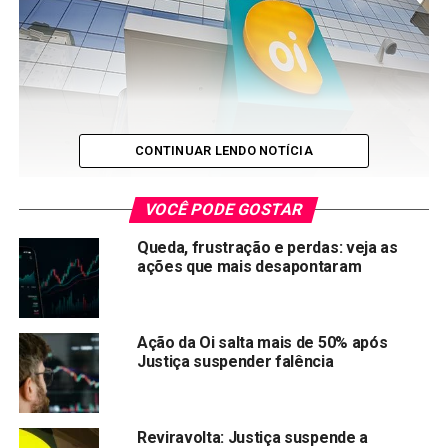
CONTINUAR LENDO NOTÍCIA
VOCÊ PODE GOSTAR
SEDE DA OPERADORA DE TELEFONIA OI NO RIO DE
Queda, frustração e perdas: veja as
A
JANEIRO (FOTO: DIVULGAÇÃO)
ações que mais desapontaram
Oi
(OIBR3) passou a ter esse nome depois
que a Telemar comprou a Brasil Telecom, de
Daniel Dantas. Ainda com o antigo nome, a
Ação da Oi salta mais de 50% após
Telemar resolveu, ser sócia de
Fábio Luiz da
Justiça suspender falência
Silva, o Lulinha,
na Gamecorp.
Na Época, Lula com alto índice de popularidade usou sua
Reviravolta: Justiça suspende a