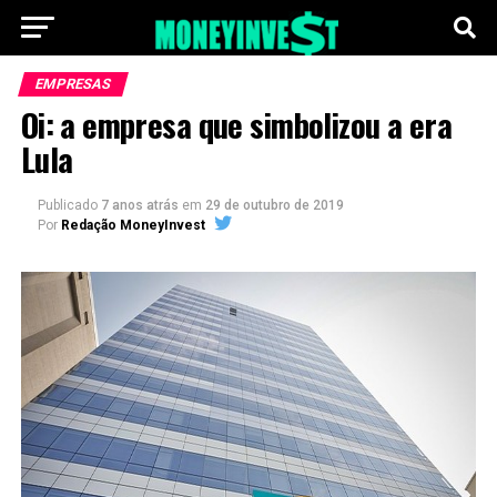
EMPRESAS
Oi: a empresa que simbolizou a era
Lula
Publicado
7 anos atrás
em
29 de outubro de 2019
Por
Redação MoneyInvest