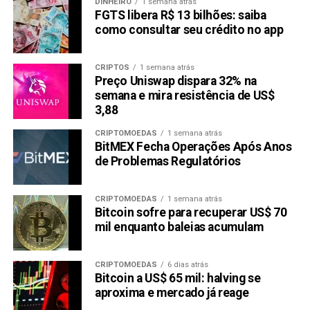
sem internet ou telefone.
DINHEIRO
1 semana atrás
FGTS libera R$ 13 bilhões: saiba
como consultar seu crédito no app
VEJA TAMBÉM
:
INTERESSES DE RIVAIS MOSTRA A
FORÇA QUE A OI TEM
CRIPTOS
1 semana atrás
Compartilhar:
Preço Uniswap dispara 32% na
semana e mira resistência de US$
Copy
WhatsApp
Twitter
Facebook
Reddit
Email
3,88
Link
CRIPTOMOEDAS
1 semana atrás
BitMEX Fecha Operações Após Anos
TÓPICOS RELACIONADOS:
OIBR3
OIBR4
de Problemas Regulatórios
PRÓXIMA:
Magazine Luiza, lucra R$ 136 mi e segue para ser
CRIPTOMOEDAS
1 semana atrás
Amazon Brasileira
Bitcoin sofre para recuperar US$ 70
mil enquanto baleias acumulam
NÃO PERCA:
Klabin tem queda após registrar lucro de R$ 207
milhões
CRIPTOMOEDAS
6 dias atrás
Bitcoin a US$ 65 mil: halving se
aproxima e mercado já reage