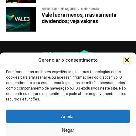
MERCADO DE AÇÕES
6 dias atrás
Vale lucra menos, mas aumenta
dividendos; veja valores
Gerenciar o consentimento
Para fornecer as melhores experiências, usamos tecnologias como
cookies para armazenar e/ou acessar informações do dispositivo. O
consentimento para essas tecnologias nos permitirá processar dados
como comportamento de navegação ou IDs exclusivos neste site. Não
consentir ou retirar o consentimento pode afetar negativamente certos
recursos e funções.
As publicações no site Money Invest têm um caráter meramente
Aceitar
informativo, servindo como boletins de divulgação, e não devem ser
interpretadas como recomendações de investimento.
Leia mais
Negar
Mercado de Criptomoedas,
Bolsa de Valores
.
Money Invest
: O futuro