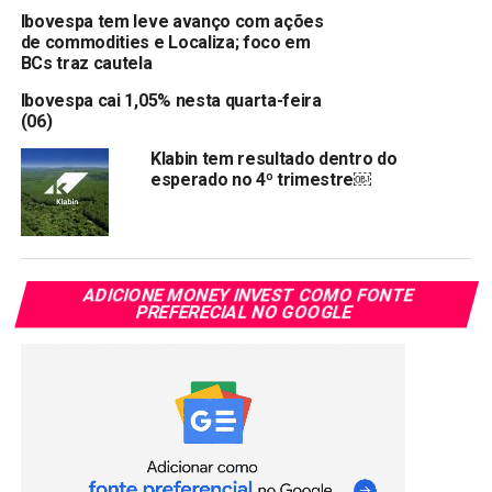
Copy
WhatsApp
Twitter
Facebook
Reddit
Email
Ibovespa tem leve avanço com ações
Link
de commodities e Localiza; foco em
BCs traz cautela
TÓPICOS RELACIONADOS:
KLBN11
Ibovespa cai 1,05% nesta quarta-feira
PRÓXIMA:
(06)
Oi: a empresa que simbolizou a era Lula
Klabin tem resultado dentro do
NÃO PERCA:
esperado no 4º trimestre￼
Interesses de rivais mostra força que a Oi tem no
mercado
ADICIONE MONEY INVEST COMO FONTE
PREFERECIAL NO GOOGLE