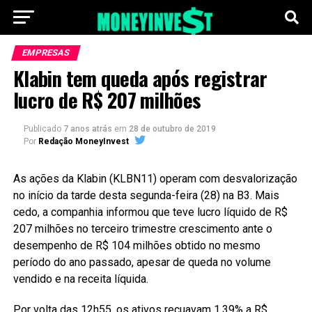
EMPRESAS
Klabin tem queda após registrar
lucro de R$ 207 milhões
Publicado
7 anos atrás
em
28 de outubro de 2019
Por
Redação MoneyInvest
As ações da Klabin (KLBN11) operam com desvalorização
no início da tarde desta segunda-feira (28) na B3. Mais
cedo, a companhia informou que teve lucro líquido de R$
207 milhões no terceiro trimestre crescimento ante o
desempenho de R$ 104 milhões obtido no mesmo
período do ano passado, apesar de queda no volume
vendido e na receita líquida.
Por volta das 12h55, os ativos recuavam 1,39% a R$