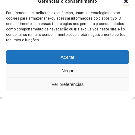
Gerenciar o consentimento
semana e mira resistência de US$
3,88
Para fornecer as melhores experiências, usamos tecnologias como
cookies para armazenar e/ou acessar informações do dispositivo. O
CRIPTOMOEDAS
7 dias atrás
consentimento para essas tecnologias nos permitirá processar dados
Bitcoin a US$ 65 mil: halving se
como comportamento de navegação ou IDs exclusivos neste site. Não
aproxima e mercado já reage
consentir ou retirar o consentimento pode afetar negativamente certos
recursos e funções.
MERCADO DE AÇÕES
7 dias atrás
Vale lucra menos, mas aumenta
Aceitar
dividendos; veja valores
Negar
MERCADO DE AÇÕES
1 semana atrás
Bradesco antecipa JCP de R$ 6,5 bi;
Ver preferências
veja quem recebe
DINHEIRO
7 dias atrás
Lotofácil: concurso 3744 não tem
ganhador e acumula