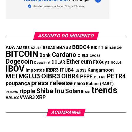
ASSUNTO DO MOMENTO
BBDC4
ADA
BBAS3
binance
AMER3
B3SA3
BIDI11
AZUL4
BITCOIN
Cardano
Bonk
CIEL3
CVCB3
Dogecoin
Ethereum
FXGuys
DOLAR
Dogwifhat
GOLL4
IBOV
IRBR3
ITUB4
Kangamoon
impostos
JBSS3
MEI
MGLU3
OIBR3
OIBR4
PETR4
PEPE
PETR3
press release
poupança
Raboo (RABT)
PRIO3
trends
Shiba Inu
ripple
Solana
Remittix
Sui
XRP
VVAR3
VALE3
ACOMPANHE