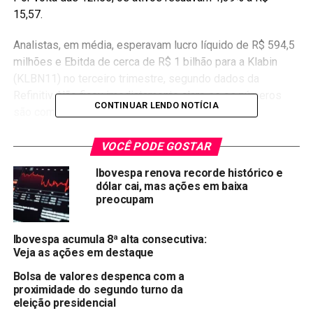
15,57.
Analistas, em média, esperavam lucro líquido de R$ 594,5
milhões e Ebitda de cerca de R$ 1 bilhão para a Klabin
(KLBN11) no terceiro trimestre, segundo dados da
Refinitiv. Não ficou imediatamente claro se os números
CONTINUAR LENDO NOTÍCIA
são comparáveis.
A Klabin (KLBN11) terminou o trimestre com uma relação
VOCÊ PODE GOSTAR
de dívida líquida sobre Ebitda de 3,4 vezes em reais ante
Ibovespa renova recorde histórico e
3 vezes no segundo trimestre e 3,4 vezes no terceiro
dólar cai, mas ações em baixa
trimestre de 2018. Em dólares, a alavancagem passou de
preocupam
3 vezes no final de setembro do ano passado para 3,1
vezes neste ano.
Ibovespa acumula 8ª alta consecutiva:
Veja as ações em destaque
Fonte:
Investing
Bolsa de valores despenca com a
Compartilhar:
proximidade do segundo turno da
eleição presidencial