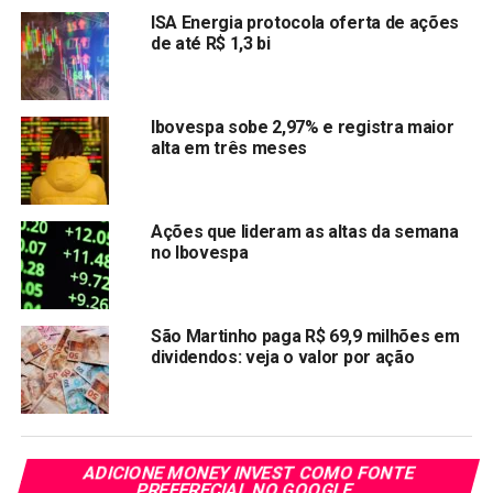
Os principais índices de ações em Wall Street operavam
ISA Energia protocola oferta de ações
de até R$ 1,3 bi
entre estabilidade a ganhos de 0,4%. Alguns balanços
trimestrais de empresas abaixo do esperado, como da
farmacêutica Pfizer, pesavam no humor dos investidores.
Os rendimentos dos títulos do Tesouro norte-americanos
Ibovespa sobe 2,97% e registra maior
alta em três meses
seguiam em foco.
Na cena local, o mercado digere produção industrial
marginalmente acima do esperado em março. A semana
Ações que lideram as altas da semana
no Ibovespa
também é carregada de resultados corporativos no Brasil.
Destaques
São Martinho paga R$ 69,9 milhões em
dividendos: veja o valor por ação
LOCALIZA ON (RENT3) subia 4%, após a
companhia de locação de veículos e gestão de
frotas divulgar aumento de 7,3% no lucro líquido no
primeiro trimestre em relação a um ano antes. O
resultado operacional medido pelo Ebtida
ADICIONE MONEY INVEST COMO FONTE
PREFERECIAL NO GOOGLE