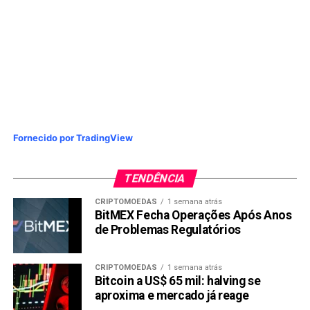
PN elevava-se 2,6%, depois de companhias aéreas
desabarem na véspera com alta do dólar ante o
real.
Informações Reuters
Compartilhar:
Copy
WhatsApp
Twitter
Facebook
Reddit
Email
Fornecido por TradingView
Link
TÓPICOS RELACIONADOS:
ABEV3
CSNA3
IBOV
JBSS3
TENDÊNCIA
KLBN11
NTCO3
RENT3
SUZB3
VALE3
CRIPTOMOEDAS
1 semana atrás
PRÓXIMA:
BitMEX Fecha Operações Após Anos
Nubank (NUBR33): ações caem 60% desde o IPO
de Problemas Regulatórios
NÃO PERCA:
Bolsa cai 10,1% em abril e tem pior mês desde
CRIPTOMOEDAS
1 semana atrás
março de 2020
Bitcoin a US$ 65 mil: halving se
aproxima e mercado já reage