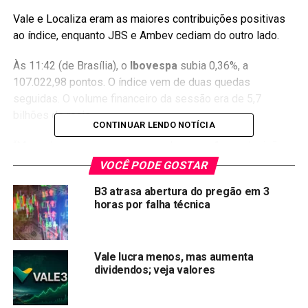
Vale e Localiza eram as maiores contribuições positivas
ao índice, enquanto JBS e Ambev cediam do outro lado.
Às 11:42 (de Brasília), o
Ibovespa
subia 0,36%, a
107.022,98 pontos. O índice vem de duas quedas
seguidas. O volume financeiro da sessão era de 5,7
bilhões de reais.
CONTINUAR LENDO NOTÍCIA
“Mercado segue em compasso de espera” para decisões
de política monetária, disse Bruna Marcelino, estrategista-
VOCÊ PODE GOSTAR
chefe da Necton Investimentos. “A alta tanto lá nos EUA
B3 atrasa abertura do pregão em 3
(em 0,5 ponto percentual) quanto no Brasil (em 1 ponto) já
horas por falha técnica
é dada pelo mercado. O que os investidores estão
aguardando são os comunicados sobre o que vem pela
frente”, completa ela.
Vale lucra menos, mas aumenta
dividendos; veja valores
As decisões serão divulgadas na quarta-feira ao fim das
respectivas reuniões de dois dias.