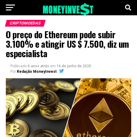
CRIPTOMOEDAS
O preço do Ethereum pode subir
3.100% e atingir US $ 7.500, diz um
especialista
Publicado
6 anos atrás
em
16 de junho de 2020
Por
Redação MoneyInvest