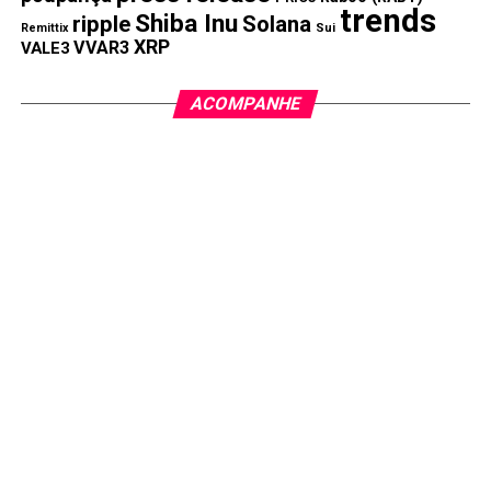
trends
Shiba Inu
ripple
Solana
Remittix
Sui
XRP
VVAR3
VALE3
ACOMPANHE