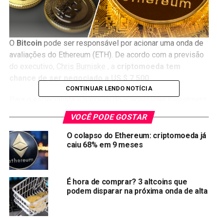
O
Bitcoin
pode ser responsável por acionar uma onda de
avaliações do Ethereum (ETH). De acordo com a previsão
do executivo,
Chris Burniske
, a
criptomoeda tem
chance de ser negociado a US $ 7.500.
CONTINUAR LENDO NOTÍCIA
Para o especialista e parceiro do PlaceHolder Investment
Fund, se o preço do Bitcoin for de US $ 50.000,
VOCÊ PODE GOSTAR
o
Ethereum valerá automaticamente US $ 7.500
O colapso do Ethereum: criptomoeda já
No entanto,
para atingir esses valores, a capitalização
caiu 68% em 9 meses
do Bitcoin deve atingir US $ 1 trilhão no mercado, o
que também levará a um aumento no preço do
Ethereum.
É hora de comprar? 3 altcoins que
podem disparar na próxima onda de alta
A previsão do especialista Chris Burniske é baseada em
uma valorização das criptomoedas BTC e ETH devido ao