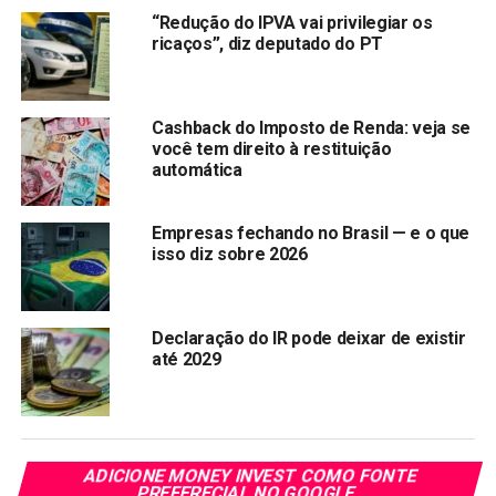
“Redução do IPVA vai privilegiar os
A r
etomada da cobrança de PIS/Cofins
sobre
ricaços”, diz deputado do PT
combustíveis, cujas alíquotas foram zeradas no governo
Bolsonaro, contribuiu para a melhoria na arrecadação. O
governo Lula parece decidido a continuar aumentando os
Cashback do Imposto de Renda: veja se
impostos para compensar a falta de cortes de gastos
você tem direito à restituição
automática
necessários.
Para equilibrar as contas públicas, a equipe econômica
Empresas fechando no Brasil — e o que
estima que será necessário aumentar a receita líquida em
isso diz sobre 2026
cerca de R$ 280 bilhões. Portanto, mais
impostos
podem
estar a caminho.
Declaração do IR pode deixar de existir
Nas redes sociais,
Fernando Haddad tem recebido
até 2029
apelidos como “Taxad” e “Zé do Taxão”
.
Compartilhar:
Copy
WhatsApp
Twitter
Facebook
Reddit
Email
ADICIONE MONEY INVEST COMO FONTE
PREFERECIAL NO GOOGLE