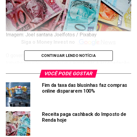
Imagem: Joel santana Joelfotos / Pixabay
Siga o Money Invest no
O governo de Luiz Inácio Lula da Silva (PT) está
CONTINUAR LENDO NOTÍCIA
trabalhando intensamente para
aumentar a arrecadação
de impostos
. A responsabilidade de implementar essas
VOCÊ PODE GOSTAR
medidas recai sobre o atual Ministro da Fazenda,
Fernando Haddad. Várias ações foram anunciadas, e a
Fim da taxa das blusinhas faz compras
online dispararem 100%
equipe econômica estima que possam gerar mais de R$
200 bilhões em receitas.
No primeiro trimestre, a arrecadação federal aumentou
Receita paga cashback do Imposto de
Renda hoje
8,4% em comparação com o mesmo período do ano
anterior. O crescimento real foi de 7,2%, o melhor
resultado para o trimestre desde 1995.