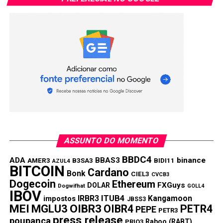
Link
TÓPICOS RELACIONADOS:
IMPOSTOS
PRÓXIMA:
Aplicativo do Bradesco enfrenta instabilidade com
serviços fora do ar
NÃO PERCA:
As 20 melhores e 20 piores cidades do Brasil
ASSUNTO DO MOMENTO
BBDC4
ADA
BBAS3
binance
AMER3
B3SA3
BIDI11
AZUL4
BITCOIN
Cardano
Bonk
CIEL3
CVCB3
Dogecoin
Ethereum
FXGuys
DOLAR
Dogwifhat
GOLL4
IBOV
IRBR3
ITUB4
Kangamoon
impostos
JBSS3
MEI
MGLU3
OIBR3
OIBR4
PETR4
PEPE
PETR3
press release
poupança
Raboo (RABT)
PRIO3