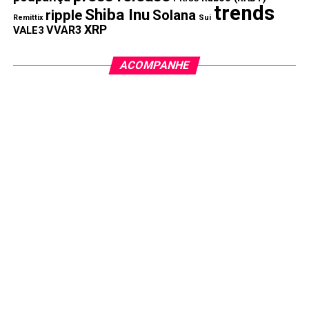
trends
Shiba Inu
ripple
Solana
Remittix
Sui
XRP
VVAR3
VALE3
ACOMPANHE