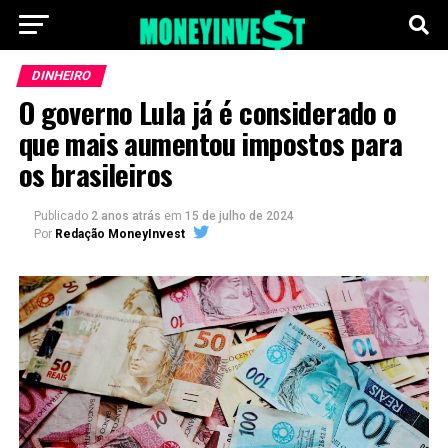
DINHEIRO
O governo Lula já é considerado o
que mais aumentou impostos para
os brasileiros
Publicado
2 anos atrás
em
15 de julho de 2024
Por
Redação MoneyInvest