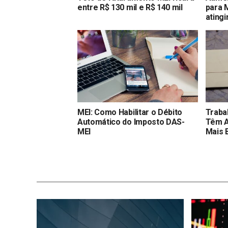
entre R$ 130 mil e R$ 140 mil
para 
atingi
MEI: Como Habilitar o Débito
Traba
Automático do Imposto DAS-
Têm A
MEI
Mais 