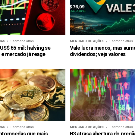
DAS
1 semana atrás
MERCADO DE AÇÕES
1 semana atrás
 US$ 65 mil: halving se
Vale lucra menos, mas aum
 e mercado já reage
dividendos; veja valores
DAS
1 semana atrás
MERCADO DE AÇÕES
1 semana atrás
iptomoedas que mais
B3 atrasa abertura do preg