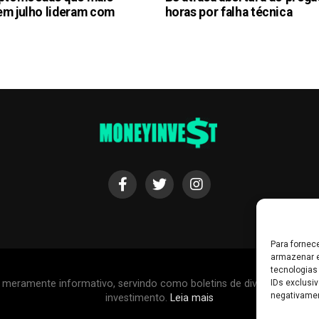
em julho lideram com
horas por falha técnica
Para fornec
armazenar e
tecnologias
r meramente informativo, servindo como boletins de divulgação, e
IDs exclusiv
negativamen
investimento.
Leia mais