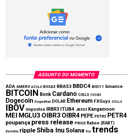
Copy
WhatsApp
Twitter
Facebook
Reddit
Email
Link
TÓPICOS RELACIONADOS:
MEI
PRÓXIMA:
MEI ficará isento no Santander e ganhará carência
em linha de capital de giro
NÃO PERCA:
MEI: Cresce número de Microempreendedores
individuais (MEIs)
ASSUNTO DO MOMENTO
BBDC4
ADA
BBAS3
binance
AMER3
B3SA3
BIDI11
AZUL4
BITCOIN
Cardano
Bonk
CIEL3
CVCB3
Dogecoin
Ethereum
FXGuys
DOLAR
Dogwifhat
GOLL4
IBOV
IRBR3
ITUB4
Kangamoon
impostos
JBSS3
MEI
MGLU3
OIBR3
OIBR4
PETR4
PEPE
PETR3
press release
poupança
Raboo (RABT)
PRIO3
trends
Shiba Inu
ripple
Solana
Remittix
Sui