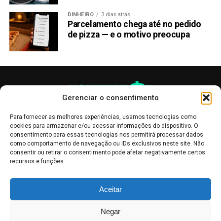
DINHEIRO
3 dias atrás
Parcelamento chega até no pedido
de pizza — e o motivo preocupa
Gerenciar o consentimento
Para fornecer as melhores experiências, usamos tecnologias como
cookies para armazenar e/ou acessar informações do dispositivo. O
consentimento para essas tecnologias nos permitirá processar dados
como comportamento de navegação ou IDs exclusivos neste site. Não
consentir ou retirar o consentimento pode afetar negativamente certos
recursos e funções.
As publicações no site Money Invest têm um caráter meramente
Aceitar
informativo, servindo como boletins de divulgação, e não devem ser
interpretadas como recomendações de investimento.
Leia mais
Negar
Mercado de Criptomoedas,
Bolsa de Valores
.
Money Invest
: O futuro