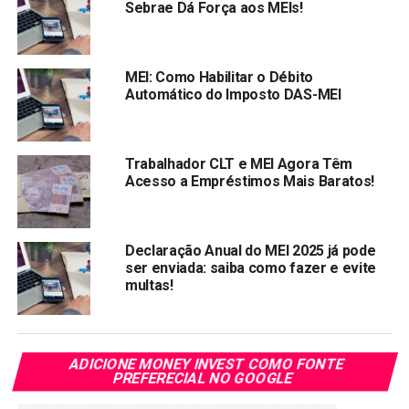
Sebrae Dá Força aos MEIs!
com vencimento para 20 de novembro de 2020; e
III– o Período de Apuração Maio de 2020, com
vencimento original em 22 de junho de 2020, fica
MEI: Como Habilitar o Débito
com vencimento para 21 de dezembro de 2020.
Automático do Imposto DAS-MEI
O período de apuração Fevereiro de 2020, com
vencimento em 20 de março de 2020, está com a data de
Trabalhador CLT e MEI Agora Têm
vencimento mantida.
Acesso a Empréstimos Mais Baratos!
Ato Declaratório Executivo da Secretaria Especial da
Receita Federal do Brasil orientará os procedimentos
Declaração Anual do MEI 2025 já pode
operacionais a serem adotados pelos contribuintes para
ser enviada: saiba como fazer e evite
cumprimento dos efeitos da Resolução.
multas!
A Resolução CGSN nº 152, de 18 de março de 2020, foi
encaminhada para publicação no Diário Ofícial da União.
ADICIONE MONEY INVEST COMO FONTE
Compartilhar:
PREFERECIAL NO GOOGLE