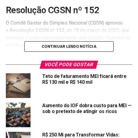
Resolução CGSN nº 152
O Comitê Gestor do Simples Nacional (CGSN) aprovou
a
Resolução CGSN nº 152
, de 18 de março de 2020, que
prorroga o prazo para pagamento dos tributos federais no
âmbito do Simples Nacional.
CONTINUAR LENDO NOTÍCIA
Com isso, os tributos federais apurados no Programa
VOCÊ PODE GOSTAR
Gerador do Documento de Arrecadação do Simples
Nacional – Declaratório (PGDAS-D) e Programa Gerador
Teto de faturamento MEI ficará entre
do DAS para o MEI (PGMEI) foram prorrogados da
R$ 130 mil e R$ 140 mil
seguinte forma:
I – o Período de Apuração Março de 2020, com
Aumento do IOF dobra custo para MEI —
vencimento original em 20 de abril de 2020, fica
sob o pretexto de atingir os ricos
com vencimento para 20 de outubro de 2020;
II – o Período de Apuração Abril de 2020, com
R$ 250 Mi para Transformar Vidas:
vencimento original em 20 de maio de 2020, fica