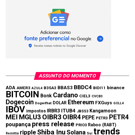
Link
TÓPICOS RELACIONADOS:
BTOW3
MGLU3
PRÓXIMA:
Interesses de rivais mostra força que a Oi tem no
mercado
NÃO PERCA:
Ambev lucra 9,7% menos no 3º tri
ASSUNTO DO MOMENTO
BBDC4
ADA
BBAS3
binance
AMER3
B3SA3
BIDI11
AZUL4
BITCOIN
Cardano
Bonk
CIEL3
CVCB3
Dogecoin
Ethereum
FXGuys
DOLAR
Dogwifhat
GOLL4
IBOV
IRBR3
ITUB4
Kangamoon
impostos
JBSS3
MEI
MGLU3
OIBR3
OIBR4
PETR4
PEPE
PETR3
press release
poupança
Raboo (RABT)
PRIO3
trends
Shiba Inu
ripple
Solana
Remittix
Sui