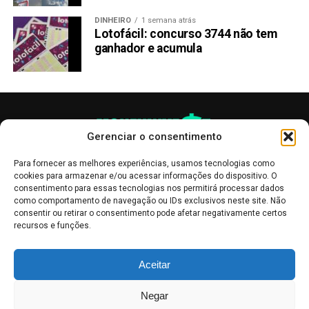
DINHEIRO
1 semana atrás
Lotofácil: concurso 3744 não tem
ganhador e acumula
Gerenciar o consentimento
Para fornecer as melhores experiências, usamos tecnologias como
cookies para armazenar e/ou acessar informações do dispositivo. O
consentimento para essas tecnologias nos permitirá processar dados
como comportamento de navegação ou IDs exclusivos neste site. Não
consentir ou retirar o consentimento pode afetar negativamente certos
recursos e funções.
As publicações no site Money Invest têm um caráter meramente
Aceitar
informativo, servindo como boletins de divulgação, e não devem ser
interpretadas como recomendações de investimento.
Leia mais
Negar
Mercado de Criptomoedas,
Bolsa de Valores
.
Money Invest
: O futuro