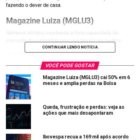
fazendo o dever de casa.
Magazine Luiza (
MGLU3
)
Números sólidos, mostrando a forte capacidade de
execução da companhia, mas que devem ser neutros.
CONTINUAR LENDO NOTÍCIA
Os analistas do Credit e da XP esperam que o Magalu
siga com o seu forte passo de aceleração.
VOCÊ PODE GOSTAR
O Credit projeta aumento das vendas nas mesmas lojas
Magazine Luiza (MGLU3) cai 50% em 6
físicas de 7,5%, enquanto o crescimento no e-commerce
meses e amplia perdas na Bolsa
deve ser de 52,5% no segmento 1P e números
consolidados de 250% no 3P (vale ressaltar que este será
o primeiro resultado completo em que constarão as
Queda, frustração e perdas: veja as
operações do Netshoes).
ações que mais desapontaram
B2W (
BTOW3
)
Ibovespa recua a 169 mil após acordo