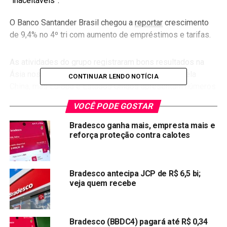
“inaceitáveis”.
O Banco Santander Brasil chegou a
reportar
crescimento
de 9,4% no 4º tri com aumento de empréstimos e tarifas.
As atividades do grupo registraram bons resultados na
Ásia nos últimos anos, lideradas principalmente pela
CONTINUAR LENDO NOTÍCIA
China, mas Europa e Estados Unidos apresentam números
decepcionantes.
VOCÊ PODE GOSTAR
Quinn, CEO interino do HSBC desde a saída de John Flint
Bradesco ganha mais, empresta mais e
em agosto, assumiu a tarefa de remodelar de modo
reforça proteção contra calotes
profundo o grupo.
“Começamos a aplicar o plano e minha equipe e eu
Bradesco antecipa JCP de R$ 6,5 bi;
estamos dispostos a executá-lo”, disse.
veja quem recebe
As operações do HSBC no Brasil foram compradas pelo
Bradesco em 2016. Por: AFP
Bradesco (BBDC4) pagará até R$ 0,34