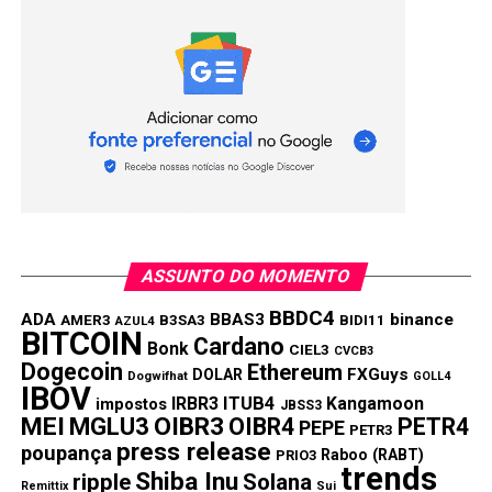
TÓPICOS RELACIONADOS:
BBDC4
PRÓXIMA:
Banco Inter: Correntistas reclamam de falhas no
saques e débitos duplicados
NÃO PERCA:
WhatsApp anuncia que passou de 2 bilhões de
usuários
ASSUNTO DO MOMENTO
BBDC4
ADA
BBAS3
binance
AMER3
B3SA3
BIDI11
AZUL4
BITCOIN
Cardano
Bonk
CIEL3
CVCB3
Dogecoin
Ethereum
FXGuys
DOLAR
Dogwifhat
GOLL4
IBOV
IRBR3
ITUB4
Kangamoon
impostos
JBSS3
MEI
MGLU3
OIBR3
OIBR4
PETR4
PEPE
PETR3
press release
poupança
Raboo (RABT)
PRIO3
trends
Shiba Inu
ripple
Solana
Remittix
Sui