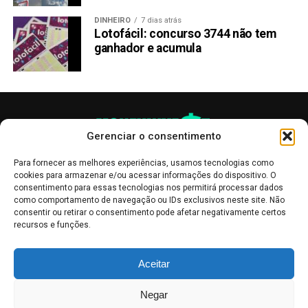
DINHEIRO
7 dias atrás
Lotofácil: concurso 3744 não tem
ganhador e acumula
Gerenciar o consentimento
Para fornecer as melhores experiências, usamos tecnologias como
cookies para armazenar e/ou acessar informações do dispositivo. O
consentimento para essas tecnologias nos permitirá processar dados
como comportamento de navegação ou IDs exclusivos neste site. Não
consentir ou retirar o consentimento pode afetar negativamente certos
recursos e funções.
As publicações no site Money Invest têm um caráter meramente
Aceitar
informativo, servindo como boletins de divulgação, e não devem ser
interpretadas como recomendações de investimento.
Leia mais
Negar
Mercado de Criptomoedas,
Bolsa de Valores
.
Money Invest
: O futuro