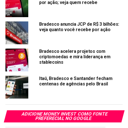
por ação; veja quem recebe
Destaques
Oi: HSBC eleva recomendação para compra com
Bradesco anuncia JCP de R$ 3 bilhões:
preço-alvo em R$ 1,50
veja quanto você recebe por ação
HSBC eleva recomendação da B2W para “compra”,
com preço-alvo de R$ 83
Bradesco acelera projetos com
Banco Inter cresce atinge 1.500 funcionários e quer
criptomoedas e mira liderança em
ser o sexto maior banco do Brasil
stablecoins
Oi: Investidores estão interessados na compra da
unidade de fibra ótica da operadora
Itaú, Bradesco e Santander fecham
centenas de agências pelo Brasil
Binance suspende depósitos em euros em meio a
embate regulatório
Compartilhar:
ADICIONE MONEY INVEST COMO FONTE
Copy
WhatsApp
Twitter
Facebook
Reddit
Email
PREFERECIAL NO GOOGLE
Link