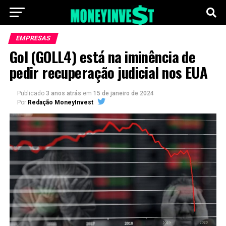
EMPRESAS
Gol (GOLL4) está na iminência de
pedir recuperação judicial nos EUA
Publicado
3 anos atrás
em
15 de janeiro de 2024
Por
Redação MoneyInvest