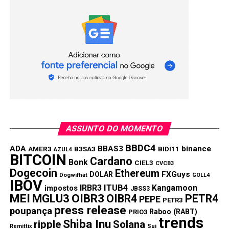
ASSUNTO DO MOMENTO
BBDC4
ADA
BBAS3
binance
AMER3
B3SA3
BIDI11
AZUL4
BITCOIN
Cardano
Bonk
CIEL3
CVCB3
Dogecoin
Ethereum
FXGuys
DOLAR
Dogwifhat
GOLL4
IBOV
IRBR3
ITUB4
Kangamoon
impostos
JBSS3
MEI
MGLU3
OIBR3
OIBR4
PETR4
PEPE
PETR3
press release
poupança
Raboo (RABT)
PRIO3
trends
Shiba Inu
ripple
Solana
Remittix
Sui