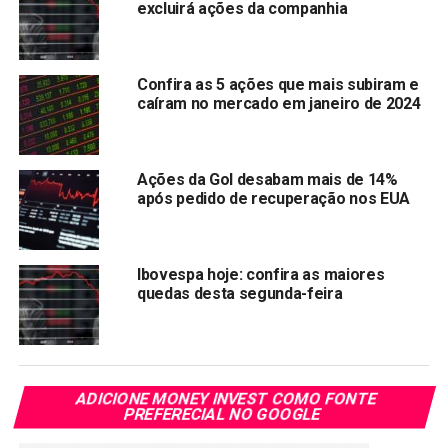
excluirá ações da companhia
PRÓXIMA:
Magazine Luiza (MGLU3) aporta R$ 1,25 bilhão de
família Trajano e BTG
Confira as 5 ações que mais subiram e
NÃO PERCA:
caíram no mercado em janeiro de 2024
Carrefour está encerrando lojas em todo o Brasil: o
que está acontecendo?
Ações da Gol desabam mais de 14%
após pedido de recuperação nos EUA
Ibovespa hoje: confira as maiores
quedas desta segunda-feira
ADICIONE MONEY INVEST COMO FONTE
PREFERECIAL NO GOOGLE