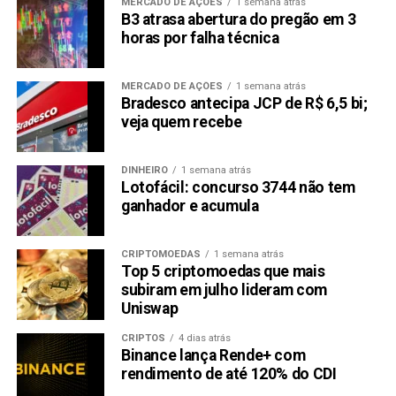
MERCADO DE AÇÕES
1 semana atrás
B3 atrasa abertura do pregão em 3
horas por falha técnica
MERCADO DE AÇÕES
1 semana atrás
Bradesco antecipa JCP de R$ 6,5 bi;
veja quem recebe
DINHEIRO
1 semana atrás
Lotofácil: concurso 3744 não tem
ganhador e acumula
CRIPTOMOEDAS
1 semana atrás
Top 5 criptomoedas que mais
subiram em julho lideram com
Uniswap
CRIPTOS
4 dias atrás
Binance lança Rende+ com
rendimento de até 120% do CDI