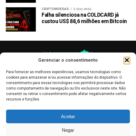
CRIPTOMOEDAS
6 dias atrás
Falha silenciosa na COLDCARD já
custou US$ 88,6 milhões em Bitcoin
Gerenciar o consentimento
Para fornecer as melhores experiências, usamos tecnologias como
cookies para armazenar e/ou acessar informações do dispositivo. O
consentimento para essas tecnologias nos permitirá processar dados
como comportamento de navegação ou IDs exclusivos neste site. Não
consentir ou retirar o consentimento pode afetar negativamente certos
recursos e funções.
As publicações no site Money Invest têm um caráter meramente
Aceitar
informativo, servindo como boletins de divulgação, e não devem ser
interpretadas como recomendações de investimento.
Leia mais
Negar
Mercado de Criptomoedas,
Bolsa de Valores
.
Money Invest
: O futuro