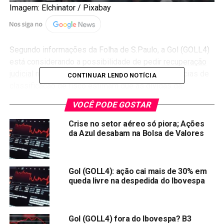
Imagem: Elchinator / Pixabay
Segundo informações da Folha de S.Paulo, a Gol (GOLL4)
está considerando a possibilidade de pedir
recuperação
judicial
nos Estados Unidos em até um mês. Agências de
CONTINUAR LENDO NOTÍCIA
classificação de risco estimam que as dívidas da
empresa somam R$20 bilhões.
VOCÊ PODE GOSTAR
Com a notícia, as ações da Gol operam em forte queda
Crise no setor aéreo só piora; Ações
nesta segunda-feira (15). Às 10h30, os papéis caem
da Azul desabam na Bolsa de Valores
11,71%, a R$6,71.
Compartilhar:
Gol (GOLL4): ação cai mais de 30% em
queda livre na despedida do Ibovespa
Copy
WhatsApp
Twitter
Facebook
Reddit
Email
Link
TÓPICOS RELACIONADOS:
GOLL4
Gol (GOLL4) fora do Ibovespa? B3