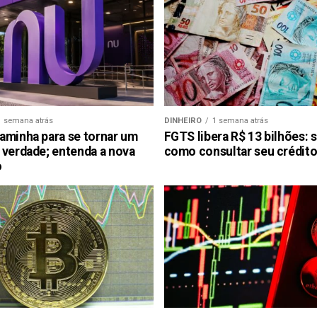
1 semana atrás
DINHEIRO
1 semana atrás
aminha para se tornar um
FGTS libera R$ 13 bilhões: 
 verdade; entenda a nova
como consultar seu crédito
o