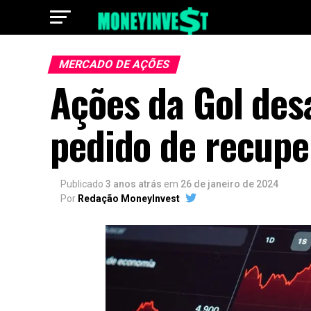
MERCADO DE AÇÕES
Ações da Gol de
pedido de recup
Publicado
3 anos atrás
em
26 de janeiro de 2024
Por
Redação MoneyInvest