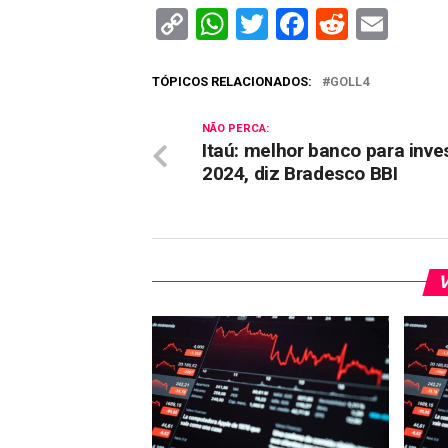
Copy
WhatsApp
Twitter
Facebook
Reddit
Ema
Link
TÓPICOS RELACIONADOS:
GOLL4
NÃO PERCA:
Itaú: melhor banco para inve
2024, diz Bradesco BBI
V