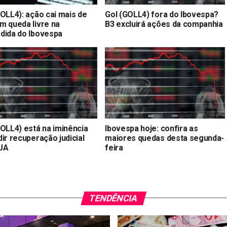
GOLL4): ação cai mais de
Gol (GOLL4) fora do Ibovespa?
m queda livre na
B3 excluirá ações da companhia
dida do Ibovespa
GOLL4) está na iminência
Ibovespa hoje: confira as
ir recuperação judicial
maiores quedas desta segunda-
UA
feira
TENDÊNCIA