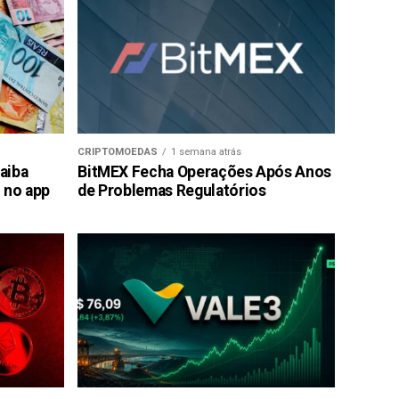
CRIPTOMOEDAS
1 semana atrás
saiba
BitMEX Fecha Operações Após Anos
 no app
de Problemas Regulatórios