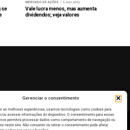
MERCADO DE AÇÕES
6 dias atrás
g se
Vale lucra menos, mas aumenta
e
dividendos; veja valores
Gerenciar o consentimento
er as melhores experiências, usamos tecnologias como cookies para
/ou acessar informações do dispositivo. O consentimento para essas
 nos permitirá processar dados como comportamento de navegação ou
 não devem ser interpretadas como recomendações de
os neste site. Não consentir ou retirar o consentimento pode afetar