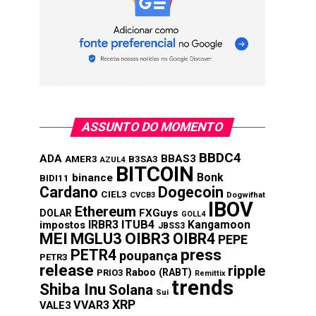
ASSUNTO DO MOMENTO
BBDC4
ADA
BBAS3
AMER3
B3SA3
AZUL4
BITCOIN
Bonk
binance
BIDI11
Cardano
Dogecoin
CIEL3
CVCB3
Dogwifhat
IBOV
Ethereum
FXGuys
DOLAR
GOLL4
IRBR3
ITUB4
Kangamoon
impostos
JBSS3
MEI
MGLU3
OIBR3
OIBR4
PEPE
press
PETR4
poupança
PETR3
release
ripple
Raboo (RABT)
PRIO3
Remittix
trends
Shiba Inu
Solana
Sui
XRP
VVAR3
VALE3