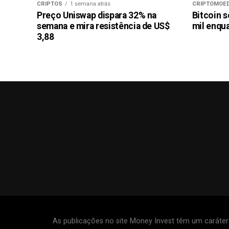
CRIPTOS
1 semana atrás
CRIPTOMOE
Preço Uniswap dispara 32% na
Bitcoin s
semana e mira resistência de US$
mil enqu
3,88
As publicações no site Money Invest têm um caráte