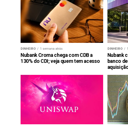
DINHEIRO
1 semana atrás
DINHEIRO
Nubank Croma chega com CDB a
Nubank c
130% do CDI; veja quem tem acesso
banco de
aquisiçã