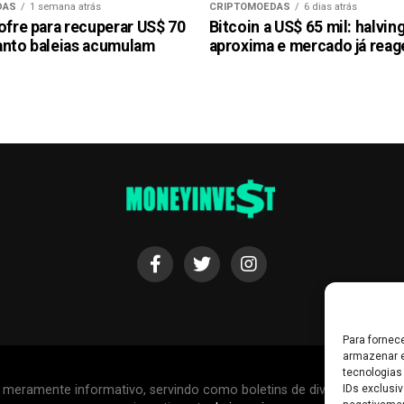
DAS
1 semana atrás
CRIPTOMOEDAS
6 dias atrás
ofre para recuperar US$ 70
Bitcoin a US$ 65 mil: halvin
anto baleias acumulam
aproxima e mercado já reag
Para fornec
armazenar e
tecnologias
r meramente informativo, servindo como boletins de divulgação, e
IDs exclusiv