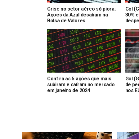
Crise no setor aéreo só piora;
Gol (
Ações da Azul desabam na
30% e
Bolsa de Valores
despe
Confira as 5 ações que mais
Gol (
subiram e caíram no mercado
de ped
em janeiro de 2024
nos E