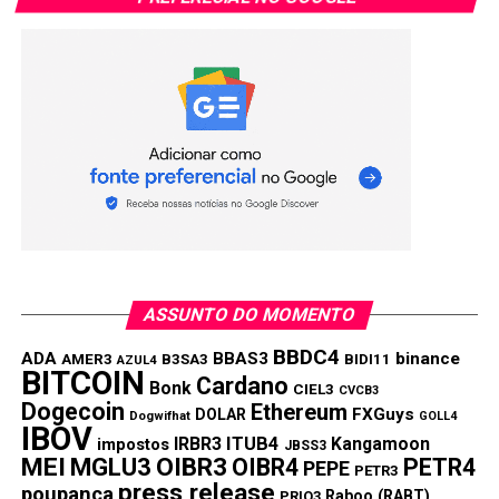
melhorar o setor no médio prazo.
Compartilhar:
Copy
WhatsApp
Twitter
Facebook
Reddit
Email
Link
TÓPICOS RELACIONADOS:
AZUL4
GOLL4
IBOV
PRÓXIMA:
As ações da Magazine Luiza (MGLU3) já caíram mais
de 30% em abril
NÃO PERCA:
ASSUNTO DO MOMENTO
Americanas propõe grupamento de ações: 100 para
1
BBDC4
ADA
BBAS3
binance
AMER3
B3SA3
BIDI11
AZUL4
BITCOIN
Cardano
Bonk
CIEL3
CVCB3
Dogecoin
Ethereum
FXGuys
DOLAR
Dogwifhat
GOLL4
IBOV
IRBR3
ITUB4
Kangamoon
impostos
JBSS3
MEI
MGLU3
OIBR3
OIBR4
PETR4
PEPE
PETR3
press release
poupança
Raboo (RABT)
PRIO3