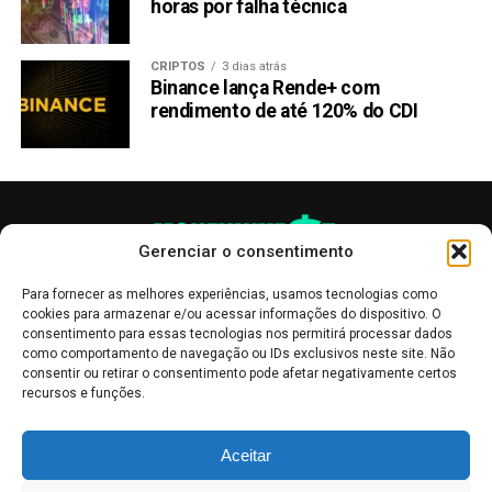
horas por falha técnica
CRIPTOS
3 dias atrás
Binance lança Rende+ com
rendimento de até 120% do CDI
Gerenciar o consentimento
Para fornecer as melhores experiências, usamos tecnologias como
cookies para armazenar e/ou acessar informações do dispositivo. O
consentimento para essas tecnologias nos permitirá processar dados
como comportamento de navegação ou IDs exclusivos neste site. Não
consentir ou retirar o consentimento pode afetar negativamente certos
recursos e funções.
As publicações no site Money Invest têm um caráter meramente
Aceitar
informativo, servindo como boletins de divulgação, e não devem ser
interpretadas como recomendações de investimento.
Leia mais