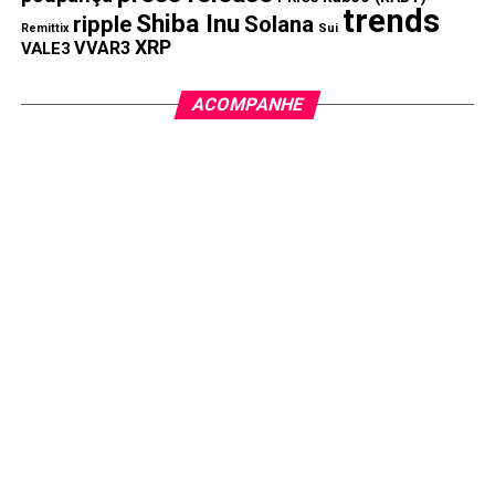
trends
Shiba Inu
ripple
Solana
Remittix
Sui
XRP
VVAR3
VALE3
ACOMPANHE