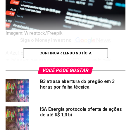
Imagem: Wirestock/Freepik
Siga o Money Invest no
A Azul, que reportou prejuízo ajustado de R$ 270,6
CONTINUAR LENDO NOTÍCIA
milhões em seus resultados do 4T23, causado pelo
aumento das despesas operacionais divididas pelo CASK
VOCÊ PODE GOSTAR
(custo por assento-quilômetro ofertado), vê suas ações
derreterem na Bolsa de Valores.
B3 atrasa abertura do pregão em 3
horas por falha técnica
Os papéis (AZUL4) caem 8,06% nesta sexta-feira (12) e
estão entre as maiores perdas do dia na B3. No ano, as
ações da empresa aérea acumula perdas de 22,31%.
ISA Energia protocola oferta de ações
de até R$ 1,3 bi
Na esteira da crise aérea, a GOL também sofre. A
empresa, que recentemente entrou com um
pedido de