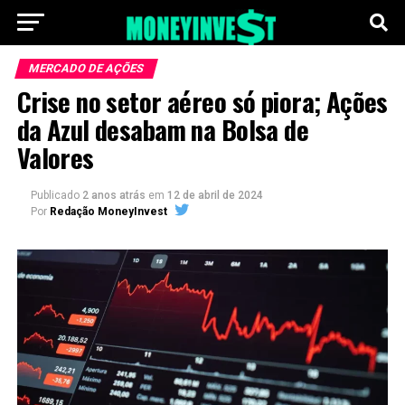
MERCADO DE AÇÕES
Crise no setor aéreo só piora; Ações
da Azul desabam na Bolsa de
Valores
Publicado
2 anos atrás
em
12 de abril de 2024
Por
Redação MoneyInvest