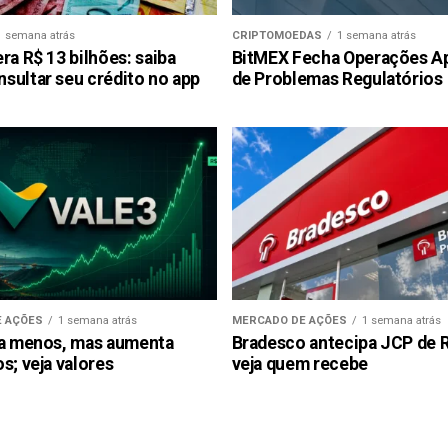
1 semana atrás
CRIPTOMOEDAS
1 semana atrás
ra R$ 13 bilhões: saiba
BitMEX Fecha Operações A
sultar seu crédito no app
de Problemas Regulatórios
 AÇÕES
1 semana atrás
MERCADO DE AÇÕES
1 semana atrás
ra menos, mas aumenta
Bradesco antecipa JCP de R$
s; veja valores
veja quem recebe