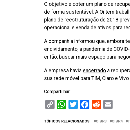
O objetivo é obter um plano de recu
de forma sustentável. A Oi tem traba
plano de reestruturação de 2018 prev
operacional e venda de ativos para re
A companhia informou que, embora ten
endividamento, a pandemia de COVID-19
então, buscar mais espaço para nego
A empresa havia
encerrado
a recuper
sua rede móvel para TIM, Claro e Vivo 
Compartilhar:
Copy
WhatsApp
Twitter
Facebook
Reddit
Ema
Link
TÓPICOS RELACIONADOS:
OIBR3
OIBR4
T