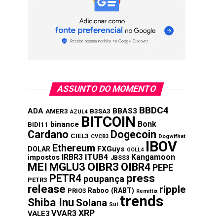
ASSUNTO DO MOMENTO
BBDC4
ADA
BBAS3
AMER3
B3SA3
AZUL4
BITCOIN
Bonk
binance
BIDI11
Cardano
Dogecoin
CIEL3
CVCB3
Dogwifhat
IBOV
Ethereum
FXGuys
DOLAR
GOLL4
IRBR3
ITUB4
Kangamoon
impostos
JBSS3
MEI
MGLU3
OIBR3
OIBR4
PEPE
press
PETR4
poupança
PETR3
release
ripple
Raboo (RABT)
PRIO3
Remittix
trends
Shiba Inu
Solana
Sui
XRP
VVAR3
VALE3