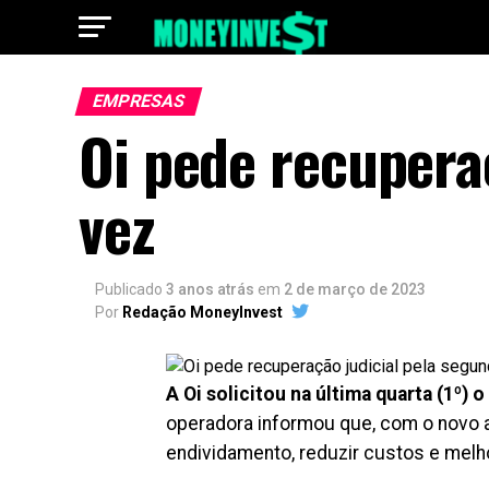
EMPRESAS
Oi pede recupera
vez
Publicado
3 anos atrás
em
2 de março de 2023
Por
Redação MoneyInvest
A Oi solicitou na última quarta (1º) 
operadora informou que, com o novo a
endividamento, reduzir custos e melho