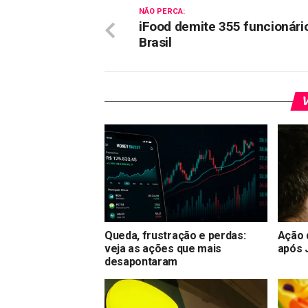
NÃO PERCA:
iFood demite 355 funcionári
Brasil
V
Queda, frustração e perdas:
Ação 
veja as ações que mais
após 
desapontaram