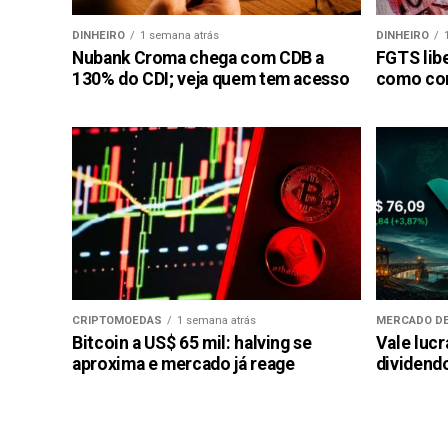
DINHEIRO
1 semana atrás
DINHEIRO
Nubank Croma chega com CDB a
FGTS libe
130% do CDI; veja quem tem acesso
como con
CRIPTOMOEDAS
1 semana atrás
MERCADO DE
Bitcoin a US$ 65 mil: halving se
Vale luc
aproxima e mercado já reage
dividendo