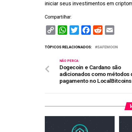
iniciar seus investimentos em cripto
Compartilhar:
Copy
WhatsApp
Twitter
Facebook
Reddit
Ema
Link
TÓPICOS RELACIONADOS:
SAFEMOON
NÃO PERCA:
Dogecoin e Cardano são
adicionados como métodos 
pagamento no LocalBitcoins
V