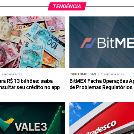
TENDÊNCIA
1 semana atrás
CRIPTOMOEDAS
1 semana atrás
ra R$ 13 bilhões: saiba
BitMEX Fecha Operações A
sultar seu crédito no app
de Problemas Regulatórios