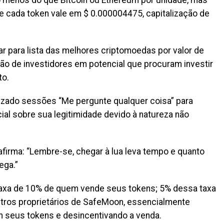
 menos do que Bitcoin ou Ethereum por unidade, mas
 cada token vale em $ 0.000004475, capitalização de
rar para lista das melhores criptomoedas por valor de
ção de investidores em potencial que procuram investir
to.
zado sessões “Me pergunte qualquer coisa” para
cial sobre sua legitimidade devido à natureza não
irma: “Lembre-se, chegar à lua leva tempo e quanto
ega.”
axa de 10% de quem vende seus tokens; 5% dessa taxa
outros proprietários de SafeMoon, essencialmente
seus tokens e desincentivando a venda.