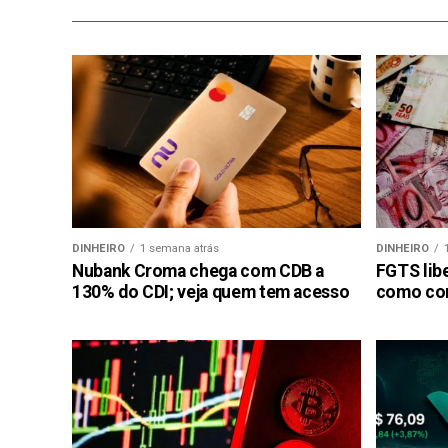
DINHEIRO
1 semana atrás
DINHEIRO
Nubank Croma chega com CDB a
FGTS libe
130% do CDI; veja quem tem acesso
como con