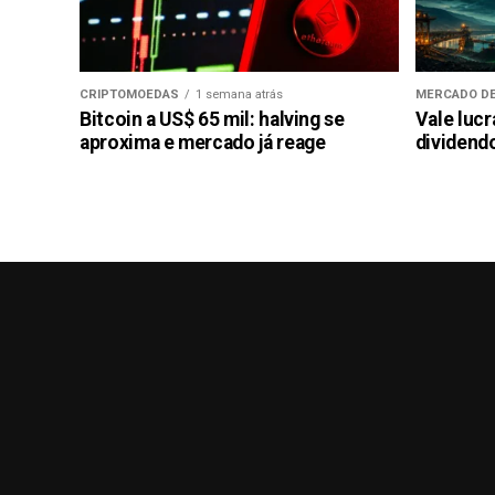
CRIPTOMOEDAS
1 semana atrás
MERCADO DE
Bitcoin a US$ 65 mil: halving se
Vale luc
aproxima e mercado já reage
dividendo