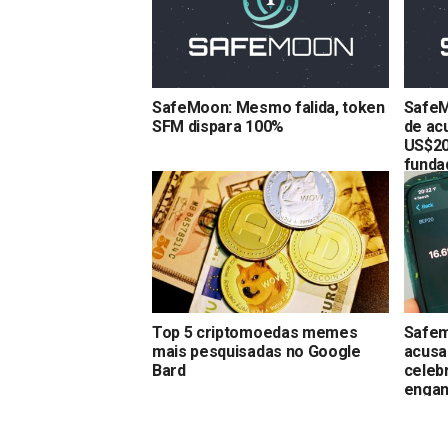
SafeMoon: Mesmo falida, token
SafeM
SFM dispara 100%
de ac
US$20
funda
Top 5 criptomoedas memes
Safem
mais pesquisadas no Google
acusa
Bard
celebr
engan