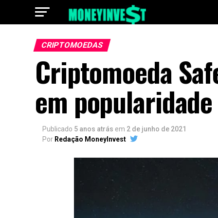
CRIPTOMOEDAS
Criptomoeda Saf
em popularidade
Publicado
5 anos atrás
em
2 de junho de 2021
Por
Redação MoneyInvest