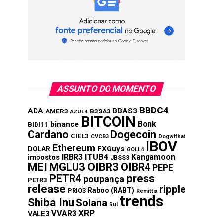
ASSUNTO DO MOMENTO
BBDC4
ADA
BBAS3
AMER3
B3SA3
AZUL4
BITCOIN
Bonk
binance
BIDI11
Cardano
Dogecoin
CIEL3
CVCB3
Dogwifhat
IBOV
Ethereum
FXGuys
DOLAR
GOLL4
IRBR3
ITUB4
Kangamoon
impostos
JBSS3
MEI
MGLU3
OIBR3
OIBR4
PEPE
press
PETR4
poupança
PETR3
release
ripple
Raboo (RABT)
PRIO3
Remittix
trends
Shiba Inu
Solana
Sui
XRP
VVAR3
VALE3