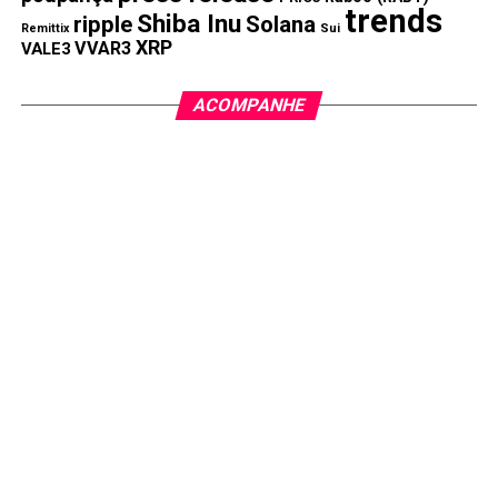
trends
Shiba Inu
ripple
Solana
Remittix
Sui
XRP
VVAR3
VALE3
ACOMPANHE