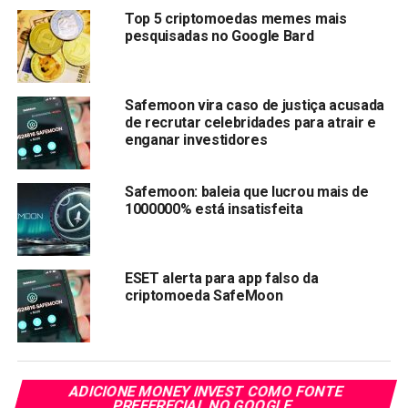
Top 5 criptomoedas memes mais
Compartilhar:
pesquisadas no Google Bard
Copy
WhatsApp
Twitter
Facebook
Reddit
Email
Link
Safemoon vira caso de justiça acusada
de recrutar celebridades para atrair e
TÓPICOS RELACIONADOS:
SAFEMOON
enganar investidores
PRÓXIMA:
ETFSwap (ETFS) prevê aumento de 30.000%, como
Safemoon: baleia que lucrou mais de
Dogecoin (DOGE) e Shiba Inu (SHIB) em 2021
1000000% está insatisfeita
NÃO PERCA:
Token OMNI sobe de US$ 1 para US$ 55,50 após ser
listado na Binance
ESET alerta para app falso da
criptomoeda SafeMoon
ADICIONE MONEY INVEST COMO FONTE
PREFERECIAL NO GOOGLE