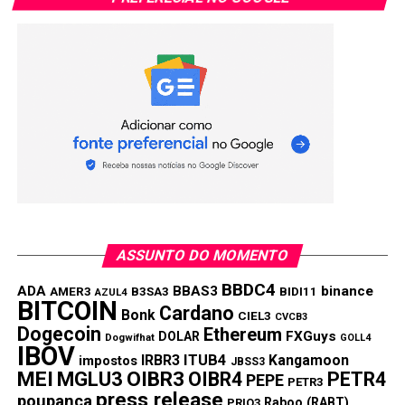
ASSUNTO DO MOMENTO
BBDC4
ADA
BBAS3
binance
AMER3
B3SA3
BIDI11
AZUL4
BITCOIN
Cardano
Bonk
CIEL3
CVCB3
Dogecoin
Ethereum
FXGuys
DOLAR
Dogwifhat
GOLL4
IBOV
IRBR3
ITUB4
Kangamoon
impostos
JBSS3
MEI
MGLU3
OIBR3
OIBR4
PETR4
PEPE
PETR3
press release
poupança
Raboo (RABT)
PRIO3