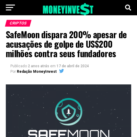
CRIPTOS
SafeMoon dispara 200% apesar de
acusações de golpe de US$200
milhões contra seus fundadores
Publicado
2 anos atrás
em
17 de abril de 2024
Por
Redação MoneyInvest