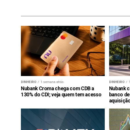
DINHEIRO
1 semana atrás
DINHEIRO
Nubank Croma chega com CDB a
Nubank c
130% do CDI; veja quem tem acesso
banco de
aquisiçã