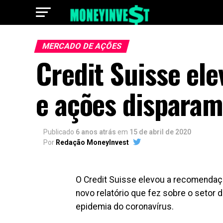
MERCADO DE AÇÕES
Credit Suisse el
e ações dispar
Publicado
6 anos atrás
em
15 de abril de 2020
Por
Redação MoneyInvest
O Credit Suisse elevou a recomendaç
novo relatório que fez sobre o setor 
epidemia do coronavírus.