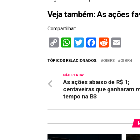
Veja também:
As ações fa
Compartilhar:
Copy
WhatsApp
Twitter
Facebook
Reddit
Ema
Link
TÓPICOS RELACIONADOS:
OIBR3
OIBR4
NÃO PERCA:
As ações abaixo de R$ 1;
centaveiras que ganharam m
tempo na B3
V