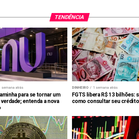
TENDÊNCIA
1 semana atrás
DINHEIRO
1 semana atrás
aminha para se tornar um
FGTS libera R$ 13 bilhões: 
 verdade; entenda a nova
como consultar seu crédito
o