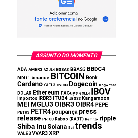
ASSUNTO DO MOMENTO
BBDC4
ADA
BBAS3
AMER3
B3SA3
AZUL4
BITCOIN
Bonk
binance
BIDI11
Cardano
Dogecoin
CIEL3
CVCB3
Dogwifhat
IBOV
Ethereum
FXGuys
DOLAR
GOLL4
IRBR3
ITUB4
Kangamoon
impostos
JBSS3
MEI
MGLU3
OIBR3
OIBR4
PEPE
press
PETR4
poupança
PETR3
release
ripple
Raboo (RABT)
PRIO3
Remittix
trends
Shiba Inu
Solana
Sui
XRP
VVAR3
VALE3