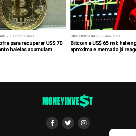
DAS
1 semana atrás
CRIPTOMOEDAS
6 dias atrás
ofre para recuperar US$ 70
Bitcoin a US$ 65 mil: halvin
anto baleias acumulam
aproxima e mercado já reag