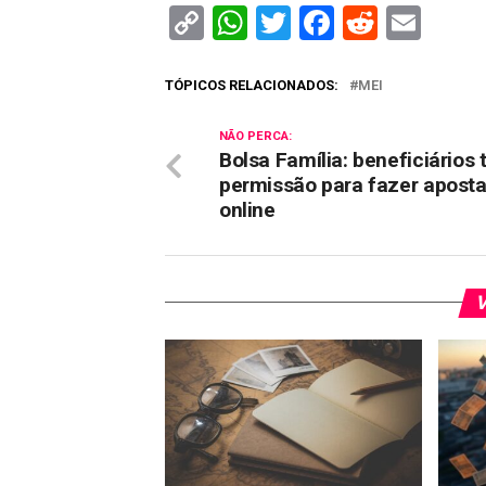
Copy
WhatsApp
Twitter
Facebook
Reddit
Ema
Link
TÓPICOS RELACIONADOS:
MEI
NÃO PERCA:
Bolsa Família: beneficiários 
permissão para fazer apost
online
V