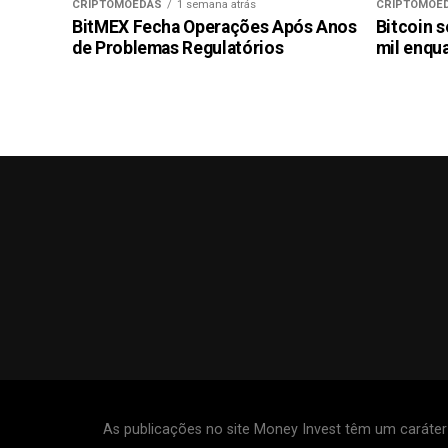
CRIPTOMOEDAS
1 semana atrás
CRIPTOMOE
BitMEX Fecha Operações Após Anos
Bitcoin s
de Problemas Regulatórios
mil enqu
As publicações no site Money Invest têm um caráte