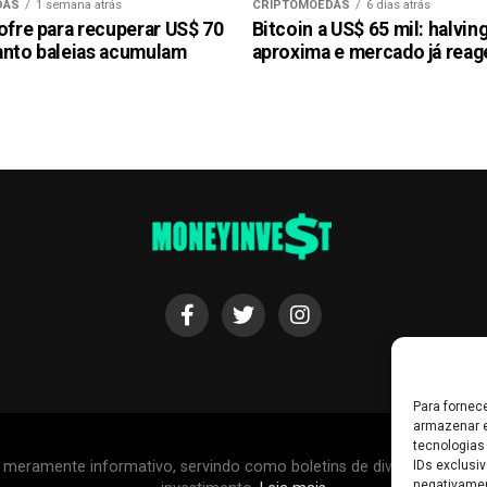
DAS
1 semana atrás
CRIPTOMOEDAS
6 dias atrás
ofre para recuperar US$ 70
Bitcoin a US$ 65 mil: halvin
anto baleias acumulam
aproxima e mercado já reag
Para fornec
armazenar e
tecnologias
r meramente informativo, servindo como boletins de divulgação, e
IDs exclusiv
negativamen