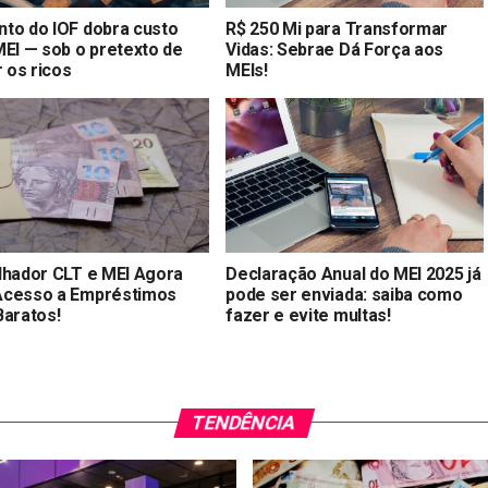
to do IOF dobra custo
R$ 250 Mi para Transformar
MEI — sob o pretexto de
Vidas: Sebrae Dá Força aos
r os ricos
MEIs!
lhador CLT e MEI Agora
Declaração Anual do MEI 2025 já
cesso a Empréstimos
pode ser enviada: saiba como
Baratos!
fazer e evite multas!
TENDÊNCIA