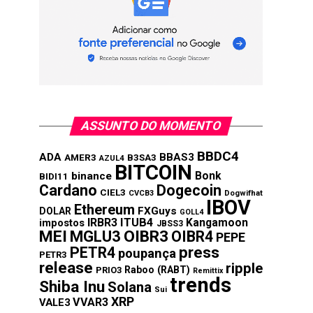
ASSUNTO DO MOMENTO
BBDC4
ADA
BBAS3
AMER3
B3SA3
AZUL4
BITCOIN
Bonk
binance
BIDI11
Cardano
Dogecoin
CIEL3
CVCB3
Dogwifhat
IBOV
Ethereum
FXGuys
DOLAR
GOLL4
IRBR3
ITUB4
Kangamoon
impostos
JBSS3
MEI
MGLU3
OIBR3
OIBR4
PEPE
press
PETR4
poupança
PETR3
release
ripple
Raboo (RABT)
PRIO3
Remittix
trends
Shiba Inu
Solana
Sui
XRP
VVAR3
VALE3