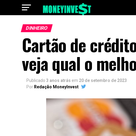
DINHEIRO
Cartão de crédito
veja qual o melh
Publicado
3 anos atrás
em
20 de setembro de 2023
Por
Redação MoneyInvest