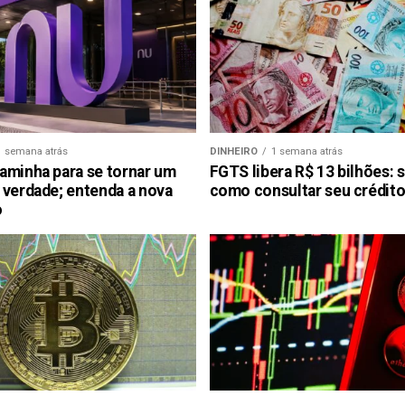
1 semana atrás
DINHEIRO
1 semana atrás
aminha para se tornar um
FGTS libera R$ 13 bilhões: 
 verdade; entenda a nova
como consultar seu crédito
o