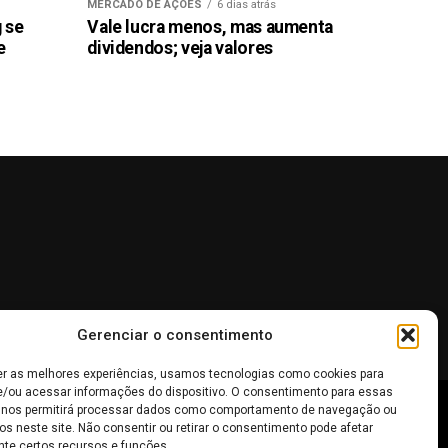
MERCADO DE AÇÕES
6 dias atrás
g se
Vale lucra menos, mas aumenta
e
dividendos; veja valores
Gerenciar o consentimento
er as melhores experiências, usamos tecnologias como cookies para
/ou acessar informações do dispositivo. O consentimento para essas
 nos permitirá processar dados como comportamento de navegação ou
 não devem ser interpretadas como recomendações de
os neste site. Não consentir ou retirar o consentimento pode afetar
te certos recursos e funções.