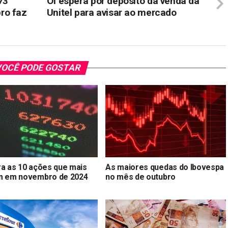
73
Oi espera por depósito da venda da
ro faz
Unitel para avisar ao mercado
OCÊ PODE GOSTAR
ra as 10 ações que mais
As maiores quedas do Ibovespa
m em novembro de 2024
no mês de outubro