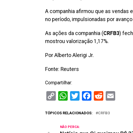
A companhia afirmou que as vendas e
no período, impulsionadas por avanço
As ações da companhia (
CRFB3
) fec
mostrou valorização 1,17%.
Por Alberto Alerigi Jr.
Fonte: Reuters
Compartilhar:
Copy
WhatsApp
Twitter
Facebook
Reddit
Ema
Link
TÓPICOS RELACIONADOS:
CRFB3
NÃO PERCA: