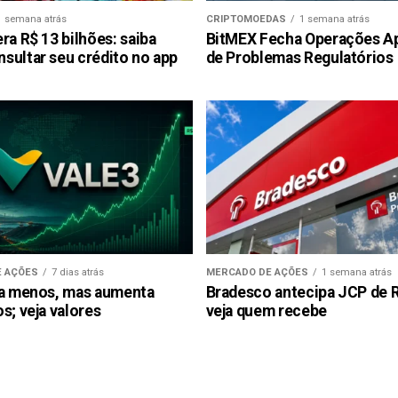
1 semana atrás
CRIPTOMOEDAS
1 semana atrás
ra R$ 13 bilhões: saiba
BitMEX Fecha Operações A
sultar seu crédito no app
de Problemas Regulatórios
 AÇÕES
7 dias atrás
MERCADO DE AÇÕES
1 semana atrás
ra menos, mas aumenta
Bradesco antecipa JCP de R$
s; veja valores
veja quem recebe