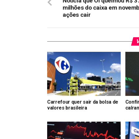
Notícia que Oi queimou R$ 3
milhões do caixa em novemb
ações cair
V
Carrefour quer sair da bolsa de
Confi
valores brasileira
caíra