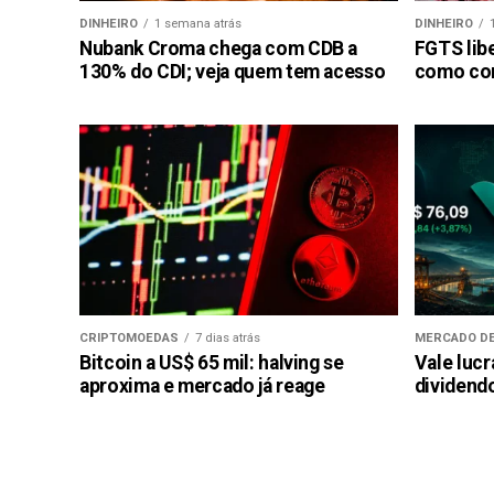
DINHEIRO
1 semana atrás
DINHEIRO
Nubank Croma chega com CDB a
FGTS libe
130% do CDI; veja quem tem acesso
como con
CRIPTOMOEDAS
7 dias atrás
MERCADO DE
Bitcoin a US$ 65 mil: halving se
Vale luc
aproxima e mercado já reage
dividendo