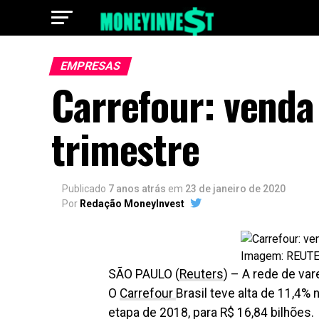
EMPRESAS
Carrefour: venda
trimestre
Publicado
7 anos atrás
em
23 de janeiro de 2020
Por
Redação MoneyInvest
Imagem: REUTER
SÃO PAULO (
Reuters
) – A rede de va
O
Carrefour
Brasil teve alta de 11,4%
etapa de 2018, para R$ 16,84 bilhões.