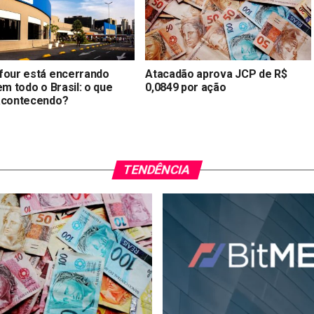
four está encerrando
Atacadão aprova JCP de R$
em todo o Brasil: o que
0,0849 por ação
acontecendo?
TENDÊNCIA