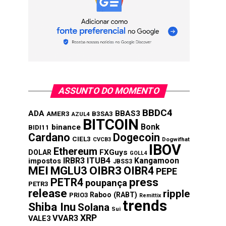
ASSUNTO DO MOMENTO
BBDC4
ADA
BBAS3
AMER3
B3SA3
AZUL4
BITCOIN
Bonk
binance
BIDI11
Cardano
Dogecoin
CIEL3
CVCB3
Dogwifhat
IBOV
Ethereum
FXGuys
DOLAR
GOLL4
IRBR3
ITUB4
Kangamoon
impostos
JBSS3
MEI
MGLU3
OIBR3
OIBR4
PEPE
press
PETR4
poupança
PETR3
release
ripple
Raboo (RABT)
PRIO3
Remittix
trends
Shiba Inu
Solana
Sui
XRP
VVAR3
VALE3