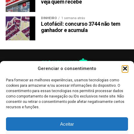
veja quem recebe
DINHEIRO
1 semana atrás
Lotofácil: concurso 3744 não tem
ganhador e acumula
Gerenciar o consentimento
Para fornecer as melhores experiências, usamos tecnologias como
cookies para armazenar e/ou acessar informações do dispositivo. O
consentimento para essas tecnologias nos permitirá processar dados
como comportamento de navegação ou IDs exclusivos neste site. Não
consentir ou retirar o consentimento pode afetar negativamente certos
recursos e funções.
As publicações no site Money Invest têm um caráter meramente
Aceitar
informativo, servindo como boletins de divulgação, e não devem ser
interpretadas como recomendações de investimento.
Leia mais