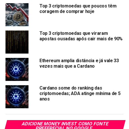
Top 3 criptomoedas que poucos têm
O mercado está prevendo uma limpeza completa do
coragem de comprar hoje
ranking de criptomoedas. Espera-se que a SOL entre nas
quatro primeiras posições em longo prazo, e a ADA é a
criptomoeda que irá brigar com (SOL).
Top 3 criptomoedas que viraram
apostas ousadas após cair mais de 90%
Cardano não queimará seus
tokens
Ethereum amplia distância e já vale 33
vezes mais que a Cardano
Analistas acreditam que a capitalização da Cardano
desabou após o fundador Charles Hoskinson, afirmar que
a rede não vai
queimar seus tokens
intencionalmente.
Cardano some do ranking das
criptomoedas; ADA atinge mínima de 5
Hoskinson, acredita que essa ação estaria
anos
“destruindo o
dinheiro
de outras pessoas para que
você ganhe um pouco mais”.
Porém, Charles Hoskinson tem sido criticado já que a
ADICIONE MONEY INVEST COMO FONTE
maioria dos projetos fazem isso para manter um valor
PREFERECIAL NO GOOGLE