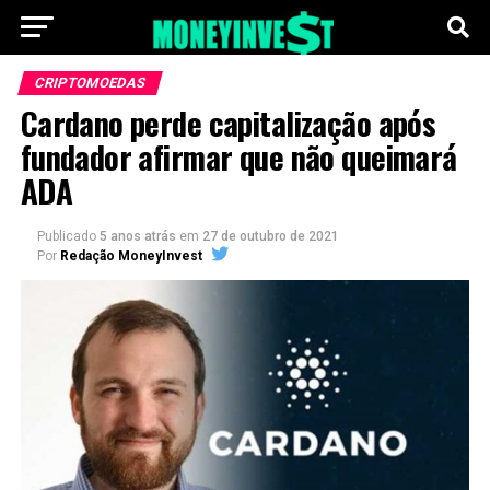
CRIPTOMOEDAS
Cardano perde capitalização após
fundador afirmar que não queimará
ADA
Publicado
5 anos atrás
em
27 de outubro de 2021
Por
Redação MoneyInvest