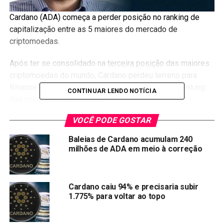
Cardano (ADA) começa a perder posição no ranking de
capitalização entre as 5 maiores do mercado de
criptomoedas.
Após ter se consolidado na
terceira posição
das maiores
criptomoedas do mundo, Cardano perdeu terreno para
Binance Coin e Tether, ocupando a 5° posição no ranking
CONTINUAR LENDO NOTÍCIA
das maiores criptomoedas.
VOCÊ PODE GOSTAR
Agora, Solana ameaça tomar a 5° posição do ranking.
(SOL) que está dominado o mercado de altcoin nos
Baleias de Cardano acumulam 240
últimos três meses registrando ótimo desempenho,
milhões de ADA em meio à correção
quebrou novas máximas de forma consistente.
De acordo com dados da
CoinGecko
, a capitalização de
Cardano caiu 94% e precisaria subir
mercado da Cardano agora é de US$ 68,8B, enquanto isso,
1.775% para voltar ao topo
a capitalização da Solana é de US$ 60,8B, ocupando 6ª
lugar das maiores criptomoedas.